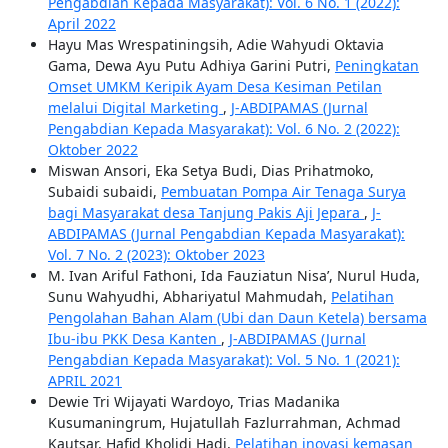
Pengabdian Kepada Masyarakat): Vol. 6 No. 1 (2022):
April 2022
Hayu Mas Wrespatiningsih, Adie Wahyudi Oktavia
Gama, Dewa Ayu Putu Adhiya Garini Putri,
Peningkatan
Omset UMKM Keripik Ayam Desa Kesiman Petilan
melalui Digital Marketing
,
J-ABDIPAMAS (Jurnal
Pengabdian Kepada Masyarakat): Vol. 6 No. 2 (2022):
Oktober 2022
Miswan Ansori, Eka Setya Budi, Dias Prihatmoko,
Subaidi subaidi,
Pembuatan Pompa Air Tenaga Surya
bagi Masyarakat desa Tanjung Pakis Aji Jepara
,
J-
ABDIPAMAS (Jurnal Pengabdian Kepada Masyarakat):
Vol. 7 No. 2 (2023): Oktober 2023
M. Ivan Ariful Fathoni, Ida Fauziatun Nisa’, Nurul Huda,
Sunu Wahyudhi, Abhariyatul Mahmudah,
Pelatihan
Pengolahan Bahan Alam (Ubi dan Daun Ketela) bersama
Ibu-ibu PKK Desa Kanten
,
J-ABDIPAMAS (Jurnal
Pengabdian Kepada Masyarakat): Vol. 5 No. 1 (2021):
APRIL 2021
Dewie Tri Wijayati Wardoyo, Trias Madanika
Kusumaningrum, Hujatullah Fazlurrahman, Achmad
Kautsar, Hafid Kholidi Hadi,
Pelatihan inovasi kemasan