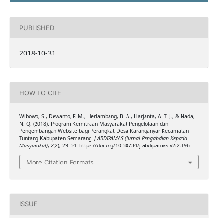
PUBLISHED
2018-10-31
HOW TO CITE
Wibowo, S., Dewanto, F. M., Herlambang, B. A., Harjanta, A. T. J., & Nada,
N. Q. (2018). Program Kemitraan Masyarakat Pengelolaan dan
Pengembangan Website bagi Perangkat Desa Karanganyar Kecamatan
Tuntang Kabupaten Semarang.
J-ABDIPAMAS (Jurnal Pengabdian Kepada
Masyarakat)
,
2
(2), 29–34. https://doi.org/10.30734/j-abdipamas.v2i2.196
More Citation Formats
ISSUE