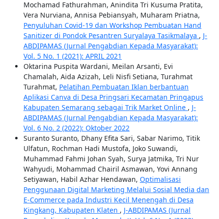
Mochamad Fathurahman, Anindita Tri Kusuma Pratita,
Vera Nurviana, Annisa Pebiansyah, Muharam Priatna,
Penyuluhan Covid-19 dan Workshop Pembuatan Hand
Sanitizer di Pondok Pesantren Suryalaya Tasikmalaya
,
J-
ABDIPAMAS (Jurnal Pengabdian Kepada Masyarakat):
Vol. 5 No. 1 (2021): APRIL 2021
Oktarina Puspita Wardani, Meilan Arsanti, Evi
Chamalah, Aida Azizah, Leli Nisfi Setiana, Turahmat
Turahmat,
Pelatihan Pembuatan Iklan berbantuan
Aplikasi Canva di Desa Pringsari Kecamatan Pringapus
Kabupaten Semarang sebagai Trik Market Online
,
J-
ABDIPAMAS (Jurnal Pengabdian Kepada Masyarakat):
Vol. 6 No. 2 (2022): Oktober 2022
Suranto Suranto, Dhany Efita Sari, Sabar Narimo, Titik
Ulfatun, Rochman Hadi Mustofa, Joko Suwandi,
Muhammad Fahmi Johan Syah, Surya Jatmika, Tri Nur
Wahyudi, Mohammad Chairil Asmawan, Yovi Annang
Setiyawan, Habil Azhar Hendawan,
Optimalisasi
Penggunaan Digital Marketing Melalui Sosial Media dan
E-Commerce pada Industri Kecil Menengah di Desa
Kingkang, Kabupaten Klaten
,
J-ABDIPAMAS (Jurnal