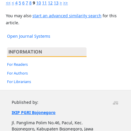
<<
<
4
5
6
7
8
9
10
11
12
13
>
>>
You may also
start an advanced similarity search
for this
article.
Open Journal Systems
INFORMATION
For Readers
For Authors
For Librarians
Published by:
IKIP PGRI Bojonegoro
Jl. Panglima Polim No.46, Pacul, Kec.
Bojonegoro, Kabupaten Bojonegoro, Jawa