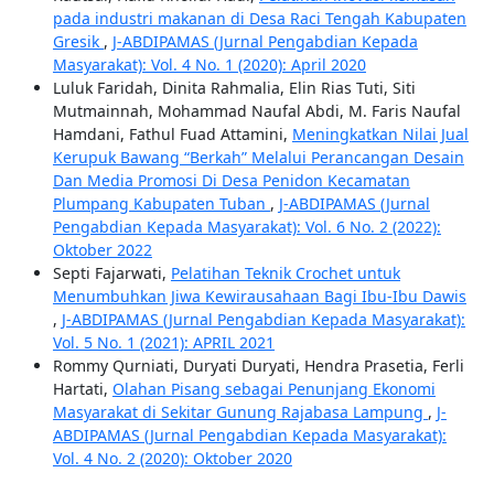
pada industri makanan di Desa Raci Tengah Kabupaten
Gresik
,
J-ABDIPAMAS (Jurnal Pengabdian Kepada
Masyarakat): Vol. 4 No. 1 (2020): April 2020
Luluk Faridah, Dinita Rahmalia, Elin Rias Tuti, Siti
Mutmainnah, Mohammad Naufal Abdi, M. Faris Naufal
Hamdani, Fathul Fuad Attamini,
Meningkatkan Nilai Jual
Kerupuk Bawang “Berkah” Melalui Perancangan Desain
Dan Media Promosi Di Desa Penidon Kecamatan
Plumpang Kabupaten Tuban
,
J-ABDIPAMAS (Jurnal
Pengabdian Kepada Masyarakat): Vol. 6 No. 2 (2022):
Oktober 2022
Septi Fajarwati,
Pelatihan Teknik Crochet untuk
Menumbuhkan Jiwa Kewirausahaan Bagi Ibu-Ibu Dawis
,
J-ABDIPAMAS (Jurnal Pengabdian Kepada Masyarakat):
Vol. 5 No. 1 (2021): APRIL 2021
Rommy Qurniati, Duryati Duryati, Hendra Prasetia, Ferli
Hartati,
Olahan Pisang sebagai Penunjang Ekonomi
Masyarakat di Sekitar Gunung Rajabasa Lampung
,
J-
ABDIPAMAS (Jurnal Pengabdian Kepada Masyarakat):
Vol. 4 No. 2 (2020): Oktober 2020