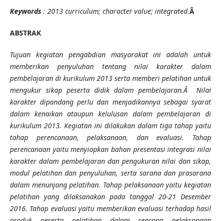
Keywords
:
2013 curriculum; character value; integrated.
Â
ABSTRAK
Tujuan kegiatan pengabdian masyarakat ini adalah untuk
memberikan penyuluhan tentang nilai karakter dalam
pembelajaran di kurikulum 2013 serta memberi pelatihan untuk
mengukur sikap peserta didik dalam pembelajaran
.Â
Nilai
karakter dipandang perlu dan menjadikannya sebagai syarat
dalam kenaikan ataupun kelulusan dalam pembelajaran di
kurikulum 2013.
Kegiatan ini
dilakukan
dalam tiga tahap yaitu
tahap perencanaan, pelaksanaan, dan evaluasi. Tahap
perencanaan yaitu menyiapkan bahan presentasi
integrasi nilai
karakter dalam pembelajaran dan pengukuran nilai dan sikap
,
modul pelatihan
dan penyuluhan
, serta sarana dan prasarana
dalam menunjang pelatihan. Tahap pelaksanaan yaitu kegiatan
pelatihan yang dilaksanakan pada tanggal
20-21 Desember
2016
. Tahap evaluasi yaitu memberikan evaluasi terhadap hasil
produk peserta pelatihan dalam
rencana pelaksanaan