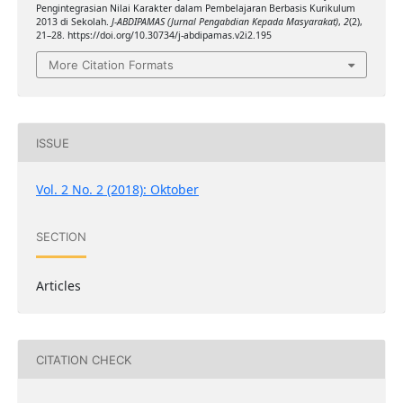
Pengintegrasian Nilai Karakter dalam Pembelajaran Berbasis Kurikulum
2013 di Sekolah.
J-ABDIPAMAS (Jurnal Pengabdian Kepada Masyarakat)
,
2
(2),
21–28. https://doi.org/10.30734/j-abdipamas.v2i2.195
More Citation Formats
ISSUE
Vol. 2 No. 2 (2018): Oktober
SECTION
Articles
CITATION CHECK