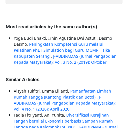
Most read articles by the same author(s)
Yoga Budi Bhakti, Irnin Agustina Dwi Astuti, Dasmo
Dasmo,
Peningkatan Kompetensi Guru melalui
Pelatihan PhET Simulation bagi Guru MGMP Fisika
Kabupaten Serang
,
J-ABDIPAMAS (Jurnal Pengabdian
Kepada Masyarakat): Vol. 3 No. 2 (2019): Oktober
Similar Articles
Aisyah Tulfitri, Emma Lilianti,
Pemanfaatan Limbah
Rumah Tangga (Kantong Plastik dan Botol)
,
J-
ABDIPAMAS (Jurnal Pengabdian Kepada Masyarakat):
Vol. 4 No. 1 (2020): April 2020
Fadia Fitriyanti, Ani Yunita,
Diversifikasi Kerajinan
Tangan bernilai Ekonomis berbasis Sampah Rumah
Tangga pada Kelompok Ibu PKK
,
J-ABDIPAMAS (Jurnal