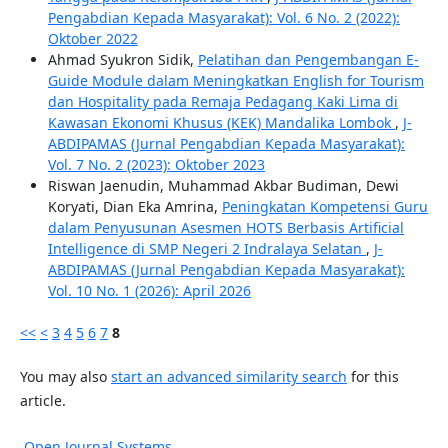
Pengabdian Kepada Masyarakat): Vol. 6 No. 2 (2022):
Oktober 2022
Ahmad Syukron Sidik,
Pelatihan dan Pengembangan E-
Guide Module dalam Meningkatkan English for Tourism
dan Hospitality pada Remaja Pedagang Kaki Lima di
Kawasan Ekonomi Khusus (KEK) Mandalika Lombok
,
J-
ABDIPAMAS (Jurnal Pengabdian Kepada Masyarakat):
Vol. 7 No. 2 (2023): Oktober 2023
Riswan Jaenudin, Muhammad Akbar Budiman, Dewi
Koryati, Dian Eka Amrina,
Peningkatan Kompetensi Guru
dalam Penyusunan Asesmen HOTS Berbasis Artificial
Intelligence di SMP Negeri 2 Indralaya Selatan
,
J-
ABDIPAMAS (Jurnal Pengabdian Kepada Masyarakat):
Vol. 10 No. 1 (2026): April 2026
<<
<
3
4
5
6
7
8
You may also
start an advanced similarity search
for this
article.
Open Journal Systems