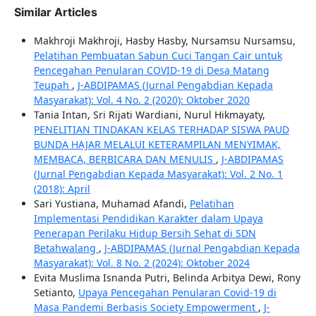
Similar Articles
Makhroji Makhroji, Hasby Hasby, Nursamsu Nursamsu,
Pelatihan Pembuatan Sabun Cuci Tangan Cair untuk
Pencegahan Penularan COVID-19 di Desa Matang
Teupah
,
J-ABDIPAMAS (Jurnal Pengabdian Kepada
Masyarakat): Vol. 4 No. 2 (2020): Oktober 2020
Tania Intan, Sri Rijati Wardiani, Nurul Hikmayaty,
PENELITIAN TINDAKAN KELAS TERHADAP SISWA PAUD
BUNDA HAJAR MELALUI KETERAMPILAN MENYIMAK,
MEMBACA, BERBICARA DAN MENULIS
,
J-ABDIPAMAS
(Jurnal Pengabdian Kepada Masyarakat): Vol. 2 No. 1
(2018): April
Sari Yustiana, Muhamad Afandi,
Pelatihan
Implementasi Pendidikan Karakter dalam Upaya
Penerapan Perilaku Hidup Bersih Sehat di SDN
Betahwalang
,
J-ABDIPAMAS (Jurnal Pengabdian Kepada
Masyarakat): Vol. 8 No. 2 (2024): Oktober 2024
Evita Muslima Isnanda Putri, Belinda Arbitya Dewi, Rony
Setianto,
Upaya Pencegahan Penularan Covid-19 di
Masa Pandemi Berbasis Society Empowerment
,
J-