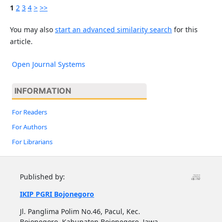
1
2
3
4
>
>>
You may also
start an advanced similarity search
for this
article.
Open Journal Systems
INFORMATION
For Readers
For Authors
For Librarians
Published by:
IKIP PGRI Bojonegoro
Jl. Panglima Polim No.46, Pacul, Kec.
Bojonegoro, Kabupaten Bojonegoro, Jawa