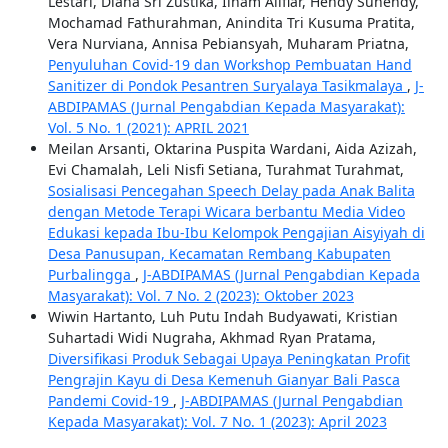
Lestari, Diana Sri Zustika, Ilham Alifiar, Hendy Suhendy,
Mochamad Fathurahman, Anindita Tri Kusuma Pratita,
Vera Nurviana, Annisa Pebiansyah, Muharam Priatna,
Penyuluhan Covid-19 dan Workshop Pembuatan Hand
Sanitizer di Pondok Pesantren Suryalaya Tasikmalaya
,
J-
ABDIPAMAS (Jurnal Pengabdian Kepada Masyarakat):
Vol. 5 No. 1 (2021): APRIL 2021
Meilan Arsanti, Oktarina Puspita Wardani, Aida Azizah,
Evi Chamalah, Leli Nisfi Setiana, Turahmat Turahmat,
Sosialisasi Pencegahan Speech Delay pada Anak Balita
dengan Metode Terapi Wicara berbantu Media Video
Edukasi kepada Ibu-Ibu Kelompok Pengajian Aisyiyah di
Desa Panusupan, Kecamatan Rembang Kabupaten
Purbalingga
,
J-ABDIPAMAS (Jurnal Pengabdian Kepada
Masyarakat): Vol. 7 No. 2 (2023): Oktober 2023
Wiwin Hartanto, Luh Putu Indah Budyawati, Kristian
Suhartadi Widi Nugraha, Akhmad Ryan Pratama,
Diversifikasi Produk Sebagai Upaya Peningkatan Profit
Pengrajin Kayu di Desa Kemenuh Gianyar Bali Pasca
Pandemi Covid-19
,
J-ABDIPAMAS (Jurnal Pengabdian
Kepada Masyarakat): Vol. 7 No. 1 (2023): April 2023