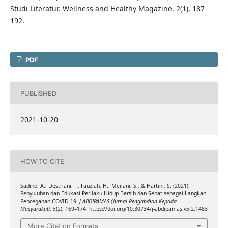
Studi Literatur. Wellness and Healthy Magazine. 2(1), 187-
192.
PDF
PUBLISHED
2021-10-20
HOW TO CITE
Sadino, A., Destriani, F., Fauziah, H., Meilani, S., & Hartini, S. (2021).
Penyuluhan dan Edukasi Perilaku Hidup Bersih dan Sehat sebagai Langkah
Pencegahan COVID 19.
J-ABDIPAMAS (Jurnal Pengabdian Kepada
Masyarakat)
,
5
(2), 169–174. https://doi.org/10.30734/j-abdipamas.v5i2.1483
More Citation Formats