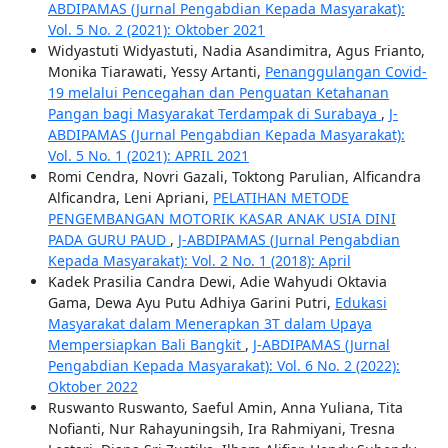
ABDIPAMAS (Jurnal Pengabdian Kepada Masyarakat):
Vol. 5 No. 2 (2021): Oktober 2021
Widyastuti Widyastuti, Nadia Asandimitra, Agus Frianto,
Monika Tiarawati, Yessy Artanti,
Penanggulangan Covid-
19 melalui Pencegahan dan Penguatan Ketahanan
Pangan bagi Masyarakat Terdampak di Surabaya
,
J-
ABDIPAMAS (Jurnal Pengabdian Kepada Masyarakat):
Vol. 5 No. 1 (2021): APRIL 2021
Romi Cendra, Novri Gazali, Toktong Parulian, Alficandra
Alficandra, Leni Apriani,
PELATIHAN METODE
PENGEMBANGAN MOTORIK KASAR ANAK USIA DINI
PADA GURU PAUD
,
J-ABDIPAMAS (Jurnal Pengabdian
Kepada Masyarakat): Vol. 2 No. 1 (2018): April
Kadek Prasilia Candra Dewi, Adie Wahyudi Oktavia
Gama, Dewa Ayu Putu Adhiya Garini Putri,
Edukasi
Masyarakat dalam Menerapkan 3T dalam Upaya
Mempersiapkan Bali Bangkit
,
J-ABDIPAMAS (Jurnal
Pengabdian Kepada Masyarakat): Vol. 6 No. 2 (2022):
Oktober 2022
Ruswanto Ruswanto, Saeful Amin, Anna Yuliana, Tita
Nofianti, Nur Rahayuningsih, Ira Rahmiyani, Tresna