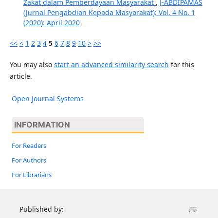
Zakat dalam Pemberdayaan Masyarakat
,
J-ABDIPAMAS
(Jurnal Pengabdian Kepada Masyarakat): Vol. 4 No. 1
(2020): April 2020
<<
<
1
2
3
4
5
6
7
8
9
10
>
>>
You may also
start an advanced similarity search
for this
article.
Open Journal Systems
INFORMATION
For Readers
For Authors
For Librarians
Published by: