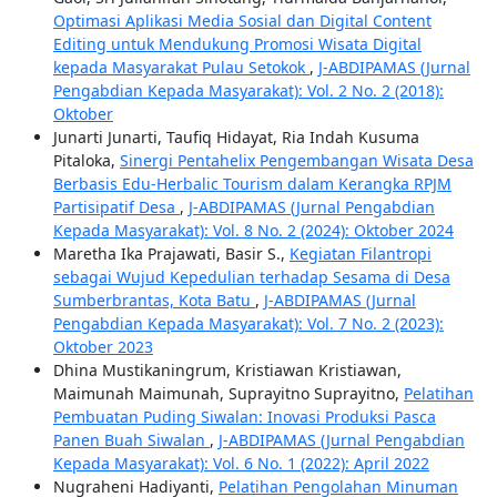
Optimasi Aplikasi Media Sosial dan Digital Content
Editing untuk Mendukung Promosi Wisata Digital
kepada Masyarakat Pulau Setokok
,
J-ABDIPAMAS (Jurnal
Pengabdian Kepada Masyarakat): Vol. 2 No. 2 (2018):
Oktober
Junarti Junarti, Taufiq Hidayat, Ria Indah Kusuma
Pitaloka,
Sinergi Pentahelix Pengembangan Wisata Desa
Berbasis Edu-Herbalic Tourism dalam Kerangka RPJM
Partisipatif Desa
,
J-ABDIPAMAS (Jurnal Pengabdian
Kepada Masyarakat): Vol. 8 No. 2 (2024): Oktober 2024
Maretha Ika Prajawati, Basir S.,
Kegiatan Filantropi
sebagai Wujud Kepedulian terhadap Sesama di Desa
Sumberbrantas, Kota Batu
,
J-ABDIPAMAS (Jurnal
Pengabdian Kepada Masyarakat): Vol. 7 No. 2 (2023):
Oktober 2023
Dhina Mustikaningrum, Kristiawan Kristiawan,
Maimunah Maimunah, Suprayitno Suprayitno,
Pelatihan
Pembuatan Puding Siwalan: Inovasi Produksi Pasca
Panen Buah Siwalan
,
J-ABDIPAMAS (Jurnal Pengabdian
Kepada Masyarakat): Vol. 6 No. 1 (2022): April 2022
Nugraheni Hadiyanti,
Pelatihan Pengolahan Minuman