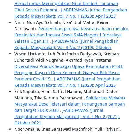
Herbal untuk Meningkatkan Nilai Tambah Tanaman
Obat Secara Ekonomi
,
J-ABDIPAMAS (Jurnal Pengabdian
Kepada Masyarakat): Vol. 7 No. 1 (2023): April 2023
Ninin Non Ayu Salmah, Nisa' Ulul Mafra, Reina
Damayanti,
Pengembangan Jiwa Kewirausahaan melalui
Kreativitas dan Inovasi Siswa SMA Negeri 1 Indralaya
Selatan Ogan Ilir
,
J-ABDIPAMAS (Jurnal Pengabdian
Kepada Masyarakat): Vol. 3 No. 2 (2019): Oktober
Wiwin Hartanto, Luh Putu Indah Budyawati, Kristian
Suhartadi Widi Nugraha, Akhmad Ryan Pratama,
Diversifikasi Produk Sebagai Upaya Peningkatan Profit
Pengrajin Kayu di Desa Kemenuh Gianyar Bali Pasca
Pandemi Covid-19
,
J-ABDIPAMAS (Jurnal Pengabdian
Kepada Masyarakat): Vol. 7 No. 1 (2023): April 2023
Erik Saputra, Hilmi Safrial Hajami, Muhamad Deden
Maulana, Tika Karlina Rachmawati,
Solidaritas Mekanik
Masyarakat Desa Telarsari dalam Penanganan Sampah
dan Target SDGs 2030
,
J-ABDIPAMAS (Jurnal
Pengabdian Kepada Masyarakat): Vol. 5 No. 2 (2021):
Oktober 2021
Noor Amalia, Ines Saraswati Machfiroh, Yuli Fitriyani,