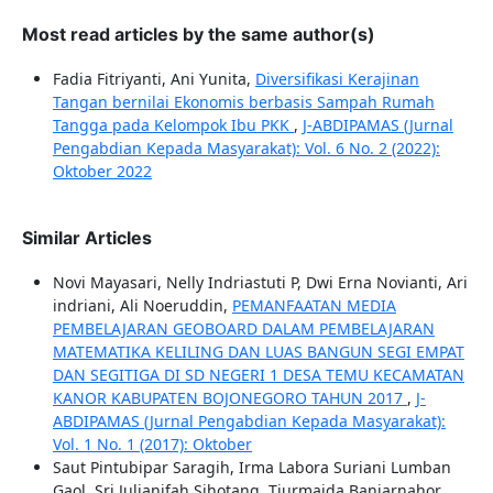
Most read articles by the same author(s)
Fadia Fitriyanti, Ani Yunita,
Diversifikasi Kerajinan
Tangan bernilai Ekonomis berbasis Sampah Rumah
Tangga pada Kelompok Ibu PKK
,
J-ABDIPAMAS (Jurnal
Pengabdian Kepada Masyarakat): Vol. 6 No. 2 (2022):
Oktober 2022
Similar Articles
Novi Mayasari, Nelly Indriastuti P, Dwi Erna Novianti, Ari
indriani, Ali Noeruddin,
PEMANFAATAN MEDIA
PEMBELAJARAN GEOBOARD DALAM PEMBELAJARAN
MATEMATIKA KELILING DAN LUAS BANGUN SEGI EMPAT
DAN SEGITIGA DI SD NEGERI 1 DESA TEMU KECAMATAN
KANOR KABUPATEN BOJONEGORO TAHUN 2017
,
J-
ABDIPAMAS (Jurnal Pengabdian Kepada Masyarakat):
Vol. 1 No. 1 (2017): Oktober
Saut Pintubipar Saragih, Irma Labora Suriani Lumban
Gaol, Sri Julianifah Sihotang, Tiurmaida Banjarnahor,