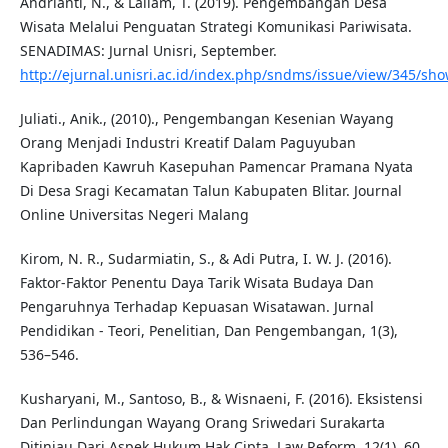
Andrianti, N., & Lailam, T. (2019). Pengembangan Desa
Wisata Melalui Penguatan Strategi Komunikasi Pariwisata.
SENADIMAS: Jurnal Unisri, September.
http://ejurnal.unisri.ac.id/index.php/sndms/issue/view/345/sh
Juliati., Anik., (2010)., Pengembangan Kesenian Wayang
Orang Menjadi Industri Kreatif Dalam Paguyuban
Kapribaden Kawruh Kasepuhan Pamencar Pramana Nyata
Di Desa Sragi Kecamatan Talun Kabupaten Blitar. Journal
Online Universitas Negeri Malang
Kirom, N. R., Sudarmiatin, S., & Adi Putra, I. W. J. (2016).
Faktor-Faktor Penentu Daya Tarik Wisata Budaya Dan
Pengaruhnya Terhadap Kepuasan Wisatawan. Jurnal
Pendidikan - Teori, Penelitian, Dan Pengembangan, 1(3),
536–546.
Kusharyani, M., Santoso, B., & Wisnaeni, F. (2016). Eksistensi
Dan Perlindungan Wayang Orang Sriwedari Surakarta
Ditinjau Dari Aspek Hukum Hak Cipta. Law Reform, 12(1), 60