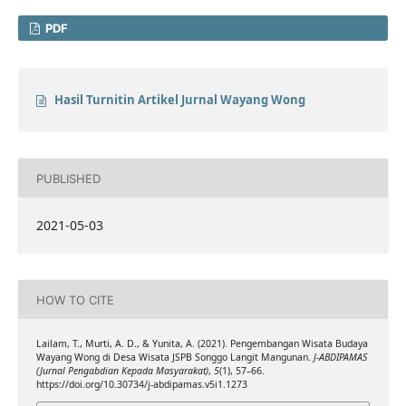
PDF
Hasil Turnitin Artikel Jurnal Wayang Wong
PUBLISHED
2021-05-03
HOW TO CITE
Lailam, T., Murti, A. D., & Yunita, A. (2021). Pengembangan Wisata Budaya
Wayang Wong di Desa Wisata JSPB Songgo Langit Mangunan.
J-ABDIPAMAS
(Jurnal Pengabdian Kepada Masyarakat)
,
5
(1), 57–66.
https://doi.org/10.30734/j-abdipamas.v5i1.1273