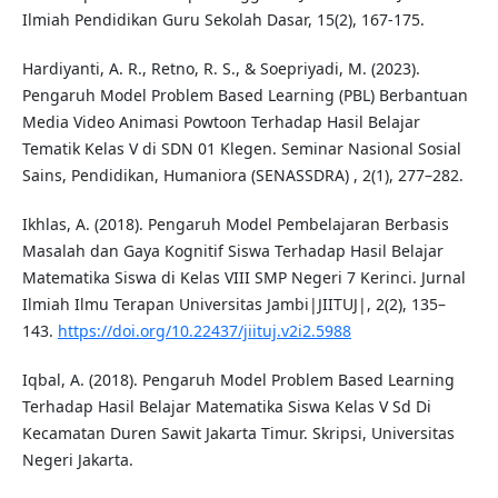
Ilmiah Pendidikan Guru Sekolah Dasar, 15(2), 167-175.
Hardiyanti, A. R., Retno, R. S., & Soepriyadi, M. (2023).
Pengaruh Model Problem Based Learning (PBL) Berbantuan
Media Video Animasi Powtoon Terhadap Hasil Belajar
Tematik Kelas V di SDN 01 Klegen. Seminar Nasional Sosial
Sains, Pendidikan, Humaniora (SENASSDRA) , 2(1), 277–282.
Ikhlas, A. (2018). Pengaruh Model Pembelajaran Berbasis
Masalah dan Gaya Kognitif Siswa Terhadap Hasil Belajar
Matematika Siswa di Kelas VIII SMP Negeri 7 Kerinci. Jurnal
Ilmiah Ilmu Terapan Universitas Jambi|JIITUJ|, 2(2), 135–
143.
https://doi.org/10.22437/jiituj.v2i2.5988
Iqbal, A. (2018). Pengaruh Model Problem Based Learning
Terhadap Hasil Belajar Matematika Siswa Kelas V Sd Di
Kecamatan Duren Sawit Jakarta Timur. Skripsi, Universitas
Negeri Jakarta.