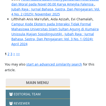
dan Moral pada Novel 00.00 Karya Ameylia Falensia
,
Jubah Raja : Jurnal Bahasa, Sastra, Dan Pengajaran: Vol.
4 No. 2 (2025): November 2025
Lifthihah Anis Ma'rufah, Aida Azizah, Evi Chamalah,
Campur Kode Ekstern pada Interaksi Tidak Formal
Mahasiswa Universitas Islam Sultan Agung di Kumaira
Unissula (Kajian Sosiolinguistik)
,
Jubah Raja : Jurnal
Bahasa, Sastra, Dan Pengajaran: Vol. 3 No. 1 (2024):
April 2024
1
2
3
>
>>
You may also
start an advanced similarity search
for this
article.
MAIN MENU
EDITORIAL TEAM
REVIEWER