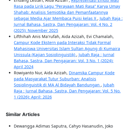
Endang Lestari, Aida Azizah ,
Representasi Emosi Mati
Rasa pada Lirik Lagu “Perayaan Mati Rasa” Karya Umay
Shahab: Analisis Semiotika dan Pemanfaatannya
sebagai Media Ajar Membaca Puisi kelas X
,
Jubah Raja :
Jurnal Bahasa, Sastra, Dan Pengajaran: Vol. 4 No. 2
(2025): November 2025
Lifthihah Anis Ma'rufah, Aida Azizah, Evi Chamalah,
Campur Kode Ekstern pada Interaksi Tidak Formal
Mahasiswa Universitas Islam Sultan Agung di Kumaira
Unissula (Kajian Sosiolinguistik)
,
Jubah Raja : Jurnal
Bahasa, Sastra, Dan Pengajaran: Vol. 3 No. 1 (2024):
April 2024
Rowiyanto Nur, Aida Azizah,
Dinamika Campur Kode
pada Masyarakat Tutur Suburban: Analisis
Sosiolinguistik di MA Al Bidayah Bandungan
,
Jubah
Raja : Jurnal Bahasa, Sastra, Dan Pengajaran: Vol. 5 No.
1 (2026): April: 2026
Similar Articles
Dewangga Adimas Saputra, Cahyo Hasanudin, Joko