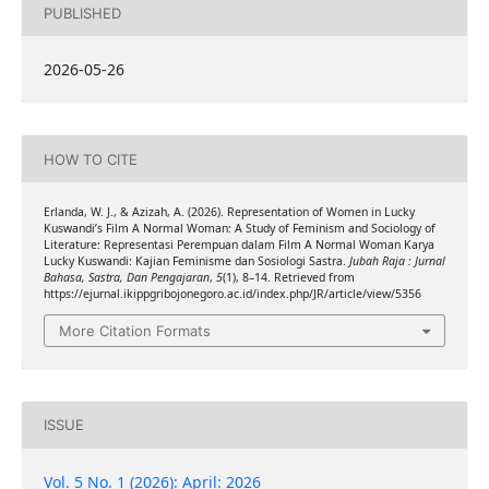
PUBLISHED
2026-05-26
HOW TO CITE
Erlanda, W. J., & Azizah, A. (2026). Representation of Women in Lucky
Kuswandi’s Film A Normal Woman: A Study of Feminism and Sociology of
Literature: Representasi Perempuan dalam Film A Normal Woman Karya
Lucky Kuswandi: Kajian Feminisme dan Sosiologi Sastra.
Jubah Raja : Jurnal
Bahasa, Sastra, Dan Pengajaran
,
5
(1), 8–14. Retrieved from
https://ejurnal.ikippgribojonegoro.ac.id/index.php/JR/article/view/5356
More Citation Formats
ISSUE
Vol. 5 No. 1 (2026): April: 2026