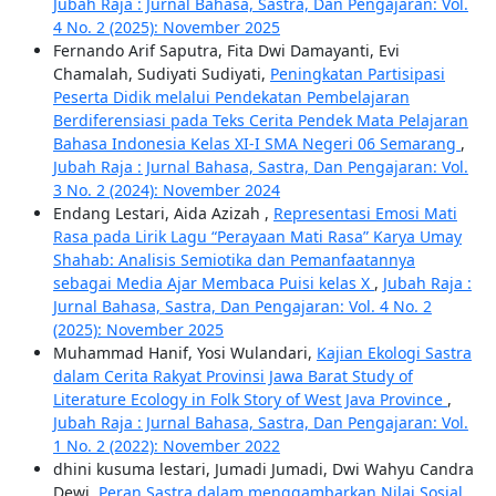
Jubah Raja : Jurnal Bahasa, Sastra, Dan Pengajaran: Vol.
4 No. 2 (2025): November 2025
Fernando Arif Saputra, Fita Dwi Damayanti, Evi
Chamalah, Sudiyati Sudiyati,
Peningkatan Partisipasi
Peserta Didik melalui Pendekatan Pembelajaran
Berdiferensiasi pada Teks Cerita Pendek Mata Pelajaran
Bahasa Indonesia Kelas XI-I SMA Negeri 06 Semarang
,
Jubah Raja : Jurnal Bahasa, Sastra, Dan Pengajaran: Vol.
3 No. 2 (2024): November 2024
Endang Lestari, Aida Azizah ,
Representasi Emosi Mati
Rasa pada Lirik Lagu “Perayaan Mati Rasa” Karya Umay
Shahab: Analisis Semiotika dan Pemanfaatannya
sebagai Media Ajar Membaca Puisi kelas X
,
Jubah Raja :
Jurnal Bahasa, Sastra, Dan Pengajaran: Vol. 4 No. 2
(2025): November 2025
Muhammad Hanif, Yosi Wulandari,
Kajian Ekologi Sastra
dalam Cerita Rakyat Provinsi Jawa Barat Study of
Literature Ecology in Folk Story of West Java Province
,
Jubah Raja : Jurnal Bahasa, Sastra, Dan Pengajaran: Vol.
1 No. 2 (2022): November 2022
dhini kusuma lestari, Jumadi Jumadi, Dwi Wahyu Candra
Dewi,
Peran Sastra dalam menggambarkan Nilai Sosial