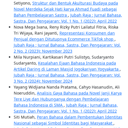
Setiyono,
Struktur dan Bentuk Akulturasi Budaya pada
Novel Merdeka Sejak Hati karya Ahmad Fuadi sebagai
Bahan Pembelajaran Sastra
,
Jubah Raja : Jurnal Bahasa,
Sastra, Dan Pengajaran: Vol. 1 No. 1 (2022): April 2022
Nova Mega Ivana, Reny Rizky Putri Lailatul Fitria, Riska
Tri Wijaya, Rani Jayanti,
Representasi Konsumen dan
Penjual dengan Ditutupnya Ecommerce TikTok shop
,
Jubah Raja : Jurnal Bahasa, Sastra, Dan Pengajaran: Vol.
2 No. 2 (2023): November 2023
Mila Nurpiani, Kartikasari Putri Sulistyo, Sudaryanto
Sudaryanto,
Kesalahan Ejaan Bahasa Indonesia pada
Artikel Daring di Laman Masjid Jogokariyan Yogyakarta
,
Jubah Raja : Jurnal Bahasa, Sastra, Dan Pengajaran: Vol.
3 No. 2 (2024): November 2024
Yayang Widjiana Nanda Pratama, Cahyo Hasanudin, Ali
Noeruddin,
Analisis Gaya Bahasa pada Novel Janji Karya
Tere Liye dan Hubunganya dengan Pembelajaran
Bahasa Indonesia di SMA
,
Jubah Raja : Jurnal Bahasa,
Sastra, Dan Pengajaran: Vol. 1 No. 1 (2022): April 2022
Siti Mutiah,
Peran Bahasa dalam Pembentukan Identitas
Nasional sebagai Simbol Identitas bagi Masyarakat
,