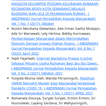
ANGGOTA KELOMPOK POSDAYA KELURAHAN BUBAKAN
KECAMATAN MIJEN KOTA SEMARANG MELALUI
BUDIDAYA IKAN LELE DI PEKARANGAN RUMAH
,
J-
ABDIPAMAS (Jurnal Pengabdian Kepada Masyarakat):
Vol. 1 No. 1 (2017): Oktober
Nustin Merdiana Dewantari, Ade Irman Saeful Mutaqin,
Ade Sri Mariawati, Lely Herlina, Bobby Kurniawan,
Pemberdayaan Masyarakat dalam Meningkatkan
Ekonomi Dengan Inovasi Olahan Pisang
,
J-ABDIPAMAS
(Jurnal Pengabdian Kepada Masyarakat): Vol. 6 No. 1
(2022): April 2022
Septi Fajarwati,
Internet Marketing Produk Crochet
Sebagai Peluang Usaha Rumahan Bagi Ibu-Ibu Dawis
,
J-ABDIPAMAS (Jurnal Pengabdian Kepada Masyarakat):
Vol. 5 No. 2 (2021): Oktober 2021
Yusyida Munsa Idah, Wanda Fitrianingsih,
Pelatihan
UMKM Menjahit Masker bagi Masyarakat terdampak
Pandemi COVID-19
,
J-ABDIPAMAS (Jurnal Pengabdian
Kepada Masyarakat): Vol. 5 No. 1 (2021): APRIL 2021
Ramanata Disurya, Suryati Suryati, Ermini Ermini, Sri
Husnulwati, Layang Sardana, Sri Wahyuningsih,