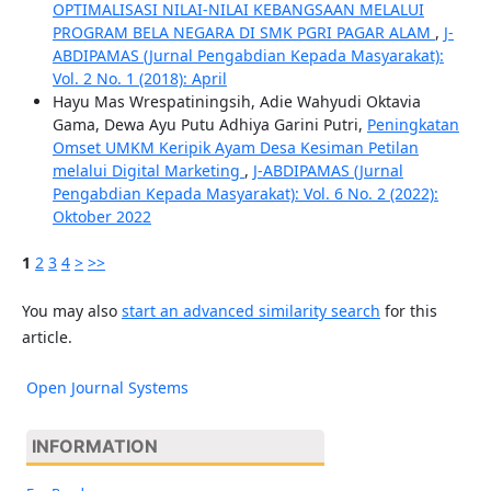
OPTIMALISASI NILAI-NILAI KEBANGSAAN MELALUI
PROGRAM BELA NEGARA DI SMK PGRI PAGAR ALAM
,
J-
ABDIPAMAS (Jurnal Pengabdian Kepada Masyarakat):
Vol. 2 No. 1 (2018): April
Hayu Mas Wrespatiningsih, Adie Wahyudi Oktavia
Gama, Dewa Ayu Putu Adhiya Garini Putri,
Peningkatan
Omset UMKM Keripik Ayam Desa Kesiman Petilan
melalui Digital Marketing
,
J-ABDIPAMAS (Jurnal
Pengabdian Kepada Masyarakat): Vol. 6 No. 2 (2022):
Oktober 2022
1
2
3
4
>
>>
You may also
start an advanced similarity search
for this
article.
Open Journal Systems
INFORMATION