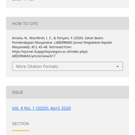
HOW TO CITE
Amalia, N., Machfiroh, I. S., & Fitriyani, Y. (2020). Zakat dalam
Pemberdayaan Masyarakat.
J-ABDIPAMAS (Jurnal Pengabdian Kepada
Masyarakat)
,
4
(1), 45–48. Retrieved from
https://ejurnal.ikippgribojonegoro.ac.id/index.php/J-
ABDIPAMAS/article/view/617
More Citation Formats
ISSUE
Vol. 4 No. 1 (2020): April 2020
SECTION