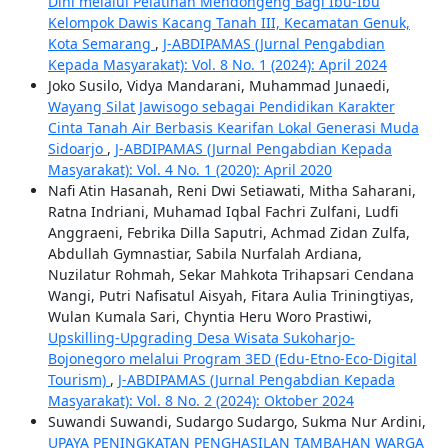
Dini melalui Pelatihan Mendongeng Bagi Ibu-Ibu
Kelompok Dawis Kacang Tanah III, Kecamatan Genuk,
Kota Semarang
,
J-ABDIPAMAS (Jurnal Pengabdian
Kepada Masyarakat): Vol. 8 No. 1 (2024): April 2024
Joko Susilo, Vidya Mandarani, Muhammad Junaedi,
Wayang Silat Jawisogo sebagai Pendidikan Karakter
Cinta Tanah Air Berbasis Kearifan Lokal Generasi Muda
Sidoarjo
,
J-ABDIPAMAS (Jurnal Pengabdian Kepada
Masyarakat): Vol. 4 No. 1 (2020): April 2020
Nafi Atin Hasanah, Reni Dwi Setiawati, Mitha Saharani,
Ratna Indriani, Muhamad Iqbal Fachri Zulfani, Ludfi
Anggraeni, Febrika Dilla Saputri, Achmad Zidan Zulfa,
Abdullah Gymnastiar, Sabila Nurfalah Ardiana,
Nuzilatur Rohmah, Sekar Mahkota Trihapsari Cendana
Wangi, Putri Nafisatul Aisyah, Fitara Aulia Triningtiyas,
Wulan Kumala Sari, Chyntia Heru Woro Prastiwi,
Upskilling-Upgrading Desa Wisata Sukoharjo-
Bojonegoro melalui Program 3ED (Edu-Etno-Eco-Digital
Tourism)
,
J-ABDIPAMAS (Jurnal Pengabdian Kepada
Masyarakat): Vol. 8 No. 2 (2024): Oktober 2024
Suwandi Suwandi, Sudargo Sudargo, Sukma Nur Ardini,
UPAYA PENINGKATAN PENGHASILAN TAMBAHAN WARGA