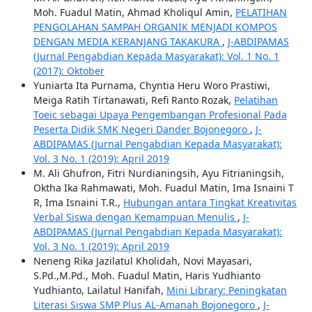
Moh. Fuadul Matin, Ahmad Kholiqul Amin,
PELATIHAN
PENGOLAHAN SAMPAH ORGANIK MENJADI KOMPOS
DENGAN MEDIA KERANJANG TAKAKURA
,
J-ABDIPAMAS
(Jurnal Pengabdian Kepada Masyarakat): Vol. 1 No. 1
(2017): Oktober
Yuniarta Ita Purnama, Chyntia Heru Woro Prastiwi,
Meiga Ratih Tirtanawati, Refi Ranto Rozak,
Pelatihan
Toeic sebagai Upaya Pengembangan Profesional Pada
Peserta Didik SMK Negeri Dander Bojonegoro
,
J-
ABDIPAMAS (Jurnal Pengabdian Kepada Masyarakat):
Vol. 3 No. 1 (2019): April 2019
M. Ali Ghufron, Fitri Nurdianingsih, Ayu Fitrianingsih,
Oktha Ika Rahmawati, Moh. Fuadul Matin, Ima Isnaini T
R, Ima Isnaini T.R.,
Hubungan antara Tingkat Kreativitas
Verbal Siswa dengan Kemampuan Menulis
,
J-
ABDIPAMAS (Jurnal Pengabdian Kepada Masyarakat):
Vol. 3 No. 1 (2019): April 2019
Neneng Rika Jazilatul Kholidah, Novi Mayasari,
S.Pd.,M.Pd., Moh. Fuadul Matin, Haris Yudhianto
Yudhianto, Lailatul Hanifah,
Mini Library: Peningkatan
Literasi Siswa SMP Plus AL-Amanah Bojonegoro
,
J-