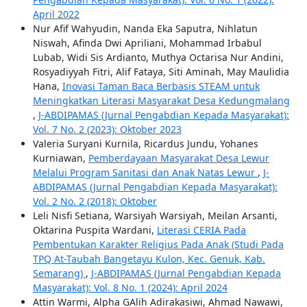
April 2022
Nur Afif Wahyudin, Nanda Eka Saputra, Nihlatun
Niswah, Afinda Dwi Apriliani, Mohammad Irbabul
Lubab, Widi Sis Ardianto, Muthya Octarisa Nur Andini,
Rosyadiyyah Fitri, Alif Fataya, Siti Aminah, May Maulidia
Hana,
Inovasi Taman Baca Berbasis STEAM untuk
Meningkatkan Literasi Masyarakat Desa Kedungmalang
,
J-ABDIPAMAS (Jurnal Pengabdian Kepada Masyarakat):
Vol. 7 No. 2 (2023): Oktober 2023
Valeria Suryani Kurnila, Ricardus Jundu, Yohanes
Kurniawan,
Pemberdayaan Masyarakat Desa Lewur
Melalui Program Sanitasi dan Anak Natas Lewur
,
J-
ABDIPAMAS (Jurnal Pengabdian Kepada Masyarakat):
Vol. 2 No. 2 (2018): Oktober
Leli Nisfi Setiana, Warsiyah Warsiyah, Meilan Arsanti,
Oktarina Puspita Wardani,
Literasi CERIA Pada
Pembentukan Karakter Religius Pada Anak (Studi Pada
TPQ At-Taubah Bangetayu Kulon, Kec. Genuk, Kab.
Semarang)
,
J-ABDIPAMAS (Jurnal Pengabdian Kepada
Masyarakat): Vol. 8 No. 1 (2024): April 2024
Attin Warmi, Alpha GAlih Adirakasiwi, Ahmad Nawawi,