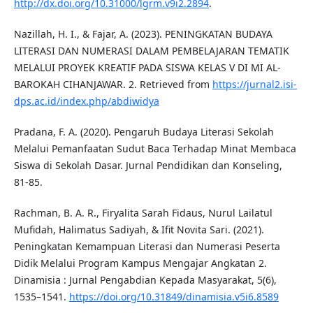
http://dx.doi.org/10.31000/lgrm.v9i2.2894
.
Nazillah, H. I., & Fajar, A. (2023). PENINGKATAN BUDAYA
LITERASI DAN NUMERASI DALAM PEMBELAJARAN TEMATIK
MELALUI PROYEK KREATIF PADA SISWA KELAS V DI MI AL-
BAROKAH CIHANJAWAR. 2. Retrieved from
https://jurnal2.isi-
dps.ac.id/index.php/abdiwidya
Pradana, F. A. (2020). Pengaruh Budaya Literasi Sekolah
Melalui Pemanfaatan Sudut Baca Terhadap Minat Membaca
Siswa di Sekolah Dasar. Jurnal Pendidikan dan Konseling,
81-85.
Rachman, B. A. R., Firyalita Sarah Fidaus, Nurul Lailatul
Mufidah, Halimatus Sadiyah, & Ifit Novita Sari. (2021).
Peningkatan Kemampuan Literasi dan Numerasi Peserta
Didik Melalui Program Kampus Mengajar Angkatan 2.
Dinamisia : Jurnal Pengabdian Kepada Masyarakat, 5(6),
1535–1541.
https://doi.org/10.31849/dinamisia.v5i6.8589