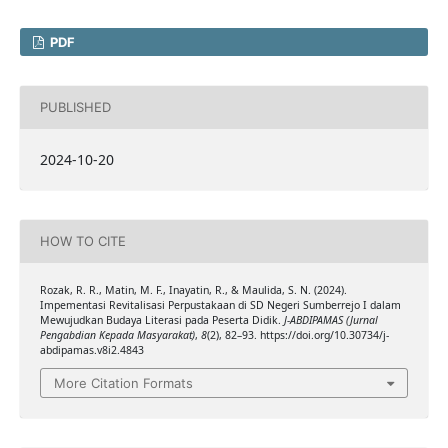
PDF
PUBLISHED
2024-10-20
HOW TO CITE
Rozak, R. R., Matin, M. F., Inayatin, R., & Maulida, S. N. (2024).
Impementasi Revitalisasi Perpustakaan di SD Negeri Sumberrejo I dalam
Mewujudkan Budaya Literasi pada Peserta Didik.
J-ABDIPAMAS (Jurnal
Pengabdian Kepada Masyarakat)
,
8
(2), 82–93. https://doi.org/10.30734/j-
abdipamas.v8i2.4843
More Citation Formats