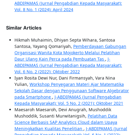
ABDIPAMAS (Jurnal Pengabdian Kepada Masyarakat):
Vol. 8 No. 1 (2024): April 2024
Similar Articles
Hikmah Muhaimin, Dhiyan Septa Wihara, Santosa
Santosa, Yayang Qomariyah,
Pemberdayaan Gabungan
Organisasi Wanita Kota Mojokerto Melalui Pelatihan
Daur Ulang Kain Perca pada Pembuatan Tas
,
J-
ABDIPAMAS (Jurnal Pengabdian Kepada Masyarakat):
Vol. 6 No. 2 (2022): Oktober 2022
Iyan Rosita Dewi Nur, Dani Firmansyah, Vara Nina
Yulian,
Workshop Penyegaran Materi Ajar Matematika
Sekolah Dasar dengan Penggunaan Software Algebrator
pada Smartphone
,
J-ABDIPAMAS (Jurnal Pengabdian
Kepada Masyarakat): Vol. 5 No. 2 (2021): Oktober 2021
Maesaroh Maesaroh, Devi Anugrah, Mushoddik
Mushoddik, Susanti Murwitanigsih,
Pelatihan Data
Science Berbasis SAP Analytics Cloud dalam Upaya
Meningkatkan Kualitas Penelitian
,
J-ABDIPAMAS (Jurnal
Pengabdian Kepada Masyarakat): Vol. 6 No. 1 (2022):