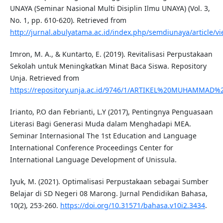
UNAYA (Seminar Nasional Multi Disiplin Ilmu UNAYA) (Vol. 3,
No. 1, pp. 610-620). Retrieved from
http://jurnal.abulyatama.ac.id/index.php/semdiunaya/article/v
Imron, M. A., & Kuntarto, E. (2019). Revitalisasi Perpustakaan
Sekolah untuk Meningkatkan Minat Baca Siswa. Repository
Unja. Retrieved from
https://repository.unja.ac.id/9746/1/ARTIKEL%20MUHAMMAD
Irianto, P.O dan Febrianti, L.Y (2017), Pentingnya Penguasaan
Literasi Bagi Generasi Muda dalam Menghadapi MEA.
Seminar Internasional The 1st Education and Language
International Conference Proceedings Center for
International Language Development of Unissula.
Iyuk, M. (2021). Optimalisasi Perpustakaan sebagai Sumber
Belajar di SD Negeri 08 Marong. Jurnal Pendidikan Bahasa,
10(2), 253-260.
https://doi.org/10.31571/bahasa.v10i2.3434
.