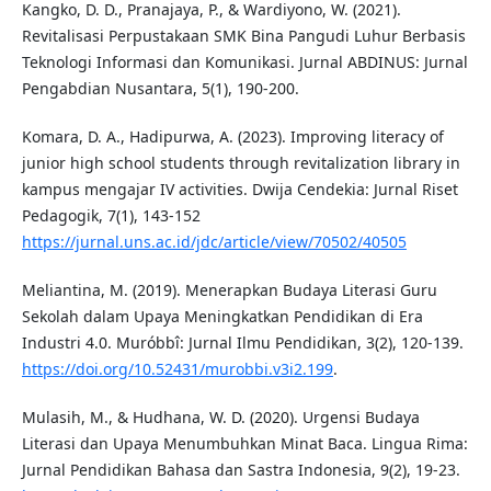
Kangko, D. D., Pranajaya, P., & Wardiyono, W. (2021).
Revitalisasi Perpustakaan SMK Bina Pangudi Luhur Berbasis
Teknologi Informasi dan Komunikasi. Jurnal ABDINUS: Jurnal
Pengabdian Nusantara, 5(1), 190-200.
Komara, D. A., Hadipurwa, A. (2023). Improving literacy of
junior high school students through revitalization library in
kampus mengajar IV activities. Dwija Cendekia: Jurnal Riset
Pedagogik, 7(1), 143-152
https://jurnal.uns.ac.id/jdc/article/view/70502/40505
Meliantina, M. (2019). Menerapkan Budaya Literasi Guru
Sekolah dalam Upaya Meningkatkan Pendidikan di Era
Industri 4.0. Muróbbî: Jurnal Ilmu Pendidikan, 3(2), 120-139.
https://doi.org/10.52431/murobbi.v3i2.199
.
Mulasih, M., & Hudhana, W. D. (2020). Urgensi Budaya
Literasi dan Upaya Menumbuhkan Minat Baca. Lingua Rima:
Jurnal Pendidikan Bahasa dan Sastra Indonesia, 9(2), 19-23.