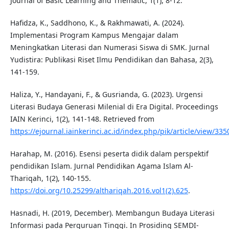
Journal of Basic Learning and Thematic, 1(1), 8-12.
Hafidza, K., Saddhono, K., & Rakhmawati, A. (2024).
Implementasi Program Kampus Mengajar dalam
Meningkatkan Literasi dan Numerasi Siswa di SMK. Jurnal
Yudistira: Publikasi Riset Ilmu Pendidikan dan Bahasa, 2(3),
141-159.
Haliza, Y., Handayani, F., & Gusrianda, G. (2023). Urgensi
Literasi Budaya Generasi Milenial di Era Digital. Proceedings
IAIN Kerinci, 1(2), 141-148. Retrieved from
https://ejournal.iainkerinci.ac.id/index.php/pik/article/view/335
Harahap, M. (2016). Esensi peserta didik dalam perspektif
pendidikan Islam. Jurnal Pendidikan Agama Islam Al-
Thariqah, 1(2), 140-155.
https://doi.org/10.25299/althariqah.2016.vol1(2).625
.
Hasnadi, H. (2019, December). Membangun Budaya Literasi
Informasi pada Perguruan Tinggi. In Prosiding SEMDI-