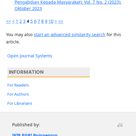
Pengabdian Kepada Masyarakat): Vol. 7 No. 2 (2023):
Oktober 2023
<<
<
1
2
3
4
5
6
7
8
9
10
>
>>
You may also
start an advanced similarity search
for this
article.
Open Journal Systems
INFORMATION
For Readers
For Authors
For Librarians
Published by:
IKIP PGRI Bojonegoro