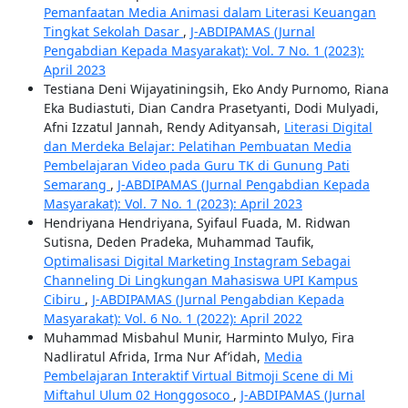
Pemanfaatan Media Animasi dalam Literasi Keuangan
Tingkat Sekolah Dasar
,
J-ABDIPAMAS (Jurnal
Pengabdian Kepada Masyarakat): Vol. 7 No. 1 (2023):
April 2023
Testiana Deni Wijayatiningsih, Eko Andy Purnomo, Riana
Eka Budiastuti, Dian Candra Prasetyanti, Dodi Mulyadi,
Afni Izzatul Jannah, Rendy Adityansah,
Literasi Digital
dan Merdeka Belajar: Pelatihan Pembuatan Media
Pembelajaran Video pada Guru TK di Gunung Pati
Semarang
,
J-ABDIPAMAS (Jurnal Pengabdian Kepada
Masyarakat): Vol. 7 No. 1 (2023): April 2023
Hendriyana Hendriyana, Syifaul Fuada, M. Ridwan
Sutisna, Deden Pradeka, Muhammad Taufik,
Optimalisasi Digital Marketing Instagram Sebagai
Channeling Di Lingkungan Mahasiswa UPI Kampus
Cibiru
,
J-ABDIPAMAS (Jurnal Pengabdian Kepada
Masyarakat): Vol. 6 No. 1 (2022): April 2022
Muhammad Misbahul Munir, Harminto Mulyo, Fira
Nadliratul Afrida, Irma Nur Af’idah,
Media
Pembelajaran Interaktif Virtual Bitmoji Scene di Mi
Miftahul Ulum 02 Honggosoco
,
J-ABDIPAMAS (Jurnal