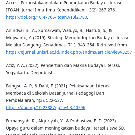
Access Perpustakaan dalam Peningkatan Budaya Literasi.
ITQAN: Jurnal Ilmu-Ilmu Kependidikan, 13(2), 267-276.
https://doi.org/10.47766/itqan.v13i2.780
.
Anindyarini, A., Sumarwati, Waluyo, B., Hastuti, S., &
Mujiyanto, Y. (2019). Strategi Menghidupkan Budaya Literasi
Melalui Dongeng. Senadimas, 7(1), 343–354. Retrieved from
https://ejurnal.unisri.ac.id/index.php/sndms/article/view/3257
Aziz, Y. A. (2022). Pengertian dan Makna Budaya Literasi.
Yogyakarta: Deepublish.
Bungsu, A. P., & Dafit, F. (2021). Pelaksanaan Literasi
Membaca di Sekolah Dasar. Jurnal Pedagogi Dan
Pembelajaran, 4(3), 522-527.
https://doi.org/10.23887/jp2.v4i3.40796
.
Firmansyah, R., Alquriyah, Y., & Prahastiwi, E. D. (2023).
Upaya guru dalam meningkatkan budaya literasi siswa SD.