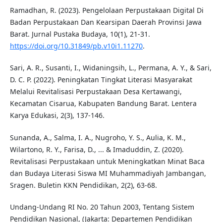
Ramadhan, R. (2023). Pengelolaan Perpustakaan Digital Di
Badan Perpustakaan Dan Kearsipan Daerah Provinsi Jawa
Barat. Jurnal Pustaka Budaya, 10(1), 21-31.
https://doi.org/10.31849/pb.v10i1.11270
.
Sari, A. R., Susanti, I., Widaningsih, L., Permana, A. Y., & Sari,
D. C. P. (2022). Peningkatan Tingkat Literasi Masyarakat
Melalui Revitalisasi Perpustakaan Desa Kertawangi,
Kecamatan Cisarua, Kabupaten Bandung Barat. Lentera
Karya Edukasi, 2(3), 137-146.
Sunanda, A., Salma, I. A., Nugroho, Y. S., Aulia, K. M.,
Wilartono, R. Y., Farisa, D., ... & Imaduddin, Z. (2020).
Revitalisasi Perpustakaan untuk Meningkatkan Minat Baca
dan Budaya Literasi Siswa MI Muhammadiyah Jambangan,
Sragen. Buletin KKN Pendidikan, 2(2), 63-68.
Undang-Undang RI No. 20 Tahun 2003, Tentang Sistem
Pendidikan Nasional, (Jakarta: Departemen Pendidikan