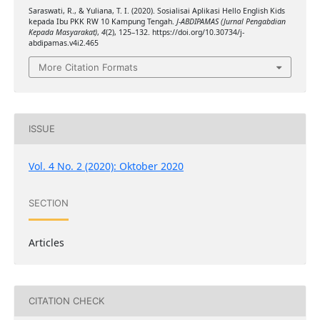
Saraswati, R., & Yuliana, T. I. (2020). Sosialisai Aplikasi Hello English Kids
kepada Ibu PKK RW 10 Kampung Tengah.
J-ABDIPAMAS (Jurnal Pengabdian
Kepada Masyarakat)
,
4
(2), 125–132. https://doi.org/10.30734/j-
abdipamas.v4i2.465
More Citation Formats
ISSUE
Vol. 4 No. 2 (2020): Oktober 2020
SECTION
Articles
CITATION CHECK