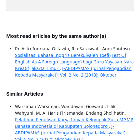
Most read articles by the same author(s)
Rr. Astri Indriana Octavita, Ria Saraswati, Andi Santoso,
Sosialisasi Bahasa Inggris Berekuivalen Toefl (Test Of
English As A Foreign Language) bagi Guru Yayasan Nara
Kreatif Jakarta Timur
,
J-ABDIPAMAS (Jurnal Pengabdian
Kepada Masyarakat): Vol. 2 No. 2 (2018): Oktober
Similar Articles
Warsiman Warsiman, Wandayani Goeyardi, Lilik
Wahyuni, M. A. Haris Firismanda, Endang Sholihatin,
Pelatihan Penulisan Karya Ilmiah Kelompok Guru MGMP
Bahasa Indonesia di Kabupaten Bojonegoro
,
J-
ABDIPAMAS (Jurnal Pengabdian Kepada Masyarakat):
Vol. 6 No. 2 (2022): Oktober 2022