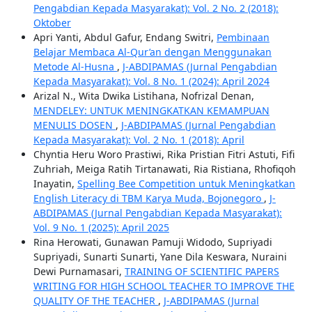
Pengabdian Kepada Masyarakat): Vol. 2 No. 2 (2018):
Oktober
Apri Yanti, Abdul Gafur, Endang Switri,
Pembinaan
Belajar Membaca Al-Qur’an dengan Menggunakan
Metode Al-Husna
,
J-ABDIPAMAS (Jurnal Pengabdian
Kepada Masyarakat): Vol. 8 No. 1 (2024): April 2024
Arizal N., Wita Dwika Listihana, Nofrizal Denan,
MENDELEY: UNTUK MENINGKATKAN KEMAMPUAN
MENULIS DOSEN
,
J-ABDIPAMAS (Jurnal Pengabdian
Kepada Masyarakat): Vol. 2 No. 1 (2018): April
Chyntia Heru Woro Prastiwi, Rika Pristian Fitri Astuti, Fifi
Zuhriah, Meiga Ratih Tirtanawati, Ria Ristiana, Rhofiqoh
Inayatin,
Spelling Bee Competition untuk Meningkatkan
English Literacy di TBM Karya Muda, Bojonegoro
,
J-
ABDIPAMAS (Jurnal Pengabdian Kepada Masyarakat):
Vol. 9 No. 1 (2025): April 2025
Rina Herowati, Gunawan Pamuji Widodo, Supriyadi
Supriyadi, Sunarti Sunarti, Yane Dila Keswara, Nuraini
Dewi Purnamasari,
TRAINING OF SCIENTIFIC PAPERS
WRITING FOR HIGH SCHOOL TEACHER TO IMPROVE THE
QUALITY OF THE TEACHER
,
J-ABDIPAMAS (Jurnal