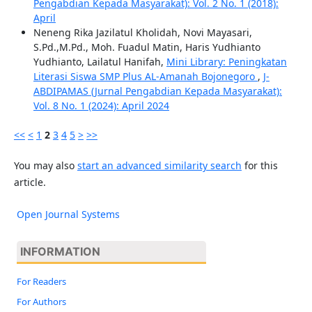
Pengabdian Kepada Masyarakat): Vol. 2 No. 1 (2018):
April
Neneng Rika Jazilatul Kholidah, Novi Mayasari,
S.Pd.,M.Pd., Moh. Fuadul Matin, Haris Yudhianto
Yudhianto, Lailatul Hanifah,
Mini Library: Peningkatan
Literasi Siswa SMP Plus AL-Amanah Bojonegoro
,
J-
ABDIPAMAS (Jurnal Pengabdian Kepada Masyarakat):
Vol. 8 No. 1 (2024): April 2024
<<
<
1
2
3
4
5
>
>>
You may also
start an advanced similarity search
for this
article.
Open Journal Systems
INFORMATION
For Readers
For Authors