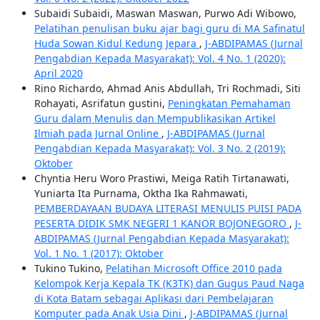
Subaidi Subaidi, Maswan Maswan, Purwo Adi Wibowo,
Pelatihan penulisan buku ajar bagi guru di MA Safinatul
Huda Sowan Kidul Kedung Jepara
,
J-ABDIPAMAS (Jurnal
Pengabdian Kepada Masyarakat): Vol. 4 No. 1 (2020):
April 2020
Rino Richardo, Ahmad Anis Abdullah, Tri Rochmadi, Siti
Rohayati, Asrifatun gustini,
Peningkatan Pemahaman
Guru dalam Menulis dan Mempublikasikan Artikel
Ilmiah pada Jurnal Online
,
J-ABDIPAMAS (Jurnal
Pengabdian Kepada Masyarakat): Vol. 3 No. 2 (2019):
Oktober
Chyntia Heru Woro Prastiwi, Meiga Ratih Tirtanawati,
Yuniarta Ita Purnama, Oktha Ika Rahmawati,
PEMBERDAYAAN BUDAYA LITERASI MENULIS PUISI PADA
PESERTA DIDIK SMK NEGERI 1 KANOR BOJONEGORO
,
J-
ABDIPAMAS (Jurnal Pengabdian Kepada Masyarakat):
Vol. 1 No. 1 (2017): Oktober
Tukino Tukino,
Pelatihan Microsoft Office 2010 pada
Kelompok Kerja Kepala TK (K3TK) dan Gugus Paud Naga
di Kota Batam sebagai Aplikasi dari Pembelajaran
Komputer pada Anak Usia Dini
,
J-ABDIPAMAS (Jurnal