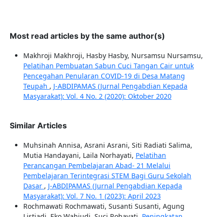
Most read articles by the same author(s)
Makhroji Makhroji, Hasby Hasby, Nursamsu Nursamsu,
Pelatihan Pembuatan Sabun Cuci Tangan Cair untuk
Pencegahan Penularan COVID-19 di Desa Matang
Teupah
,
J-ABDIPAMAS (Jurnal Pengabdian Kepada
Masyarakat): Vol. 4 No. 2 (2020): Oktober 2020
Similar Articles
Muhsinah Annisa, Asrani Asrani, Siti Radiati Salima,
Mutia Handayani, Laila Norhayati,
Pelatihan
Perancangan Pembelajaran Abad- 21 Melalui
Pembelajaran Terintegrasi STEM Bagi Guru Sekolah
Dasar
,
J-ABDIPAMAS (Jurnal Pengabdian Kepada
Masyarakat): Vol. 7 No. 1 (2023): April 2023
Rochmawati Rochmawati, Susanti Susanti, Agung
Listiadi, Eko Wahjudi, Suci Rohayati,
Peningkatan