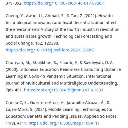
379–392.
https://doi.org/10.1007/s00146-017-0736-1
Cheng, Y., Awan, U., Ahmad, S., & Tan, Z. (2021). How do
technological innovation and fiscal decentralization affect
the environment? A story of the fourth industrial revolution
and sustainable growth. Technological Forecasting and
Social Change, 162, 120398.
https://doi.org/10.1016/j.techfore.2020.120398
Churiyah, M., Sholikhan, S., Filianti, F., & Sakdiyyah, D. A.
(2020). Indonesia Education Readiness Conducting Distance
Learning in Covid-19 Pandemic Situation. International
Journal of Multicultural and Multireligious Understanding,
7(6), 491.
https://doi.org/10.18415/ijmmu.v7i6.1833
Criollo-C, S., Guerrero-Arias, A., Jaramillo-Alcázar, Á., &
Luján-Mora, S. (2021). Mobile Learning Technologies for
Education: Benefits and Pending Issues. Applied Sciences,
11(9), 4111.
https://doi.org/10.3390/app11094111