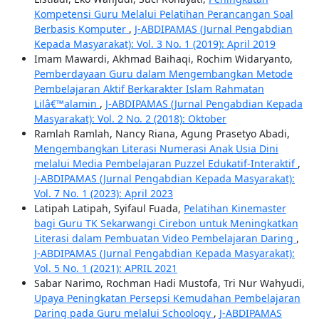
Kompetensi Guru Melalui Pelatihan Perancangan Soal
Berbasis Komputer
,
J-ABDIPAMAS (Jurnal Pengabdian
Kepada Masyarakat): Vol. 3 No. 1 (2019): April 2019
Imam Mawardi, Akhmad Baihaqi, Rochim Widaryanto,
Pemberdayaan Guru dalam Mengembangkan Metode
Pembelajaran Aktif Berkarakter Islam Rahmatan
Lilâ€™alamin
,
J-ABDIPAMAS (Jurnal Pengabdian Kepada
Masyarakat): Vol. 2 No. 2 (2018): Oktober
Ramlah Ramlah, Nancy Riana, Agung Prasetyo Abadi,
Mengembangkan Literasi Numerasi Anak Usia Dini
melalui Media Pembelajaran Puzzel Edukatif-Interaktif
,
J-ABDIPAMAS (Jurnal Pengabdian Kepada Masyarakat):
Vol. 7 No. 1 (2023): April 2023
Latipah Latipah, Syifaul Fuada,
Pelatihan Kinemaster
bagi Guru TK Sekarwangi Cirebon untuk Meningkatkan
Literasi dalam Pembuatan Video Pembelajaran Daring
,
J-ABDIPAMAS (Jurnal Pengabdian Kepada Masyarakat):
Vol. 5 No. 1 (2021): APRIL 2021
Sabar Narimo, Rochman Hadi Mustofa, Tri Nur Wahyudi,
Upaya Peningkatan Persepsi Kemudahan Pembelajaran
Daring pada Guru melalui Schoology
,
J-ABDIPAMAS