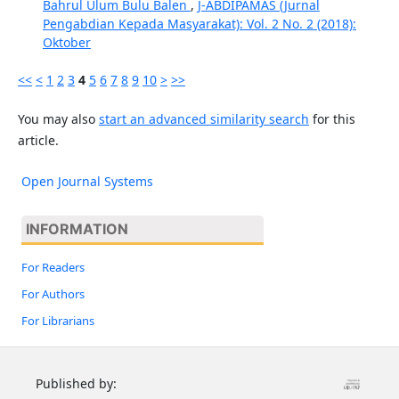
Bahrul Ulum Bulu Balen
,
J-ABDIPAMAS (Jurnal
Pengabdian Kepada Masyarakat): Vol. 2 No. 2 (2018):
Oktober
<<
<
1
2
3
4
5
6
7
8
9
10
>
>>
You may also
start an advanced similarity search
for this
article.
Open Journal Systems
INFORMATION
For Readers
For Authors
For Librarians
Published by: