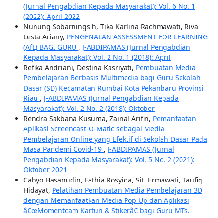
(Jurnal Pengabdian Kepada Masyarakat): Vol. 6 No. 1
(2022): April 2022
Nunung Sobarningsih, Tika Karlina Rachmawati, Riva
Lesta Ariany,
PENGENALAN ASSESSMENT FOR LEARNING
(AfL) BAGI GURU
,
J-ABDIPAMAS (Jurnal Pengabdian
Kepada Masyarakat): Vol. 2 No. 1 (2018): April
Refika Andriani, Destina Kasriyati,
Pembuatan Media
Pembelajaran Berbasis Multimedia bagi Guru Sekolah
Dasar (SD) Kecamatan Rumbai Kota Pekanbaru Provinsi
Riau
,
J-ABDIPAMAS (Jurnal Pengabdian Kepada
Masyarakat): Vol. 2 No. 2 (2018): Oktober
Rendra Sakbana Kusuma, Zainal Arifin,
Pemanfaatan
Aplikasi Screencast-O-Matic sebagai Media
Pembelajaran Online yang Efektif di Sekolah Dasar Pada
Masa Pandemi Covid-19
,
J-ABDIPAMAS (Jurnal
Pengabdian Kepada Masyarakat): Vol. 5 No. 2 (2021):
Oktober 2021
Cahyo Hasanudin, Fathia Rosyida, Siti Ermawati, Taufiq
Hidayat,
Pelatihan Pembuatan Media Pembelajaran 3D
dengan Memanfaatkan Media Pop Up dan Aplikasi
â€œMomentcam Kartun & Stikerâ€ bagi Guru MTs.