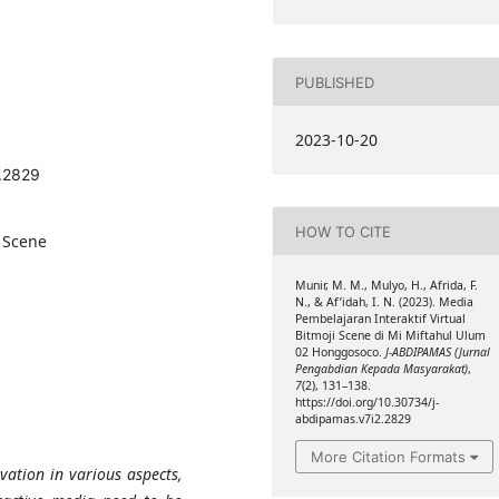
PUBLISHED
2023-10-20
2.2829
HOW TO CITE
i Scene
Munir, M. M., Mulyo, H., Afrida, F.
N., & Af’idah, I. N. (2023). Media
Pembelajaran Interaktif Virtual
Bitmoji Scene di Mi Miftahul Ulum
02 Honggosoco.
J-ABDIPAMAS (Jurnal
Pengabdian Kepada Masyarakat)
,
7
(2), 131–138.
https://doi.org/10.30734/j-
abdipamas.v7i2.2829
More Citation Formats
ation in various aspects,