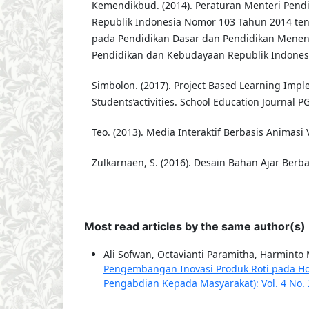
Kemendikbud. (2014). Peraturan Menteri Pen
Republik Indonesia Nomor 103 Tahun 2014 te
pada Pendidikan Dasar dan Pendidikan Meneng
Pendidikan dan Kebudayaan Republik Indones
Simbolon. (2017). Project Based Learning Impl
Students’activities. School Education Journal 
Teo. (2013). Media Interaktif Berbasis Animasi V
Zulkarnaen, S. (2016). Desain Bahan Ajar Berba
Most read articles by the same author(s)
Ali Sofwan, Octavianti Paramitha, Harminto M
Pengembangan Inovasi Produk Roti pada Ho
Pengabdian Kepada Masyarakat): Vol. 4 No. 