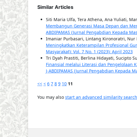
Similar Articles
Siti Maria Ulfa, Tera Athena, Ana Yuliati, Ma
Membangun Generasi Masa Depan dan Meni
ABDIPAMAS (Jurnal Pengabdian Kepada Masyar
Imaniar Purbasari, Lintang Kironoratri, Nur 
Meningkatkan Keterampilan Profesional Gu
Masyarakat): Vol. 7 No. 1 (2023): April 2023
Tri Dyah Prastiti, Berlina Hidayati, Sucipto S
Finansial melalui Literasi dan Pengelolaan
J-ABDIPAMAS (Jurnal Pengabdian Kepada Masya
<<
<
6
7
8
9
10
11
You may also
start an advanced similarity searc