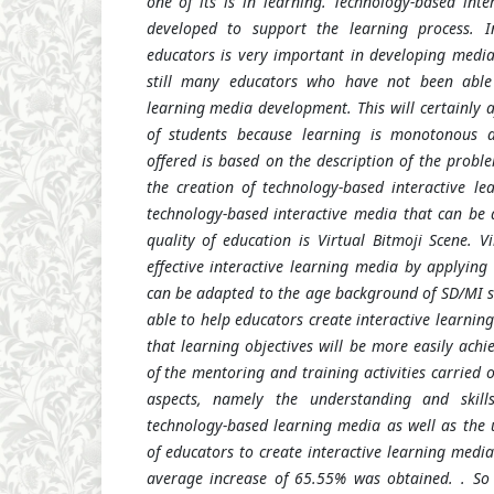
one of its is in learning. Technology-based int
developed to support the learning process. I
educators is very important in developing media.
still many educators who have not been able
learning media development. This will certainly af
of students because learning is monotonous a
offered is based on the description of the probl
the creation of technology-based interactive l
technology-based interactive media that can be
quality of education is Virtual Bitmoji Scene. V
effective interactive learning media by applying
can be adapted to the age background of SD/MI st
able to help educators create interactive learning
that learning objectives will be more easily achi
of the mentoring and training activities carried 
aspects, namely the understanding and skill
technology-based learning media as well as the 
of educators to create interactive learning media
average increase of 65.55% was obtained. . So 