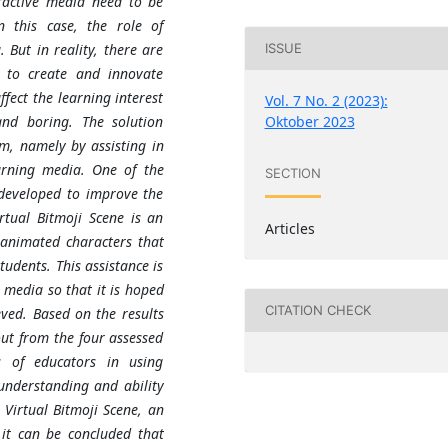
eractive media need to be
n this case, the role of
 But in reality, there are
ISSUE
 to create and innovate
fect the learning interest
Vol. 7 No. 2 (2023):
Oktober 2023
nd boring. The solution
em, namely by assisting in
earning media. One of the
SECTION
 developed to improve the
irtual Bitmoji Scene is an
Articles
 animated characters that
udents. This assistance is
 media so that it is hoped
CITATION CHECK
eved. Based on the results
out from the four assessed
s of educators in using
understanding and ability
 Virtual Bitmoji Scene, an
it can be concluded that