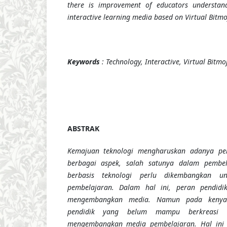
there is improvement of educators understand
interactive learning media based on Virtual Bitmo
Keywords
: Te
chno
log
y, I
ntera
ctive,
Virtual Bitmoj
ABSTRAK
Kemajuan teknologi mengharuskan adanya pe
berbagai aspek, salah satunya dalam pembela
berbasis teknologi perlu dikembangkan u
pembelajaran. Dalam hal ini, peran pendidi
mengembangkan media. Namun pada kenyat
pendidik yang belum mampu berkreasi 
mengembangkan media pembelajaran. Hal ini 