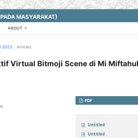
EPADA MASYARAKAT)
ABOUT
R 2023
/
Articles
if Virtual Bitmoji Scene di Mi Miftahu
PDF
ia
Untitled
Untitled