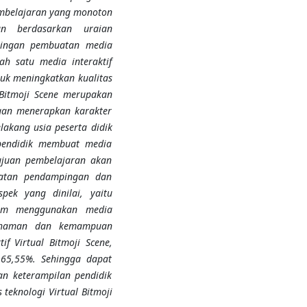
embelajaran yang monoton
n berdasarkan uraian
pingan pembuatan media
lah satu media interaktif
uk meningkatkan kualitas
l Bitmoji Scene merupakan
ngan menerapkan karakter
lakang usia peserta didik
endidik membuat media
tujuan pembelajaran akan
giatan pendampingan dan
ek yang dinilai, yaitu
lam menggunakan media
mahaman dan kemampuan
f Virtual Bitmoji Scene,
r 65,55%. Sehingga dapat
n keterampilan pendidik
teknologi Virtual Bitmoji