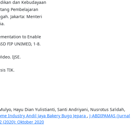
didikan dan Kebudayaan
ntang Pembelajaran
ah. Jakarta: Menteri
ia.
ementation to Enable
PGSD FIP UNIMED, 1-8.
ideo. IJSE.
sis TIK.
ulyo, Hayu Dian Yulistianti, Santi Andriyani, Nusrotus Sa’idah,
me Industry Andil Jaya Bakery Bugo Jepara
,
J-ABDIPAMAS (Jurnal
2 (2020): Oktober 2020