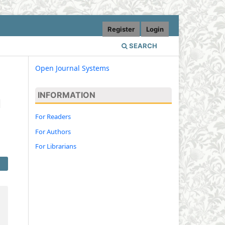
Register
Login
SEARCH
Open Journal Systems
INFORMATION
l
For Readers
For Authors
For Librarians