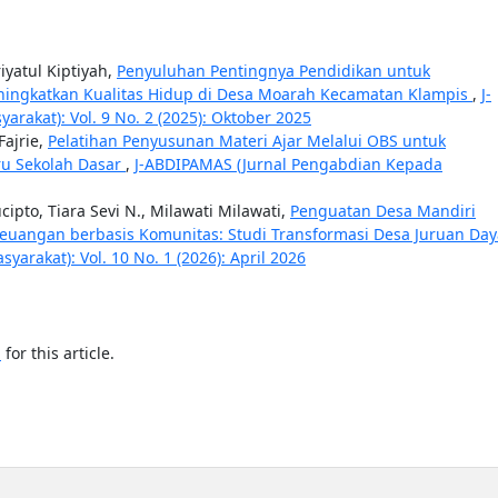
riyatul Kiptiyah,
Penyuluhan Pentingnya Pendidikan untuk
ngkatkan Kualitas Hidup di Desa Moarah Kecamatan Klampis
,
J-
akat): Vol. 9 No. 2 (2025): Oktober 2025
Fajrie,
Pelatihan Penyusunan Materi Ajar Melalui OBS untuk
ru Sekolah Dasar
,
J-ABDIPAMAS (Jurnal Pengabdian Kepada
ucipto, Tiara Sevi N., Milawati Milawati,
Penguatan Desa Mandiri
 Keuangan berbasis Komunitas: Studi Transformasi Desa Juruan Da
rakat): Vol. 10 No. 1 (2026): April 2026
h
for this article.