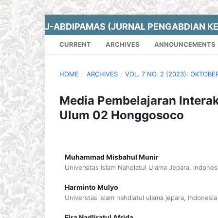
J-ABDIPAMAS (JURNAL PENGABDIAN K
CURRENT
ARCHIVES
ANNOUNCEMENTS
HOME
/
ARCHIVES
/
VOL. 7 NO. 2 (2023): OKTOBE
Media Pembelajaran Interakt
Ulum 02 Honggosoco
Muhammad Misbahul Munir
Universitas Islam Nahdlatul Ulama Jepara, Indones
Harminto Mulyo
Universtas islam nahdlatul ulama jepara, Indonesia
Fira Nadliratul Afrida