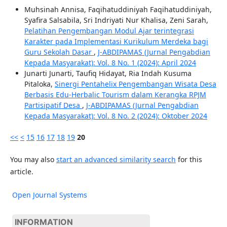
Muhsinah Annisa, Faqihatuddiniyah Faqihatuddiniyah,
Syafira Salsabila, Sri Indriyati Nur Khalisa, Zeni Sarah,
Pelatihan Pengembangan Modul Ajar terintegrasi
Karakter pada Implementasi Kurikulum Merdeka bagi
Guru Sekolah Dasar
,
J-ABDIPAMAS (Jurnal Pengabdian
Kepada Masyarakat): Vol. 8 No. 1 (2024): April 2024
Junarti Junarti, Taufiq Hidayat, Ria Indah Kusuma
Pitaloka,
Sinergi Pentahelix Pengembangan Wisata Desa
Berbasis Edu-Herbalic Tourism dalam Kerangka RPJM
Partisipatif Desa
,
J-ABDIPAMAS (Jurnal Pengabdian
Kepada Masyarakat): Vol. 8 No. 2 (2024): Oktober 2024
<<
<
15
16
17
18
19
20
You may also
start an advanced similarity search
for this
article.
Open Journal Systems
INFORMATION