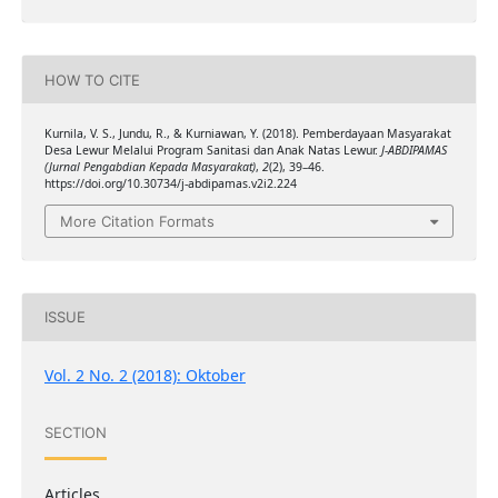
HOW TO CITE
Kurnila, V. S., Jundu, R., & Kurniawan, Y. (2018). Pemberdayaan Masyarakat
Desa Lewur Melalui Program Sanitasi dan Anak Natas Lewur.
J-ABDIPAMAS
(Jurnal Pengabdian Kepada Masyarakat)
,
2
(2), 39–46.
https://doi.org/10.30734/j-abdipamas.v2i2.224
More Citation Formats
ISSUE
Vol. 2 No. 2 (2018): Oktober
SECTION
Articles