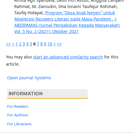
Afnita Agil Syahdela, Desti Fitri Astuti, Anggita Cahyani
Rahmat, M. Zainudin, Ima Isnaini Taufiqur Rohmah,
Taufiq Hidayat,
Program “Desa Anak Negeri” untuk
Akselerasi Recovery Literasi pada Masa Pandemi
,
J-
ABDIPAMAS (Jurnal Pengabdian Kepada Masyarakat):
Vol. 5 No. 2 (2021): Oktober 2021
<<
<
1
2
3
4
5
6
7
8
9
10
>
>>
You may also
start an advanced similarity search
for this
article.
Open Journal Systems
INFORMATION
For Readers
For Authors
For Librarians