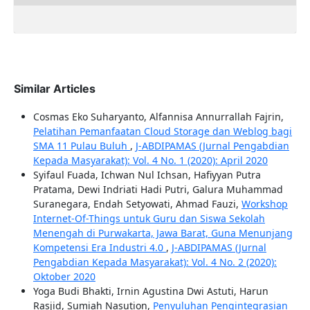
Similar Articles
Cosmas Eko Suharyanto, Alfannisa Annurrallah Fajrin,
Pelatihan Pemanfaatan Cloud Storage dan Weblog bagi
SMA 11 Pulau Buluh
,
J-ABDIPAMAS (Jurnal Pengabdian
Kepada Masyarakat): Vol. 4 No. 1 (2020): April 2020
Syifaul Fuada, Ichwan Nul Ichsan, Hafiyyan Putra
Pratama, Dewi Indriati Hadi Putri, Galura Muhammad
Suranegara, Endah Setyowati, Ahmad Fauzi,
Workshop
Internet-Of-Things untuk Guru dan Siswa Sekolah
Menengah di Purwakarta, Jawa Barat, Guna Menunjang
Kompetensi Era Industri 4.0
,
J-ABDIPAMAS (Jurnal
Pengabdian Kepada Masyarakat): Vol. 4 No. 2 (2020):
Oktober 2020
Yoga Budi Bhakti, Irnin Agustina Dwi Astuti, Harun
Rasjid, Sumiah Nasution,
Penyuluhan Pengintegrasian