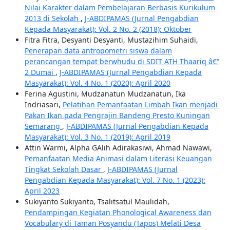
Nilai Karakter dalam Pembelajaran Berbasis Kurikulum
2013 di Sekolah
,
J-ABDIPAMAS (Jurnal Pengabdian
Kepada Masyarakat): Vol. 2 No. 2 (2018): Oktober
Fitra Fitra, Desyanti Desyanti, Mustazihim Suhaidi,
Penerapan data antropometri siswa dalam
perancangan tempat berwhudu di SDIT ATH Thaariq â€“
2 Dumai
,
J-ABDIPAMAS (Jurnal Pengabdian Kepada
Masyarakat): Vol. 4 No. 1 (2020): April 2020
Ferina Agustini, Mudzanatun Mudzanatun, Ika
Indriasari,
Pelatihan Pemanfaatan Limbah Ikan menjadi
Pakan Ikan pada Pengrajin Bandeng Presto Kuningan
Semarang
,
J-ABDIPAMAS (Jurnal Pengabdian Kepada
Masyarakat): Vol. 3 No. 1 (2019): April 2019
Attin Warmi, Alpha GAlih Adirakasiwi, Ahmad Nawawi,
Pemanfaatan Media Animasi dalam Literasi Keuangan
Tingkat Sekolah Dasar
,
J-ABDIPAMAS (Jurnal
Pengabdian Kepada Masyarakat): Vol. 7 No. 1 (2023):
April 2023
Sukiyanto Sukiyanto, Tsalitsatul Maulidah,
Pendampingan Kegiatan Phonological Awareness dan
Vocabulary di Taman Posyandu (Tapos) Melati Desa