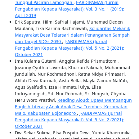
Tunggul Paciran Lamongan
,
J-ABDIPAMAS (Jurnal
Pengabdian Kepada Masyarakat): Vol. 3 No. 1 (2019):
April 2019
Erik Saputra, Hilmi Safrial Hajami, Muhamad Deden
Maulana, Tika Karlina Rachmawati,
Solidaritas Mekanik
Masyarakat Desa Telarsari dalam Penanganan Sampah
dan Target SDGs 2030
,
J-ABDIPAMAS (Jurnal
Pengabdian Kepada Masyarakat): Vol. 5 No. 2 (2021):
Oktober 2021
Ima Kulama Gutami, Anggita Refida Prismutitomi,
Jovanny Cynthia Laverda, Khoirun Nikmah, Muhammad
Jundullah, Nur Rochmadhoni, Ratna Nidya Primasari,
Afifah Dewi Kurniati, Aista Bella, Mayla Zainun Nafi'ah,
Agus Syaifudin, Izza Himmatul Ulya, Elisa
Indriyaningsih, Siti Nur Rohmah, Sri Ningsih, Chyntia
Heru Woro Prastiwi,
Reading Aloud: Upaya Membangun
English Literacy Anak-Anak Desa Trembes, Kecamatan
Malo, Kabupaten Bojonegoro
,
J-ABDIPAMAS (Jurnal
Pengabdian Kepada Masyarakat): Vol. 5 No. 2 (2021):
Oktober 2021
Dwi Sekar Sukma, Elsa Puspita Dewi, Yunita Khaerunika,