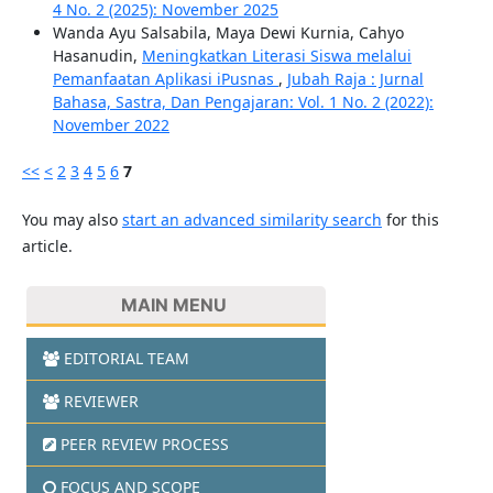
4 No. 2 (2025): November 2025
Wanda Ayu Salsabila, Maya Dewi Kurnia, Cahyo
Hasanudin,
Meningkatkan Literasi Siswa melalui
Pemanfaatan Aplikasi iPusnas
,
Jubah Raja : Jurnal
Bahasa, Sastra, Dan Pengajaran: Vol. 1 No. 2 (2022):
November 2022
<<
<
2
3
4
5
6
7
You may also
start an advanced similarity search
for this
article.
MAIN MENU
EDITORIAL TEAM
REVIEWER
PEER REVIEW PROCESS
FOCUS AND SCOPE