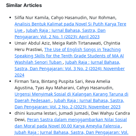
Similar Articles
Silfia Nur Kamila, Cahyo Hasanudin, Nur Rohman,
Analisis Bentuk Kalimat pada Novel Si Putih Karya Tere
Liye
,
Jubah Raja : Jurnal Bahasa, Sastra, Dan
Pengajaran: Vol. 2 No. 1 (2023): April 2023
Umair Abdul Aziz, Meiga Ratih Tirtanawati, Chyintia
Heru Prastiwi,
The Use of English Songs in Teaching
Speaking Skills for the Tenth Grade Students of MA Al
Washilah Senori Tuban
,
Jubah Raja : Jurnal Bahasa,
Sastra, Dan Pengajaran: Vol. 3 No. 2 (2024): November
2024
Firman Tara, Bintang Puspita Sari, Reva Amelia
Agustina, Tyas Ayu Maharani, Cahyo Hasanudin,
Urgensi Menyimak Sosial di Kalangan Karang Taruna di
Daerah Pedesaan
,
Jubah Raja : Jurnal Bahasa, Sastra,
Dan Pengajaran: Vol. 2 No. 2 (2023): November 2023
dhini kusuma lestari, Jumadi Jumadi, Dwi Wahyu Candra
Dewi,
Peran Sastra dalam menggambarkan Nilai Sosial
dan Moral pada Novel 00.00 Karya Ameylia Falensia
,
Jubah Raja : Jurnal Bahasa, Sastra, Dan Pengajaran: Vol.