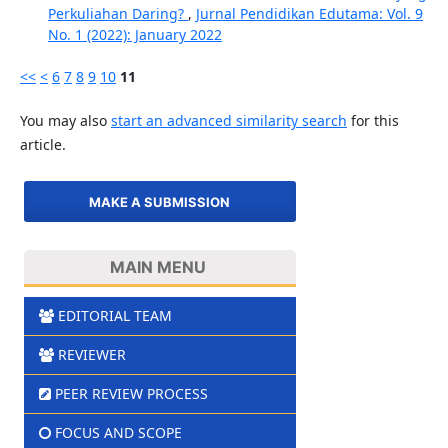
Perkuliahan Daring?
,
Jurnal Pendidikan Edutama: Vol. 9
No. 1 (2022): January 2022
<<
<
6
7
8
9
10
11
You may also
start an advanced similarity search
for this
article.
MAKE A SUBMISSION
MAIN MENU
EDITORIAL TEAM
REVIEWER
PEER REVIEW PROCESS
FOCUS AND SCOPE