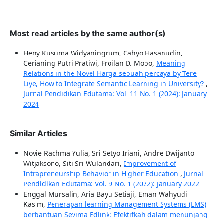
Most read articles by the same author(s)
Heny Kusuma Widyaningrum, Cahyo Hasanudin,
Cerianing Putri Pratiwi, Froilan D. Mobo,
Meaning
Relations in the Novel Harga sebuah percaya by Tere
Liye, How to Integrate Semantic Learning in University?
,
Jurnal Pendidikan Edutama: Vol. 11 No. 1 (2024): January
2024
Similar Articles
Novie Rachma Yulia, Sri Setyo Iriani, Andre Dwijanto
Witjaksono, Siti Sri Wulandari,
Improvement of
Intrapreneurship Behavior in Higher Education
,
Jurnal
Pendidikan Edutama: Vol. 9 No. 1 (2022): January 2022
Enggal Mursalin, Aria Bayu Setiaji, Eman Wahyudi
Kasim,
Penerapan learning Management Systems (LMS)
berbantuan Sevima Edlink: Efektifkah dalam menunjang