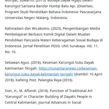
Muriyat, Suwarno. (2015). Budaya Dayak Ngaju dalam
Karungut Sansana Bandar Huntip Batu Api. (Disertasi,
Program Studi Pendidikan Bahasa Indonesia: Pascasarjana
Universitas Negeri Malang. Indonesia.
Rahmadani dan Wicaksono. (2023). Pengembangan Media
Pembelajaran Berbasis Komik Digital Dalam Muatan
Pendidikan Pancasila Materi Keberagaman Sosial Budaya di
Indonesia. Jurnal Penelitian PGSD. UNS Surabaya. Vol. 11.
No. 10.
Setiawan Agus. (2016). Kesenian Karungut Suku Dayak
Kalimantan Tengah.
https://nusantaranews.co/kesenian-
karungut-suku-dayak-kalimantan-tengah/
(diambil: 10 April
2018). Kalteng Post. Palangka Raya (2016)
Sion, H., M. Affandi. (2018). Function of Traditional Art
“Karungut” in Character Building of Dayak’s People in
Central Kalimantan. Journal Advances in Social