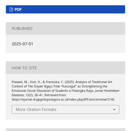
PDF
PUBLISHED
2025-07-01
HOW TO CITE
Prawati, M., Sion, H., & Fransiska, C. (2025). Analysis of Traditional Art
Content of The Dayak Ngaju Tribe “Karungut” as Strengthening the
Emotional Social Education of Students in Palangka Raya.
Jurnal Pendidikan
Edutama
,
12
(2), 28–41. Retrieved from
https://ejurnal.ikippgribojonegoro.ac.id/index.php/JPE/article/view/5146
More Citation Formats