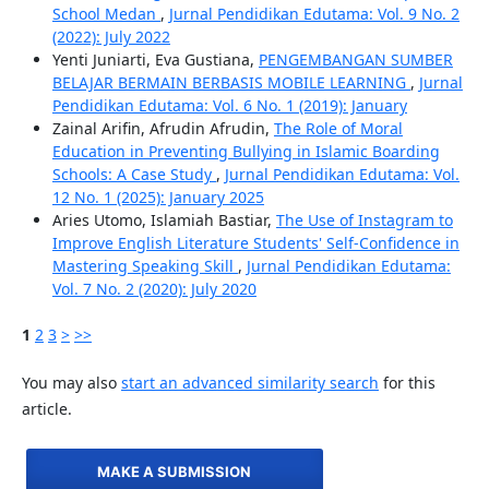
School Medan
,
Jurnal Pendidikan Edutama: Vol. 9 No. 2
(2022): July 2022
Yenti Juniarti, Eva Gustiana,
PENGEMBANGAN SUMBER
BELAJAR BERMAIN BERBASIS MOBILE LEARNING
,
Jurnal
Pendidikan Edutama: Vol. 6 No. 1 (2019): January
Zainal Arifin, Afrudin Afrudin,
The Role of Moral
Education in Preventing Bullying in Islamic Boarding
Schools: A Case Study
,
Jurnal Pendidikan Edutama: Vol.
12 No. 1 (2025): January 2025
Aries Utomo, Islamiah Bastiar,
The Use of Instagram to
Improve English Literature Students' Self-Confidence in
Mastering Speaking Skill
,
Jurnal Pendidikan Edutama:
Vol. 7 No. 2 (2020): July 2020
1
2
3
>
>>
You may also
start an advanced similarity search
for this
article.
MAKE A SUBMISSION