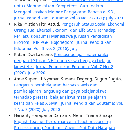
untuk Meningkatkan Kompetensi Guru dalam
Mengaplikasikan Metode Pengajaran Bahasa di SD
,
Jurnal Pendidikan Edutama: Vol. 8 No. 2 (2021): July 2021
Rika Pristian Fitri Astuti,
Pengaruh Status Sosial Ekonomi
Orang Tua, Literasi Ekonomi dan Life Style Terhadap
Perilaku Konsumsi Mahasiswa Jurusan Pendidikan
Ekonomi IKIP PGRI Bojonegoro
,
Jurnal Pendidikan
Edutama: Vol. 3 No. 2 (2016): July
Ridam Dwi Laksono,
Prestasi belajar matematika
dengan TGT dan NHT pada siswa bergaya belajar
kinestetik
,
Jurnal Pendidikan Edutama: Vol. 7 No. 2
(2020): July 2020
Amie Supeni, I Nyoman Sudana Degeng, Sugito Sugito,
Pengaruh pembelajaran berbasis web dan
pembelajaran langsung dan gaya belajar siswa
terhadap prestasi belajar siswa mata pelajaran
kearsipan kelas X SMK
,
Jurnal Pendidikan Edutama: Vol.
7 No. 2 (2020): July 2020
Harianty Harapanta Damanik, Nenni Triana Sinaga,
English Teacher Performance in Teachin Learning
Process during Pandemic Covid-19 at Duta Harapan