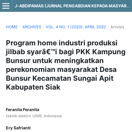
J-ABDIPAMAS (JURNAL PENGABDIAN KEPADA MASYARAKAT)
HOME
/
ARCHIVES
/
VOL. 4 NO. 1 (2020): APRIL 2020
/
Articles
Program home industri produksi
jilbab syarâ€™i bagi PKK Kampung
Bunsur untuk meningkatkan
perekonomian masyarakat Desa
Bunsur Kecamatan Sungai Apit
Kabupaten Siak
Feranita Feranita
teknik elektro UNRI, Indonesia
Ery Safrianti