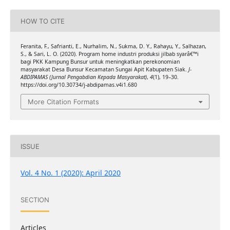
HOW TO CITE
Feranita, F., Safrianti, E., Nurhalim, N., Sukma, D. Y., Rahayu, Y., Salhazan,
S., & Sari, L. O. (2020). Program home industri produksi jilbab syarâ€™i
bagi PKK Kampung Bunsur untuk meningkatkan perekonomian
masyarakat Desa Bunsur Kecamatan Sungai Apit Kabupaten Siak.
J-
ABDIPAMAS (Jurnal Pengabdian Kepada Masyarakat)
,
4
(1), 19–30.
https://doi.org/10.30734/j-abdipamas.v4i1.680
More Citation Formats
ISSUE
Vol. 4 No. 1 (2020): April 2020
SECTION
Articles