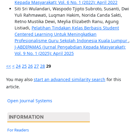
Kepada Masyarakat): Vol. 6 No. 1 (2022): April 2022
Siti Sri Wulandari, Waspodo Tjipto Subroto, Susanti, Dwi
Yuli Rahmawati, Luqman Hakim, Norida Canda Sakti,
Retno Mustika Dewi, Meylia Elizabeth Ranu, Agung
Listiadi,
Pelatihan Tindakan Kelas Berbasis Student
Centered Learning Untuk Meningkatkan
Profesionalisme Guru Sekolah Indonesia Kuala Lumpur
,
J-ABDIPAMAS (Jurnal Pengabdian Kepada Masyarakat):
Vol. 9 No. 1 (2025): April 2025
<<
<
24
25
26
27
28
29
You may also
start an advanced similarity search
for this
article.
Open Journal Systems
INFORMATION
For Readers