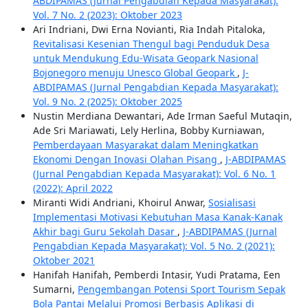
ABDIPAMAS (Jurnal Pengabdian Kepada Masyarakat):
Vol. 7 No. 2 (2023): Oktober 2023
Ari Indriani, Dwi Erna Novianti, Ria Indah Pitaloka,
Revitalisasi Kesenian Thengul bagi Penduduk Desa
untuk Mendukung Edu-Wisata Geopark Nasional
Bojonegoro menuju Unesco Global Geopark
,
J-
ABDIPAMAS (Jurnal Pengabdian Kepada Masyarakat):
Vol. 9 No. 2 (2025): Oktober 2025
Nustin Merdiana Dewantari, Ade Irman Saeful Mutaqin,
Ade Sri Mariawati, Lely Herlina, Bobby Kurniawan,
Pemberdayaan Masyarakat dalam Meningkatkan
Ekonomi Dengan Inovasi Olahan Pisang
,
J-ABDIPAMAS
(Jurnal Pengabdian Kepada Masyarakat): Vol. 6 No. 1
(2022): April 2022
Miranti Widi Andriani, Khoirul Anwar,
Sosialisasi
Implementasi Motivasi Kebutuhan Masa Kanak-Kanak
Akhir bagi Guru Sekolah Dasar
,
J-ABDIPAMAS (Jurnal
Pengabdian Kepada Masyarakat): Vol. 5 No. 2 (2021):
Oktober 2021
Hanifah Hanifah, Pemberdi Intasir, Yudi Pratama, Een
Sumarni,
Pengembangan Potensi Sport Tourism Sepak
Bola Pantai Melalui Promosi Berbasis Aplikasi di