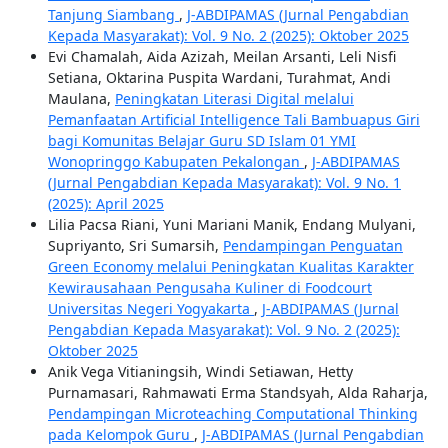
Tanjung Siambang
,
J-ABDIPAMAS (Jurnal Pengabdian
Kepada Masyarakat): Vol. 9 No. 2 (2025): Oktober 2025
Evi Chamalah, Aida Azizah, Meilan Arsanti, Leli Nisfi
Setiana, Oktarina Puspita Wardani, Turahmat, Andi
Maulana,
Peningkatan Literasi Digital melalui
Pemanfaatan Artificial Intelligence Tali Bambuapus Giri
bagi Komunitas Belajar Guru SD Islam 01 YMI
Wonopringgo Kabupaten Pekalongan
,
J-ABDIPAMAS
(Jurnal Pengabdian Kepada Masyarakat): Vol. 9 No. 1
(2025): April 2025
Lilia Pacsa Riani, Yuni Mariani Manik, Endang Mulyani,
Supriyanto, Sri Sumarsih,
Pendampingan Penguatan
Green Economy melalui Peningkatan Kualitas Karakter
Kewirausahaan Pengusaha Kuliner di Foodcourt
Universitas Negeri Yogyakarta
,
J-ABDIPAMAS (Jurnal
Pengabdian Kepada Masyarakat): Vol. 9 No. 2 (2025):
Oktober 2025
Anik Vega Vitianingsih, Windi Setiawan, Hetty
Purnamasari, Rahmawati Erma Standsyah, Alda Raharja,
Pendampingan Microteaching Computational Thinking
pada Kelompok Guru
,
J-ABDIPAMAS (Jurnal Pengabdian