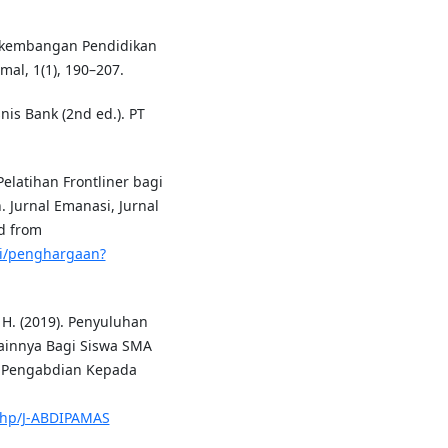
Perkembangan Pendidikan
al, 1(1), 190–207.
nis Bank (2nd ed.). PT
Pelatihan Frontliner bagi
. Jurnal Emanasi, Jurnal
ed from
mi/penghargaan?
n, H. (2019). Penyuluhan
innya Bagi Siswa SMA
l Pengabdian Kepada
.php/J-ABDIPAMAS