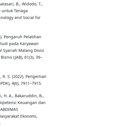
atasari, B., Widodo, T.,
ce untuk Tenaga
nology and Social for
18). Pengaruh Pelatihan
Studi pada Karyawan
l Syariah Malang Divisi
isnis (JAB), 61(3), 39–
, R. S. (2022). Pengertian
PDK), 4(6), 7911–7915.
i, H. A., Bakaruddin, B.,
 Kompetensi Keuangan dan
. ABDIMAS
asyarakat Ekonomi,
.