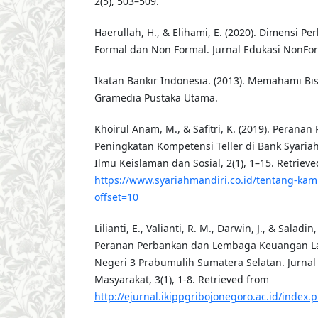
2(5), 503–509.
Haerullah, H., & Elihami, E. (2020). Dimensi 
Formal dan Non Formal. Jurnal Edukasi NonForm
Ikatan Bankir Indonesia. (2013). Memahami Bis
Gramedia Pustaka Utama.
Khoirul Anam, M., & Safitri, K. (2019). Peranan 
Peningkatan Kompetensi Teller di Bank Syariah
Ilmu Keislaman dan Sosial, 2(1), 1–15. Retriev
https://www.syariahmandiri.co.id/tentang-ka
offset=10
Lilianti, E., Valianti, R. M., Darwin, J., & Saladi
Peranan Perbankan dan Lembaga Keuangan La
Negeri 3 Prabumulih Sumatera Selatan. Jurna
Masyarakat, 3(1), 1-8. Retrieved from
http://ejurnal.ikippgribojonegoro.ac.id/index