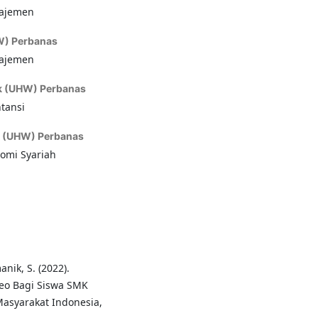
najemen
W) Perbanas
najemen
k (UHW) Perbanas
tansi
k (UHW) Perbanas
nomi Syariah
anik, S. (2022).
deo Bagi Siswa SMK
Masyarakat Indonesia,