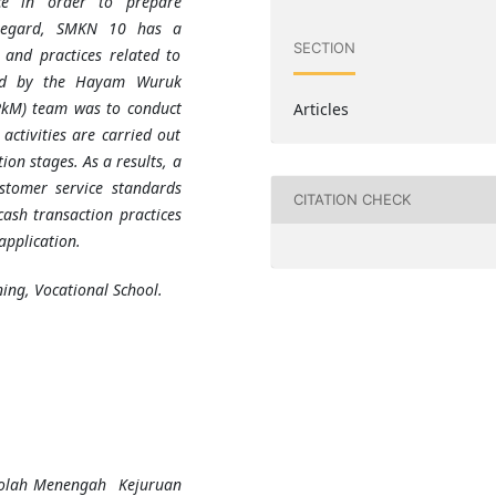
ice in order to prepare
 regard, SMKN 10 has a
SECTION
 and practices related to
ided by the Hayam Wuruk
PkM) team was to conduct
Articles
ctivities are carried out
on stages. As a results, a
stomer service standards
CITATION CHECK
cash transaction practices
application.
ing, Vocational School.
ekolah Menengah Kejuruan