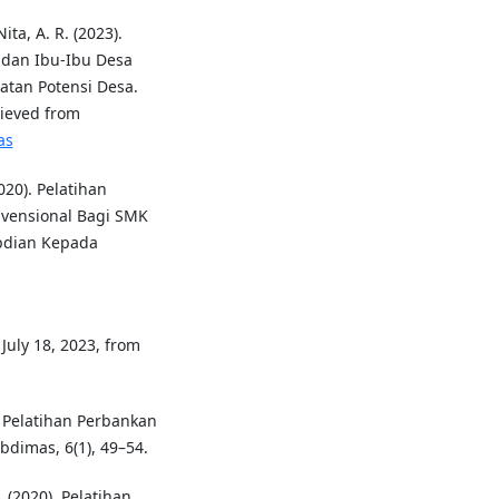
ita, A. R. (2023).
 dan Ibu-Ibu Desa
tan Potensi Desa.
rieved from
as
2020). Pelatihan
nvensional Bagi SMK
bdian Kepada
 July 18, 2023, from
). Pelatihan Perbankan
dimas, 6(1), 49–54.
. (2020). Pelatihan