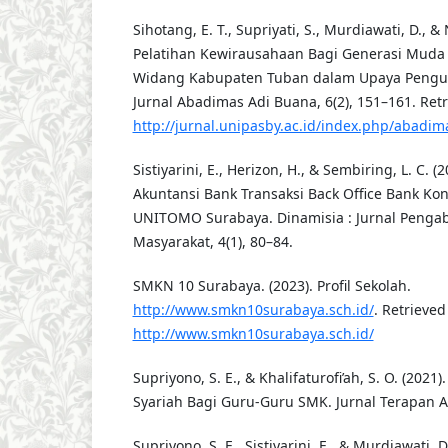
Sihotang, E. T., Supriyati, S., Murdiawati, D., & N
Pelatihan Kewirausahaan Bagi Generasi Muda
Widang Kabupaten Tuban dalam Upaya Pengua
Jurnal Abadimas Adi Buana, 6(2), 151–161. Ret
http://jurnal.unipasby.ac.id/index.php/abadim
Sistiyarini, E., Herizon, H., & Sembiring, L. C. (
Akuntansi Bank Transaksi Back Office Bank Ko
UNITOMO Surabaya. Dinamisia : Jurnal Penga
Masyarakat, 4(1), 80–84.
SMKN 10 Surabaya. (2023). Profil Sekolah.
http://www.smkn10surabaya.sch.id/
. Retrieved
http://www.smkn10surabaya.sch.id/
Supriyono, S. E., & Khalifaturofi’ah, S. O. (2021
Syariah Bagi Guru-Guru SMK. Jurnal Terapan Ab
Supriyono, S. E., Sistiyarini, E., & Murdiawati, D