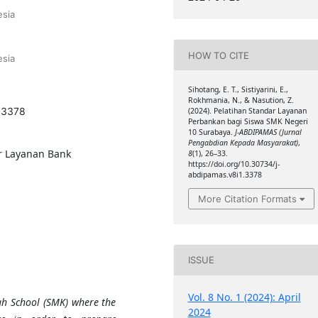
sia
HOW TO CITE
sia
Sihotang, E. T., Sistiyarini, E.,
Rokhmania, N., & Nasution, Z.
1.3378
(2024). Pelatihan Standar Layanan
Perbankan bagi Siswa SMK Negeri
10 Surabaya.
J-ABDIPAMAS (Jurnal
Pengabdian Kepada Masyarakat)
,
r Layanan Bank
8
(1), 26–33.
https://doi.org/10.30734/j-
abdipamas.v8i1.3378
More Citation Formats
ISSUE
Vol. 8 No. 1 (2024): April
gh School (SMK) where the
2024