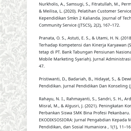
Nurkholis, A., Samsugi, S., Fitratullah, M., Perm
& Meilisa, L. (2020). Pelatihan Customer Servi
Kependidikan Smkn 2 Kalianda. Journal of Tech
Community Service (JTSCS), 2(2), 167–172.
Pranata, O. S., Astuti, E. S., & Utami, H. N. (20
Terhadap Kompetensi dan Kinerja Karyawan (
tetap di PT. Bank Tabungan Pensiunan Nasiona
Mobile Marketing Syariah). Jurnal Administrasi B
47.
Pristiwanti, D., Badariah, B., Hidayat, S., & Dewi
Pendidikan. Jurnal Pendidikan Dan Konseling (J
Rahayu, N. I., Rahmayanti, S., Sandri, S. H., Ard
Misral, M., & Algusri, J. (2021). Peningkatan
Perbankan Siswa SMK Bina Profesi Pekanbaru
EKODIKSOSIORA: Jurnal Pengabdian Kepada M
Pendidikan, dan Sosial Humaniora , 1(1), 11–16