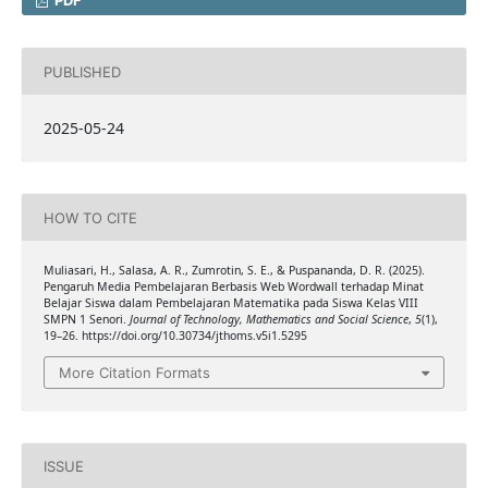
PDF
PUBLISHED
2025-05-24
HOW TO CITE
Muliasari, H., Salasa, A. R., Zumrotin, S. E., & Puspananda, D. R. (2025).
Pengaruh Media Pembelajaran Berbasis Web Wordwall terhadap Minat
Belajar Siswa dalam Pembelajaran Matematika pada Siswa Kelas VIII
SMPN 1 Senori.
Journal of Technology, Mathematics and Social Science
,
5
(1),
19–26. https://doi.org/10.30734/jthoms.v5i1.5295
More Citation Formats
ISSUE