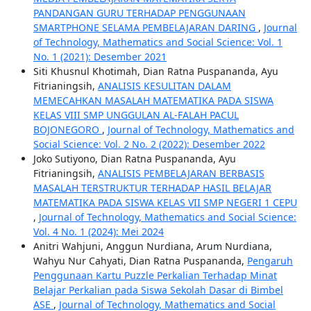
PANDANGAN GURU TERHADAP PENGGUNAAN
SMARTPHONE SELAMA PEMBELAJARAN DARING
,
Journal
of Technology, Mathematics and Social Science: Vol. 1
No. 1 (2021): Desember 2021
Siti Khusnul Khotimah, Dian Ratna Puspananda, Ayu
Fitrianingsih,
ANALISIS KESULITAN DALAM
MEMECAHKAN MASALAH MATEMATIKA PADA SISWA
KELAS VIII SMP UNGGULAN AL-FALAH PACUL
BOJONEGORO
,
Journal of Technology, Mathematics and
Social Science: Vol. 2 No. 2 (2022): Desember 2022
Joko Sutiyono, Dian Ratna Puspananda, Ayu
Fitrianingsih,
ANALISIS PEMBELAJARAN BERBASIS
MASALAH TERSTRUKTUR TERHADAP HASIL BELAJAR
MATEMATIKA PADA SISWA KELAS VII SMP NEGERI 1 CEPU
,
Journal of Technology, Mathematics and Social Science:
Vol. 4 No. 1 (2024): Mei 2024
Anitri Wahjuni, Anggun Nurdiana, Arum Nurdiana,
Wahyu Nur Cahyati, Dian Ratna Puspananda,
Pengaruh
Penggunaan Kartu Puzzle Perkalian Terhadap Minat
Belajar Perkalian pada Siswa Sekolah Dasar di Bimbel
ASE
,
Journal of Technology, Mathematics and Social