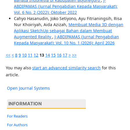
Bahasa Indonesia di Kabupaten Bojonegoro
,
J-
ABDIPAMAS (Jurnal Pengabdian Kepada Masyarakat):
Vol. 6 No. 2 (2022): Oktober 2022
Cahyo Hasanudin, Joko Setiyono, Ayu Fitrianingsih, Risa
Nur Khoiriyah, Aida Azizah,
Membuat Media 3D dengan
Aplikasi SketchUp sebagai Bahan dalam Membuat
Augmented Reality
,
J-ABDIPAMAS (Jurnal Pengabdian
Kepada Masyarakat): Vol. 10 No. 1 (2026): April 2026
<<
<
8
9
10
11
12
13
14
15
16
17
>
>>
You may also
start an advanced similarity search
for this
article.
Open Journal Systems
INFORMATION
For Readers
For Authors