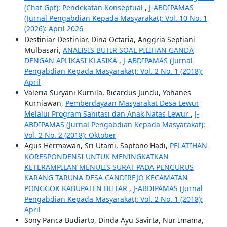
(Chat Gpt): Pendekatan Konseptual
,
J-ABDIPAMAS
(Jurnal Pengabdian Kepada Masyarakat): Vol. 10 No. 1
(2026): April 2026
Destiniar Destiniar, Dina Octaria, Anggria Septiani
Mulbasari,
ANALISIS BUTIR SOAL PILIHAN GANDA
DENGAN APLIKASI KLASIKA
,
J-ABDIPAMAS (Jurnal
Pengabdian Kepada Masyarakat): Vol. 2 No. 1 (2018):
April
Valeria Suryani Kurnila, Ricardus Jundu, Yohanes
Kurniawan,
Pemberdayaan Masyarakat Desa Lewur
Melalui Program Sanitasi dan Anak Natas Lewur
,
J-
ABDIPAMAS (Jurnal Pengabdian Kepada Masyarakat):
Vol. 2 No. 2 (2018): Oktober
Agus Hermawan, Sri Utami, Saptono Hadi,
PELATIHAN
KORESPONDENSI UNTUK MENINGKATKAN
KETERAMPILAN MENULIS SURAT PADA PENGURUS
KARANG TARUNA DESA CANDIREJO KECAMATAN
PONGGOK KABUPATEN BLITAR
,
J-ABDIPAMAS (Jurnal
Pengabdian Kepada Masyarakat): Vol. 2 No. 1 (2018):
April
Sony Panca Budiarto, Dinda Ayu Savirta, Nur Imama,