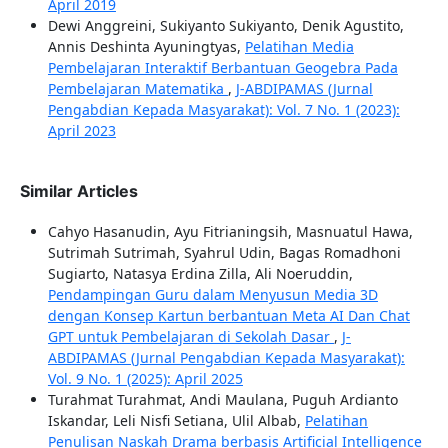
April 2019
Dewi Anggreini, Sukiyanto Sukiyanto, Denik Agustito,
Annis Deshinta Ayuningtyas,
Pelatihan Media
Pembelajaran Interaktif Berbantuan Geogebra Pada
Pembelajaran Matematika
,
J-ABDIPAMAS (Jurnal
Pengabdian Kepada Masyarakat): Vol. 7 No. 1 (2023):
April 2023
Similar Articles
Cahyo Hasanudin, Ayu Fitrianingsih, Masnuatul Hawa,
Sutrimah Sutrimah, Syahrul Udin, Bagas Romadhoni
Sugiarto, Natasya Erdina Zilla, Ali Noeruddin,
Pendampingan Guru dalam Menyusun Media 3D
dengan Konsep Kartun berbantuan Meta AI Dan Chat
GPT untuk Pembelajaran di Sekolah Dasar
,
J-
ABDIPAMAS (Jurnal Pengabdian Kepada Masyarakat):
Vol. 9 No. 1 (2025): April 2025
Turahmat Turahmat, Andi Maulana, Puguh Ardianto
Iskandar, Leli Nisfi Setiana, Ulil Albab,
Pelatihan
Penulisan Naskah Drama berbasis Artificial Intelligence