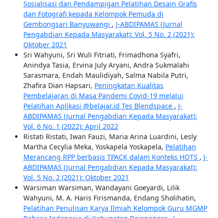
Sosialisasi dan Pendampigan Pelatihan Desain Grafis
dan Fotografi kepada Kelompok Pemuda di
Gembongsari Banyuwangi
,
J-ABDIPAMAS (Jurnal
Pengabdian Kepada Masyarakat): Vol. 5 No. 2 (2021):
Oktober 2021
Sri Wahyuni, Sri Wuli Fitriati, Frimadhona Syafri,
Anindya Tasia, Ervina July Aryani, Andra Sukmalahi
Sarasmara, Endah Maulidiyah, Salma Nabila Putri,
Zhafira Dian Hapsari,
Peningkatan Kualitas
Pembelajaran di Masa Pandemi Covid-19 melalui
Pelatihan Aplikasi @belajar.id Tes Blendspace
,
J-
ABDIPAMAS (Jurnal Pengabdian Kepada Masyarakat):
Vol. 6 No. 1 (2022): April 2022
Ristati Ristati, Iwan Fauzi, Maria Arina Luardini, Lesly
Martha Cecylia Meka, Yoskapela Yoskapela,
Pelatihan
Merancang RPP berbasis TPACK dalam Konteks HOTS
,
J-
ABDIPAMAS (Jurnal Pengabdian Kepada Masyarakat):
Vol. 5 No. 2 (2021): Oktober 2021
Warsiman Warsiman, Wandayani Goeyardi, Lilik
Wahyuni, M. A. Haris Firismanda, Endang Sholihatin,
Pelatihan Penulisan Karya Ilmiah Kelompok Guru MGMP