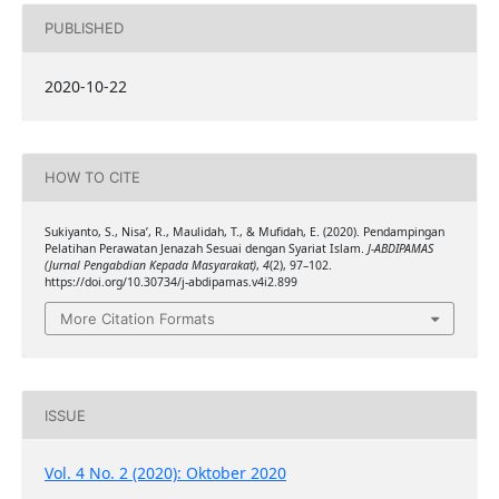
PUBLISHED
2020-10-22
HOW TO CITE
Sukiyanto, S., Nisa’, R., Maulidah, T., & Mufidah, E. (2020). Pendampingan
Pelatihan Perawatan Jenazah Sesuai dengan Syariat Islam.
J-ABDIPAMAS
(Jurnal Pengabdian Kepada Masyarakat)
,
4
(2), 97–102.
https://doi.org/10.30734/j-abdipamas.v4i2.899
More Citation Formats
ISSUE
Vol. 4 No. 2 (2020): Oktober 2020