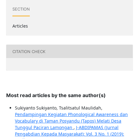
SECTION
Articles
CITATION CHECK
Most read articles by the same author(s)
Sukiyanto Sukiyanto, Tsalitsatul Maulidah,
Pendampingan Kegiatan Phonological Awareness dan
Vocabulary di Taman Posyandu (Tapos) Melati Desa
Tunggul Paciran Lamongan
,
J-ABDIPAMAS (Jurnal
Pengabdian Kepada Masyarakat): Vol. 3 No. 1 (2019):