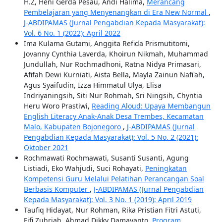
H.Z, Heni Gerda Pesau, Andi Halima,
Merancang
Pembelajaran yang Menyenangkan di Era New Normal
,
J-ABDIPAMAS (Jurnal Pengabdian Kepada Masyarakat):
Vol. 6 No. 1 (2022): April 2022
Ima Kulama Gutami, Anggita Refida Prismutitomi,
Jovanny Cynthia Laverda, Khoirun Nikmah, Muhammad
Jundullah, Nur Rochmadhoni, Ratna Nidya Primasari,
Afifah Dewi Kurniati, Aista Bella, Mayla Zainun Nafi'ah,
Agus Syaifudin, Izza Himmatul Ulya, Elisa
Indriyaningsih, Siti Nur Rohmah, Sri Ningsih, Chyntia
Heru Woro Prastiwi,
Reading Aloud: Upaya Membangun
English Literacy Anak-Anak Desa Trembes, Kecamatan
Malo, Kabupaten Bojonegoro
,
J-ABDIPAMAS (Jurnal
Pengabdian Kepada Masyarakat): Vol. 5 No. 2 (2021):
Oktober 2021
Rochmawati Rochmawati, Susanti Susanti, Agung
Listiadi, Eko Wahjudi, Suci Rohayati,
Peningkatan
Kompetensi Guru Melalui Pelatihan Perancangan Soal
Berbasis Komputer
,
J-ABDIPAMAS (Jurnal Pengabdian
Kepada Masyarakat): Vol. 3 No. 1 (2019): April 2019
Taufiq Hidayat, Nur Rohman, Rika Pristian Fitri Astuti,
Fifi Zuhriah, Ahmad Dikky Damayanto,
Program