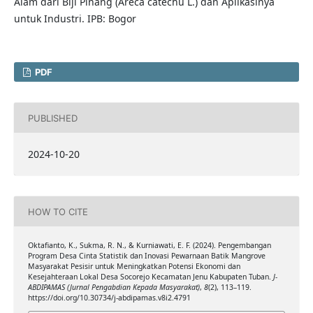
Alam dari Biji Pinang (Areca catechu L.) dan Aplikasinya
untuk Industri. IPB: Bogor
PDF
PUBLISHED
2024-10-20
HOW TO CITE
Oktafianto, K., Sukma, R. N., & Kurniawati, E. F. (2024). Pengembangan
Program Desa Cinta Statistik dan Inovasi Pewarnaan Batik Mangrove
Masyarakat Pesisir untuk Meningkatkan Potensi Ekonomi dan
Kesejahteraan Lokal Desa Socorejo Kecamatan Jenu Kabupaten Tuban.
J-
ABDIPAMAS (Jurnal Pengabdian Kepada Masyarakat)
,
8
(2), 113–119.
https://doi.org/10.30734/j-abdipamas.v8i2.4791