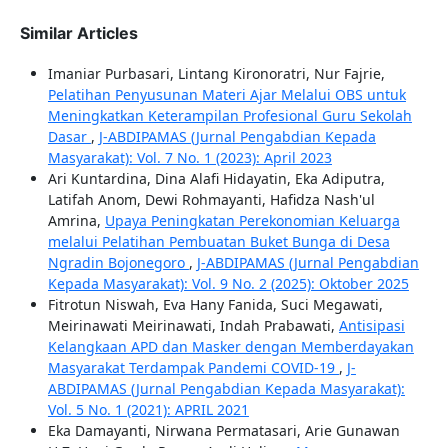
Similar Articles
Imaniar Purbasari, Lintang Kironoratri, Nur Fajrie,
Pelatihan Penyusunan Materi Ajar Melalui OBS untuk
Meningkatkan Keterampilan Profesional Guru Sekolah
Dasar
,
J-ABDIPAMAS (Jurnal Pengabdian Kepada
Masyarakat): Vol. 7 No. 1 (2023): April 2023
Ari Kuntardina, Dina Alafi Hidayatin, Eka Adiputra,
Latifah Anom, Dewi Rohmayanti, Hafidza Nash'ul
Amrina,
Upaya Peningkatan Perekonomian Keluarga
melalui Pelatihan Pembuatan Buket Bunga di Desa
Ngradin Bojonegoro
,
J-ABDIPAMAS (Jurnal Pengabdian
Kepada Masyarakat): Vol. 9 No. 2 (2025): Oktober 2025
Fitrotun Niswah, Eva Hany Fanida, Suci Megawati,
Meirinawati Meirinawati, Indah Prabawati,
Antisipasi
Kelangkaan APD dan Masker dengan Memberdayakan
Masyarakat Terdampak Pandemi COVID-19
,
J-
ABDIPAMAS (Jurnal Pengabdian Kepada Masyarakat):
Vol. 5 No. 1 (2021): APRIL 2021
Eka Damayanti, Nirwana Permatasari, Arie Gunawan