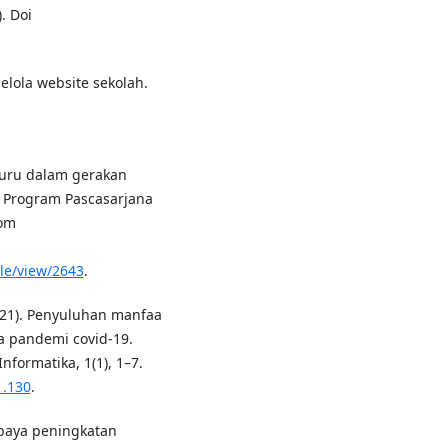
. Doi
elola website sekolah.
 guru dalam gerakan
al Program Pascasarjana
rom
le/view/2643
.
2021). Penyuluhan manfaa
 pandemi covid-19.
formatika, 1(1), 1–7.
1.130
.
upaya peningkatan