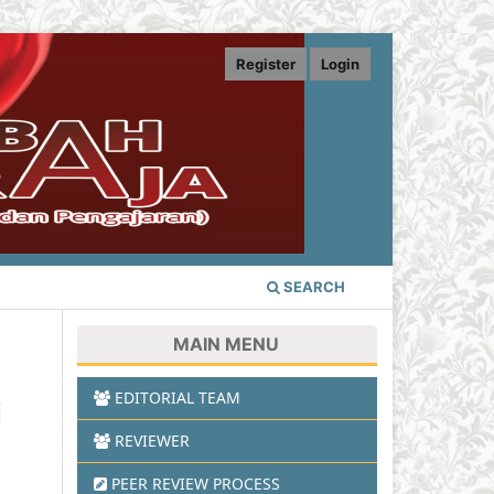
Register
Login
SEARCH
MAIN MENU
EDITORIAL TEAM
i
REVIEWER
PEER REVIEW PROCESS