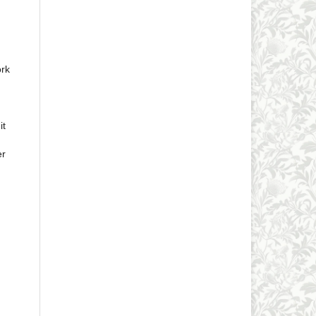
ork
it
er