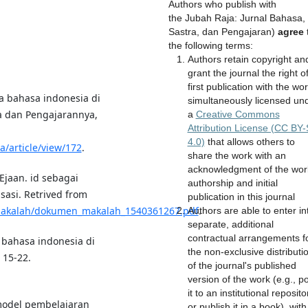
Authors who publish with
the Jubah Raja: Jurnal Bahasa,
Sastra, dan Pengajaran)
agree
the following terms:
Authors retain copyright an
grant the journal the right o
first publication with the wo
ya bahasa indonesia di
simultaneously licensed un
ra dan Pengajarannya,
a
Creative Commons
Attribution License (CC BY
4.0)
that allows others to
ea/article/view/172
.
share the work with an
acknowledgment of the wor
 Ejaan. id sebagai
authorship and initial
sasi. Retrived from
publication in this journal
n_makalah/dokumen_makalah_1540361267.pdf
.
Authors are able to enter in
separate, additional
contractual arrangements f
 bahasa indonesia di
the non-exclusive distributi
 15-22.
of the journal's published
version of the work (e.g., p
it to an institutional reposito
 model pembelajaran
or publish it in a book), with