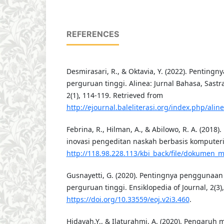
REFERENCES
Desmirasari, R., & Oktavia, Y. (2022). Pentingn
perguruan tinggi. Alinea: Jurnal Bahasa, Sast
2(1), 114-119. Retrieved from
http://ejournal.baleliterasi.org/index.php/alin
Febrina, R., Hilman, A., & Abilowo, R. A. (2018).
inovasi pengeditan naskah berbasis komputeri
http://118.98.228.113/kbi_back/file/dokume
Gusnayetti, G. (2020). Pentingnya penggunaan
perguruan tinggi. Ensiklopedia of Journal, 2(3),
https://doi.org/10.33559/eoj.v2i3.460
.
Hidayah.Y., & Ilaturahmi, A. (2020). Pengaruh