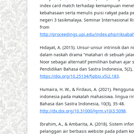
index card match terhadap kemampuan menel
kebahasaan serta menulis puisi rakyat pada pes
negeri 3 tasikmalaya. Seminar Internasional R
from
http://proceedings.upi.edu/index.php/riksabah
Hidayat, A. (2015). Unsur-unsur intrinsik dan nil
dalam naskah drama “matahari di sebuah jalan k
Noor sebagai alternatif pemilihan bahan ajar s
Pendidikan Bahasa dan Sastra Indonesia, 5(2), 
https://doi.org/10.25134/fjpbsi.v5i2.183
.
Humaira, H. W., & Firdaus, A. (2021). Penggun
indonesia pada makalah mahasiswa. lingua rim
Bahasa dan Sastra Indonesia, 10(3), 35-48.
http://dx.doi.org/10.31000/lgrm.v10i3.5098
.
Ibrahim, A., & Ambarita, A. (2018). Sistem in
pelanggan air berbasis website pada pdam kota