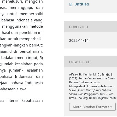
 menelusuri, mengolah
Untitled
sis, menanggapi, dan
nya untuk memperbaiki
 bahasa indonesia yang
ini menggunakan metode
PUBLISHED
hasil dari penelitian ini
akan untuk memperbaiki
2022-11-14
angkah-langkah berikut:
jaan.id di pencaharian,
s kedalam menu input, 5)
HOW TO CITE
ar,Jumlah kesalahan pada
nya jumlahk esalahan
Alfajry, B., Kurnia, M. D., & Jaja, J.
bahasa Indonesia. dan
(2022). Pemanfaatan Website Ejaan
 ejaan bahasa Indonesia
Bahasa Indonesia untuk
Memperbaiki Literasi Kebahasaan
bahasaan siswa.
Siswa.
Jubah Raja : Jurnal Bahasa,
Sastra, Dan Pengajaran
,
1
(2), 73–81.
https://doi.org/10.30734/jr.v1i2.2878
a, literasi kebahasaan
More Citation Formats