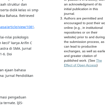
aah struktur dan
an acknowledgment of its
initial publication in this
erta didik kelas vii smp
journal.
iksa Bahasa. Retrieved
Authors are permitted and
encouraged to post their w
asa/article/view/1081
.
online (e.g., in institutional
repositories or on their
ai-nilai psikologis
website) prior to and during
the submission process, as 
ecil” karya Arifin C
can lead to productive
astra di SMA. Jurnal
exchanges, as well as earli
1-6. Doi
and greater citation of
published work. (See
The
Effect of Open Access
)
aan ejaan bahasa
a: Jurnal Pendidikan
formasi pengaduan
 ternate. IJIS-