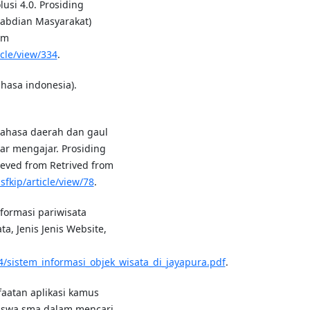
lusi 4.0. Prosiding
abdian Masyarakat)
om
cle/view/334
.
ahasa indonesia).
h bahasa daerah dan gaul
ar mengajar. Prosiding
ieved from Retrived from
fkip/article/view/78
.
informasi pariwisata
ta, Jenis Jenis Website,
sistem_informasi_objek_wisata_di_jayapura.pdf
.
faatan aplikasi kamus
iswa sma dalam mencari