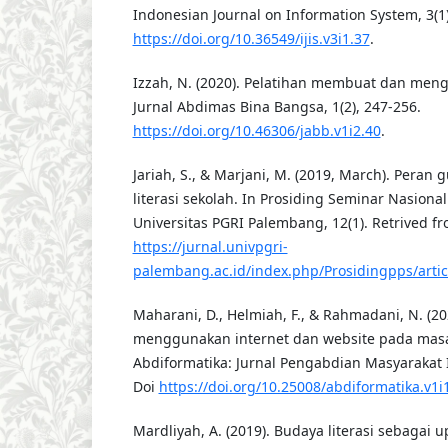
Indonesian Journal on Information System, 3(1)
https://doi.org/10.36549/ijis.v3i1.37
.
Izzah, N. (2020). Pelatihan membuat dan meng
Jurnal Abdimas Bina Bangsa, 1(2), 247-256.
https://doi.org/10.46306/jabb.v1i2.40
.
Jariah, S., & Marjani, M. (2019, March). Peran
literasi sekolah. In Prosiding Seminar Nasion
Universitas PGRI Palembang, 12(1). Retrived f
https://jurnal.univpgri-
palembang.ac.id/index.php/Prosidingpps/artic
Maharani, D., Helmiah, F., & Rahmadani, N. (
menggunakan internet dan website pada masa
Abdiformatika: Jurnal Pengabdian Masyarakat In
Doi
https://doi.org/10.25008/abdiformatika.v1i
Mardliyah, A. (2019). Budaya literasi sebagai 