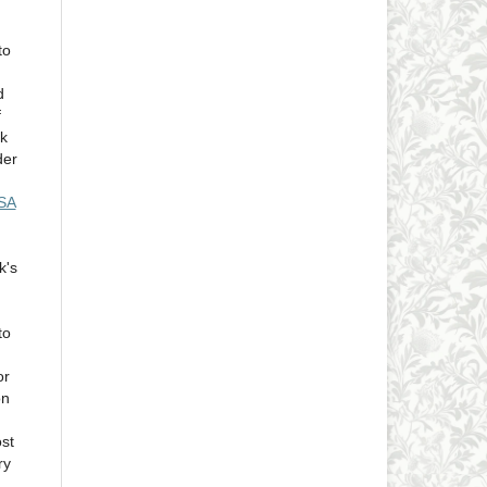
to
d
f
rk
der
-SA
k's
to
or
on
ost
ry