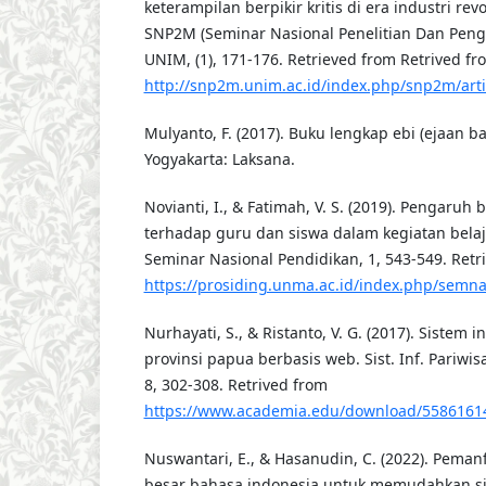
keterampilan berpikir kritis di era industri revo
SNP2M (Seminar Nasional Penelitian Dan Peng
UNIM, (1), 171-176. Retrieved from Retrived fr
http://snp2m.unim.ac.id/index.php/snp2m/arti
Mulyanto, F. (2017). Buku lengkap ebi (ejaan b
Yogyakarta: Laksana.
Novianti, I., & Fatimah, V. S. (2019). Pengaru
terhadap guru dan siswa dalam kegiatan belaj
Seminar Nasional Pendidikan, 1, 543-549. Retr
https://prosiding.unma.ac.id/index.php/semnas
Nurhayati, S., & Ristanto, V. G. (2017). Sistem 
provinsi papua berbasis web. Sist. Inf. Pariwisa
8, 302-308. Retrived from
https://www.academia.edu/download/55861614/
Nuswantari, E., & Hasanudin, C. (2022). Peman
besar bahasa indonesia untuk memudahkan s