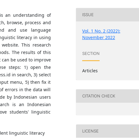
 is an understanding of
ISSUE
rch, browse, process and
pond and use language
Vol. 1 No. 2 (2022):
November 2022
nguistic literacy in using
 website. This research
ods. The results of this
SECTION
t can be used to improve
hese steps: 1) open the
Articles
s.id in search, 3) select
nput menu, 5) then fix it
f errors in the data will
CITATION CHECK
ade by Indonesian users
earch is an Indonesian
ve students' linguistic
LICENSE
nt linguistic literacy