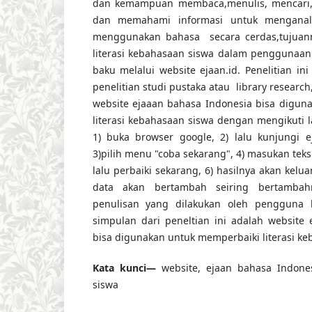
dan kemampuan membaca,menulis, mencari,
dan memahami informasi untuk menganali
menggunakan bahasa secara cerdas,tujuan
literasi kebahasaan siswa dalam penggunaan
baku melalui website ejaan.id. Penelitian 
penelitian studi pustaka atau library research, 
website ejaaan bahasa Indonesia bisa digun
literasi kebahasaan siswa dengan mengikuti l
1) buka browser google, 2) lalu kunjungi e
3)pilih menu "coba sekarang", 4) masukan tek
lalu perbaiki sekarang, 6) hasilnya akan kelu
data akan bertambah seiring bertambah
penulisan yang dilakukan oleh pengguna 
simpulan dari peneltian ini adalah website
bisa digunakan untuk memperbaiki literasi ke
Kata kunci—
website, ejaan bahasa Indonesi
siswa