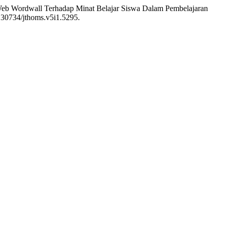
s Web Wordwall Terhadap Minat Belajar Siswa Dalam Pembelajaran
0.30734/jthoms.v5i1.5295.