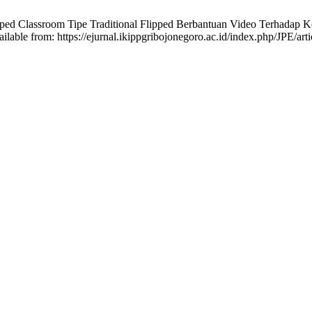
pped Classroom Tipe Traditional Flipped Berbantuan Video Terhadap 
ailable from: https://ejurnal.ikippgribojonegoro.ac.id/index.php/JPE/art