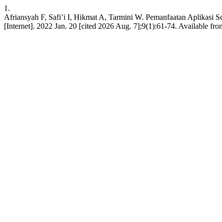
1.
Afriansyah F, Safi’i I, Hikmat A, Tarmini W. Pemanfaatan Aplikasi 
[Internet]. 2022 Jan. 20 [cited 2026 Aug. 7];9(1):61-74. Available fro