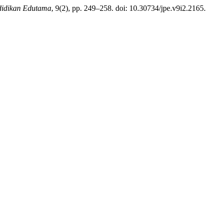
didikan Edutama
, 9(2), pp. 249–258. doi: 10.30734/jpe.v9i2.2165.