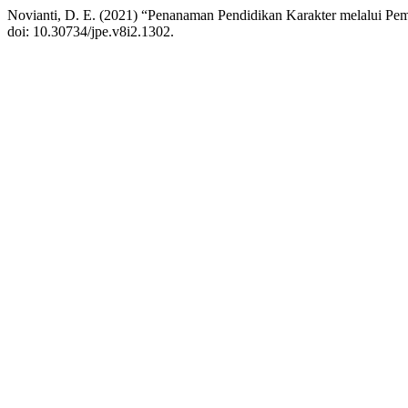
Novianti, D. E. (2021) “Penanaman Pendidikan Karakter melalui P
doi: 10.30734/jpe.v8i2.1302.