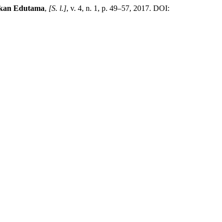
ikan Edutama
,
[S. l.]
, v. 4, n. 1, p. 49–57, 2017. DOI: