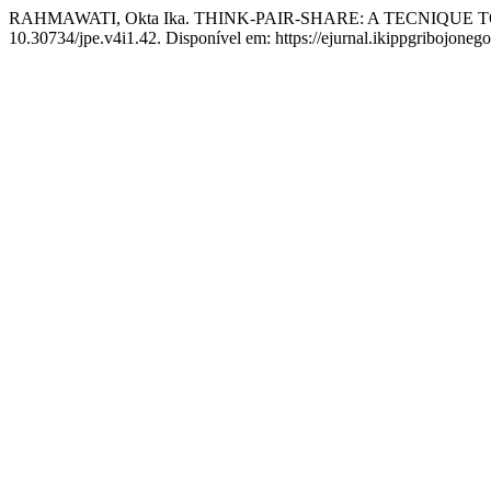
RAHMAWATI, Okta Ika. THINK-PAIR-SHARE: A TECNIQU
10.30734/jpe.v4i1.42. Disponível em: https://ejurnal.ikippgribojoneg