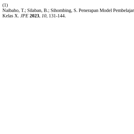
(1)
Naibaho, T.; Silaban, B.; Sihombing, S. Penerapan Model Pembela
Kelas X.
JPE
2023
,
10
, 131-144.