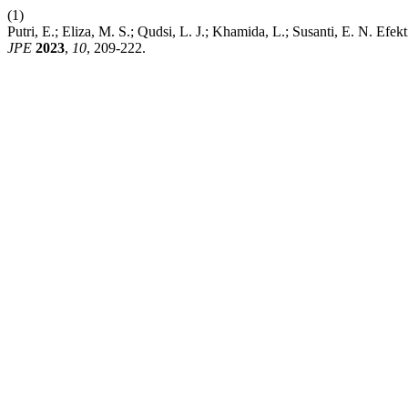
(1)
Putri, E.; Eliza, M. S.; Qudsi, L. J.; Khamida, L.; Susanti, E. N. Ef
JPE
2023
,
10
, 209-222.