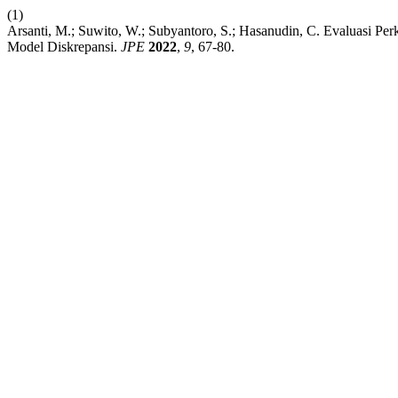
(1)
Arsanti, M.; Suwito, W.; Subyantoro, S.; Hasanudin, C. Evaluasi Pe
Model Diskrepansi.
JPE
2022
,
9
, 67-80.