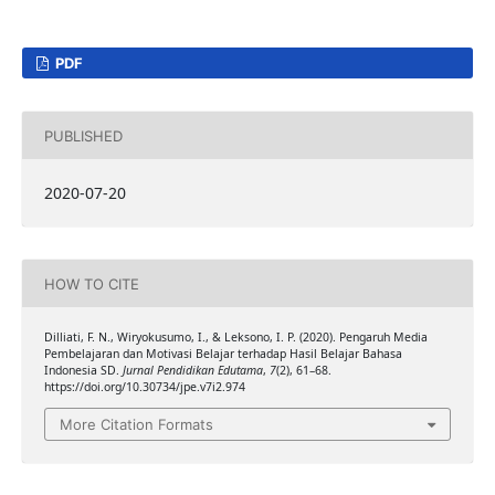
PDF
PUBLISHED
2020-07-20
HOW TO CITE
Dilliati, F. N., Wiryokusumo, I., & Leksono, I. P. (2020). Pengaruh Media
Pembelajaran dan Motivasi Belajar terhadap Hasil Belajar Bahasa
Indonesia SD.
Jurnal Pendidikan Edutama
,
7
(2), 61–68.
https://doi.org/10.30734/jpe.v7i2.974
More Citation Formats