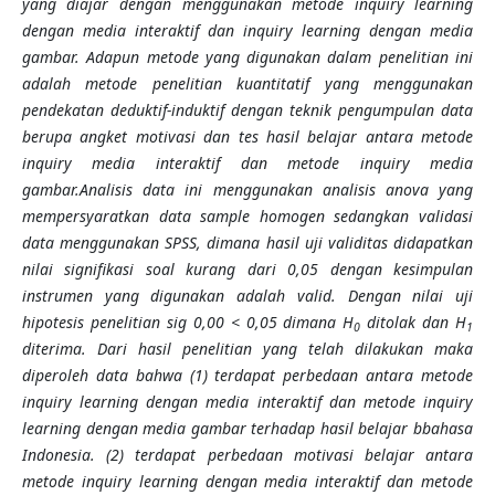
yang diajar dengan menggunakan metode inquiry learning
dengan media interaktif dan inquiry learning dengan media
gambar.
Adapun
metode
yang digunakan
dalam penelitian ini
adalah metode penelitian kuantitatif yang menggunakan
pendekatan deduktif-induktif dengan teknik pengumpulan data
berupa angket motivasi dan tes hasil belajar antara metode
inquiry media interaktif dan metode inquiry media
gambar.Analisis data ini menggunakan analisis anova yang
mempersyaratkan data sample homogen sedangkan validasi
data menggunakan SPSS, dimana hasil uji validitas didapatkan
nilai signifikasi soal kurang dari 0,05 dengan kesimpulan
instrumen yang digunakan adalah valid. Dengan nilai uji
hipotesis penelitian sig 0,00 < 0,05 dimana H
ditolak dan H
0
1
diterima.
Dari hasil penelitian yang telah dilakukan maka
diperoleh data bahwa (1) terdapat
perbedaan antara metode
inquiry learning dengan media interaktif dan metode inquiry
learning dengan media gambar terhadap hasil belajar
b
bahasa
Indonesia
. (2) terdapa
t perbedaan motivasi belajar antara
metode inquiry learning dengan media interaktif dan metode