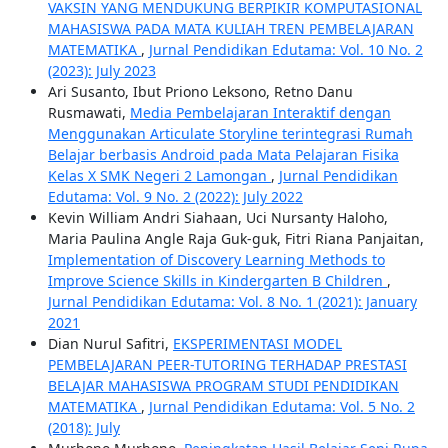
VAKSIN YANG MENDUKUNG BERPIKIR KOMPUTASIONAL
MAHASISWA PADA MATA KULIAH TREN PEMBELAJARAN
MATEMATIKA
,
Jurnal Pendidikan Edutama: Vol. 10 No. 2
(2023): July 2023
Ari Susanto, Ibut Priono Leksono, Retno Danu
Rusmawati,
Media Pembelajaran Interaktif dengan
Menggunakan Articulate Storyline terintegrasi Rumah
Belajar berbasis Android pada Mata Pelajaran Fisika
Kelas X SMK Negeri 2 Lamongan
,
Jurnal Pendidikan
Edutama: Vol. 9 No. 2 (2022): July 2022
Kevin William Andri Siahaan, Uci Nursanty Haloho,
Maria Paulina Angle Raja Guk-guk, Fitri Riana Panjaitan,
Implementation of Discovery Learning Methods to
Improve Science Skills in Kindergarten B Children
,
Jurnal Pendidikan Edutama: Vol. 8 No. 1 (2021): January
2021
Dian Nurul Safitri,
EKSPERIMENTASI MODEL
PEMBELAJARAN PEER-TUTORING TERHADAP PRESTASI
BELAJAR MAHASISWA PROGRAM STUDI PENDIDIKAN
MATEMATIKA
,
Jurnal Pendidikan Edutama: Vol. 5 No. 2
(2018): July