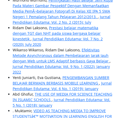
Murhono Murhono,
Peningkatan Hasil Belajar Seni Rupa
Pada Materi Gambar Pespektif Dengan Memanfaatkan
Media PemÂ¬belajaran Fotografi Di Kelas XII IPA 5 SMA
Negeri 1 Pemalang Tahun Pelajaran 2012/2013.
,
Jurnal
Pendidikan Edutama: Vol. 2 No. 2 (2015): July
Ridam Dwi Laksono,
Prestasi belajar matematika
dengan TGT dan NHT pada siswa bergaya belajar
kinestetik
,
Jurnal Pendidikan Edutama: Vol. 7 No. 2
(2020): July 2020
Wikanso Wikanso, Ridam Dwi Laksono,
Efektivitas
Metode Asynchronous dalam Pembelajaran Jarak Jauh
dengan Web untuk LMS Adaptif berbasis Gaya Belajar
,
Jurnal Pendidikan Edutama: Vol. 9 No. 1 (2022): January
2022
Yenti Juniarti, Eva Gustiana,
PENGEMBANGAN SUMBER
BELAJAR BERMAIN BERBASIS MOBILE LEARNING
,
Jurnal
Pendidikan Edutama: Vol. 6 No. 1 (2019): January
Abd Ghofur,
THE USE OF MEDIA FOR SCIENCE TEACHING
IN ISLAMIC SCHOOLS
,
Jurnal Pendidikan Edutama: Vol.
5 No. 1 (2018): January
. Muktamir,
VIDEO AS TEACHING MEDIA TO IMPROVE
STUDENTSâ€™ MOTIVATION IN LEARNING ENGLISH FOR