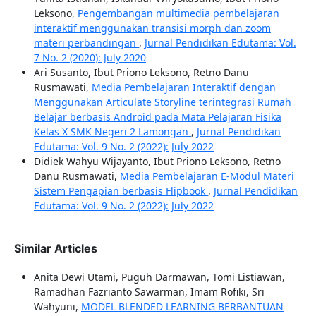
Leksono,
Pengembangan multimedia pembelajaran
interaktif menggunakan transisi morph dan zoom
materi perbandingan
,
Jurnal Pendidikan Edutama: Vol.
7 No. 2 (2020): July 2020
Ari Susanto, Ibut Priono Leksono, Retno Danu
Rusmawati,
Media Pembelajaran Interaktif dengan
Menggunakan Articulate Storyline terintegrasi Rumah
Belajar berbasis Android pada Mata Pelajaran Fisika
Kelas X SMK Negeri 2 Lamongan
,
Jurnal Pendidikan
Edutama: Vol. 9 No. 2 (2022): July 2022
Didiek Wahyu Wijayanto, Ibut Priono Leksono, Retno
Danu Rusmawati,
Media Pembelajaran E-Modul Materi
Sistem Pengapian berbasis Flipbook
,
Jurnal Pendidikan
Edutama: Vol. 9 No. 2 (2022): July 2022
Similar Articles
Anita Dewi Utami, Puguh Darmawan, Tomi Listiawan,
Ramadhan Fazrianto Sawarman, Imam Rofiki, Sri
Wahyuni,
MODEL BLENDED LEARNING BERBANTUAN