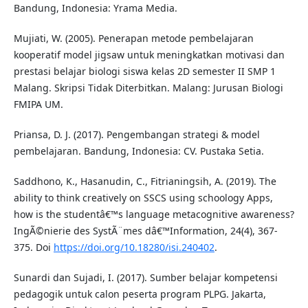
Bandung, Indonesia: Yrama Media.
Mujiati, W. (2005). Penerapan metode pembelajaran
kooperatif model jigsaw untuk meningkatkan motivasi dan
prestasi belajar biologi siswa kelas 2D semester II SMP 1
Malang. Skripsi Tidak Diterbitkan. Malang: Jurusan Biologi
FMIPA UM.
Priansa, D. J. (2017). Pengembangan strategi & model
pembelajaran. Bandung, Indonesia: CV. Pustaka Setia.
Saddhono, K., Hasanudin, C., Fitrianingsih, A. (2019). The
ability to think creatively on SSCS using schoology Apps,
how is the studentâ€™s language metacognitive awareness?
IngÃ©nierie des SystÃ¨mes dâ€™Information, 24(4), 367-
375. Doi
https://doi.org/10.18280/isi.240402
.
Sunardi dan Sujadi, I. (2017). Sumber belajar kompetensi
pedagogik untuk calon peserta program PLPG. Jakarta,