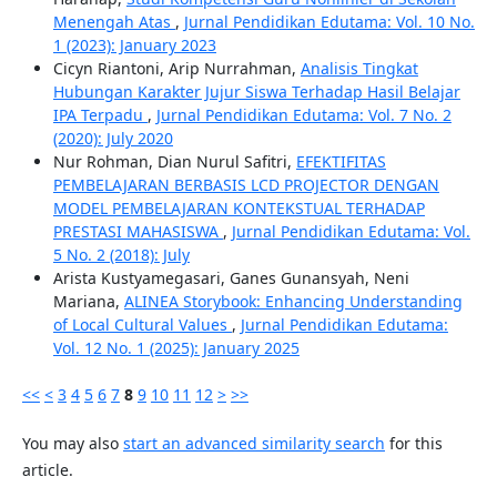
Menengah Atas
,
Jurnal Pendidikan Edutama: Vol. 10 No.
1 (2023): January 2023
Cicyn Riantoni, Arip Nurrahman,
Analisis Tingkat
Hubungan Karakter Jujur Siswa Terhadap Hasil Belajar
IPA Terpadu
,
Jurnal Pendidikan Edutama: Vol. 7 No. 2
(2020): July 2020
Nur Rohman, Dian Nurul Safitri,
EFEKTIFITAS
PEMBELAJARAN BERBASIS LCD PROJECTOR DENGAN
MODEL PEMBELAJARAN KONTEKSTUAL TERHADAP
PRESTASI MAHASISWA
,
Jurnal Pendidikan Edutama: Vol.
5 No. 2 (2018): July
Arista Kustyamegasari, Ganes Gunansyah, Neni
Mariana,
ALINEA Storybook: Enhancing Understanding
of Local Cultural Values
,
Jurnal Pendidikan Edutama:
Vol. 12 No. 1 (2025): January 2025
<<
<
3
4
5
6
7
8
9
10
11
12
>
>>
You may also
start an advanced similarity search
for this
article.