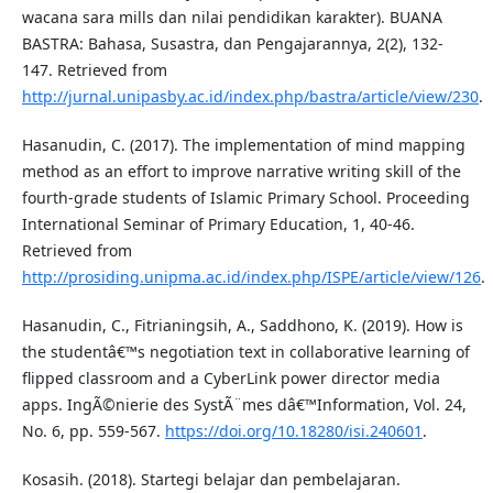
wacana sara mills dan nilai pendidikan karakter). BUANA
BASTRA: Bahasa, Susastra, dan Pengajarannya, 2(2), 132-
147. Retrieved from
http://jurnal.unipasby.ac.id/index.php/bastra/article/view/230
.
Hasanudin, C. (2017). The implementation of mind mapping
method as an effort to improve narrative writing skill of the
fourth-grade students of Islamic Primary School. Proceeding
International Seminar of Primary Education, 1, 40-46.
Retrieved from
http://prosiding.unipma.ac.id/index.php/ISPE/article/view/126
.
Hasanudin, C., Fitrianingsih, A., Saddhono, K. (2019). How is
the studentâ€™s negotiation text in collaborative learning of
flipped classroom and a CyberLink power director media
apps. IngÃ©nierie des SystÃ¨mes dâ€™Information, Vol. 24,
No. 6, pp. 559-567.
https://doi.org/10.18280/isi.240601
.
Kosasih. (2018). Startegi belajar dan pembelajaran.