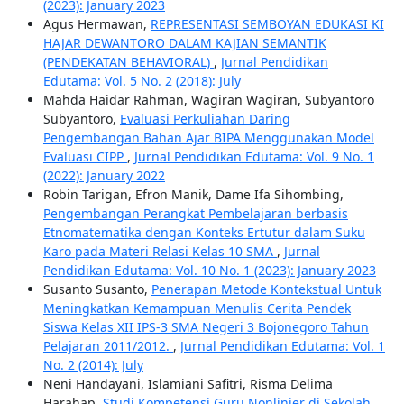
(2023): January 2023
Agus Hermawan,
REPRESENTASI SEMBOYAN EDUKASI KI
HAJAR DEWANTORO DALAM KAJIAN SEMANTIK
(PENDEKATAN BEHAVIORAL)
,
Jurnal Pendidikan
Edutama: Vol. 5 No. 2 (2018): July
Mahda Haidar Rahman, Wagiran Wagiran, Subyantoro
Subyantoro,
Evaluasi Perkuliahan Daring
Pengembangan Bahan Ajar BIPA Menggunakan Model
Evaluasi CIPP
,
Jurnal Pendidikan Edutama: Vol. 9 No. 1
(2022): January 2022
Robin Tarigan, Efron Manik, Dame Ifa Sihombing,
Pengembangan Perangkat Pembelajaran berbasis
Etnomatematika dengan Konteks Ertutur dalam Suku
Karo pada Materi Relasi Kelas 10 SMA
,
Jurnal
Pendidikan Edutama: Vol. 10 No. 1 (2023): January 2023
Susanto Susanto,
Penerapan Metode Kontekstual Untuk
Meningkatkan Kemampuan Menulis Cerita Pendek
Siswa Kelas XII IPS-3 SMA Negeri 3 Bojonegoro Tahun
Pelajaran 2011/2012.
,
Jurnal Pendidikan Edutama: Vol. 1
No. 2 (2014): July
Neni Handayani, Islamiani Safitri, Risma Delima
Harahap,
Studi Kompetensi Guru Nonlinier di Sekolah