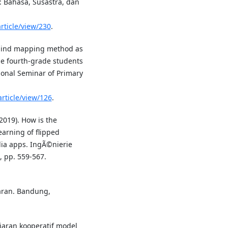
: Bahasa, Susastra, dan
rticle/view/230
.
 mind mapping method as
the fourth-grade students
ional Seminar of Primary
rticle/view/126
.
2019). How is the
earning of flipped
ia apps. IngÃ©nierie
, pp. 559-567.
jaran. Bandung,
jaran kooperatif model