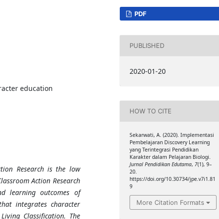
PDF
PUBLISHED
2020-01-20
racter education
HOW TO CITE
Sekarwati, A. (2020). Implementasi
Pembelajaran Discovery Learning
yang Terintegrasi Pendidikan
Karakter dalam Pelajaran Biologi.
Jurnal Pendidikan Edutama
,
7
(1), 9–
tion Research is the low
20.
https://doi.org/10.30734/jpe.v7i1.81
Classroom Action Research
9
nd learning outcomes of
More Citation Formats
hat integrates character
Living Classification. The