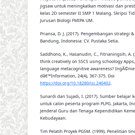
jigsaw untuk meningkatkan motivasi dan presta
kelas 2D semester II SMP 1 Malang. Skripsi Tid
Jurusan Biologi FMIPA UM.
Priansa, D. J. (2017). Pengembangan strategi 
Bandung, Indonesia: CV. Pustaka Setia.
Saddhono, K., Hasanudin, C., Fitrianingsih, A. (2
think creatively on SSCS using schoology Apps
language metacognitive awareness? IngÃ©nie
dâ€™Information, 24(4), 367-375. Doi
https://doi.org/10.18280/isi.240402
.
Sunardi dan Sujadi, I. (2017). Sumber belajar
untuk calon peserta program PLPG. Jakarta, Ind
Jenderal Guru dan Tenaga Kependidikan Keme
Kebudayaan.
Tim Pelatih Proyek PGSM. (1999). Penelitian ti