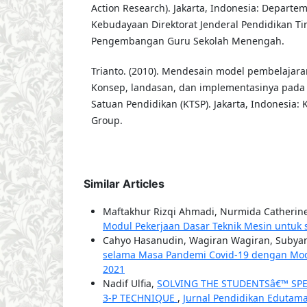
Action Research). Jakarta, Indonesia: Depart
Kebudayaan Direktorat Jenderal Pendidikan Ti
Pengembangan Guru Sekolah Menengah.
Trianto. (2010). Mendesain model pembelajaran
Konsep, landasan, dan implementasinya pada 
Satuan Pendidikan (KTSP). Jakarta, Indonesia
Group.
Similar Articles
Maftakhur Rizqi Ahmadi, Nurmida Catherine
Modul Pekerjaan Dasar Teknik Mesin untuk
Cahyo Hasanudin, Wagiran Wagiran, Subya
selama Masa Pandemi Covid-19 dengan Mod
2021
Nadif Ulfia,
SOLVING THE STUDENTSâ€™ SP
3-P TECHNIQUE
,
Jurnal Pendidikan Edutama: