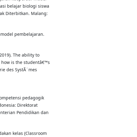
si belajar biologi siswa
ak Diterbitkan. Malang:
& model pembelajaran.
019). The ability to
, how is the studentâ€™s
rie des SystÃ¨mes
 kompetensi pedagogik
onesia: Direktorat
nterian Pendidikan dan
ndakan kelas (Classroom