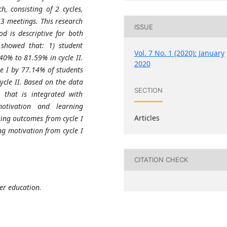
h, consisting of 2 cycles,
f 3 meetings. This research
ISSUE
d is descriptive for both
 showed that: 1) student
Vol. 7 No. 1 (2020): January
40% to 81.59% in cycle II.
2020
e I by 77.14% of students
cle II. Based on the data
SECTION
 that is integrated with
otivation and learning
Articles
ning outcomes from cycle I
ng motivation from cycle I
CITATION CHECK
er education.