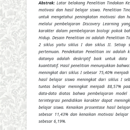
Abstrak:
Latar belakang Penelitian Tindakan Ke
motivasi dan hasil belajar siswa. Penelitian Tin
untuk mengetahui peningkatan motivasi dan has
melalui pembelajaran Discovery Learning yang
karakter dalam pembelajaran biologi pokok bah
Hidup. Desain Penelitian ini adalah Penelitian Ti
2 siklus yaitu siklus I dan siklus II. Setiap s
pertemuan. Pendekatan Penelitian ini adalah ku
datanya adalah deskriptif baik untuk data 
kuantitatif. Hasil penelitian menunjukkan bahwa:
meningkat dari siklus I sebesar 75,40% menjadi 
hasil belajar siswa meningkat dari siklus I s
tuntas belajar meningkat menjadi 88,57% pada
data-data diatas bahwa pembelajaran model 
terintegrasi pendidikan karakter dapat meningk
belajar siswa. Kenaikan prosentase hasil belajar 
sebesar 11,43% dan kenaikan motivasi belajar d
sebesar 6,19%.