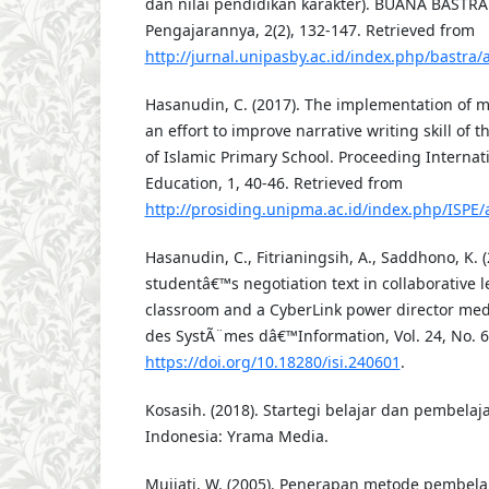
dan nilai pendidikan karakter). BUANA BASTRA
Pengajarannya, 2(2), 132-147. Retrieved from
http://jurnal.unipasby.ac.id/index.php/bastra/a
Hasanudin, C. (2017). The implementation of
an effort to improve narrative writing skill of 
of Islamic Primary School. Proceeding Internat
Education, 1, 40-46. Retrieved from
http://prosiding.unipma.ac.id/index.php/ISPE/a
Hasanudin, C., Fitrianingsih, A., Saddhono, K. (
studentâ€™s negotiation text in collaborative l
classroom and a CyberLink power director med
des SystÃ¨mes dâ€™Information, Vol. 24, No. 6
https://doi.org/10.18280/isi.240601
.
Kosasih. (2018). Startegi belajar dan pembela
Indonesia: Yrama Media.
Mujiati, W. (2005). Penerapan metode pembela