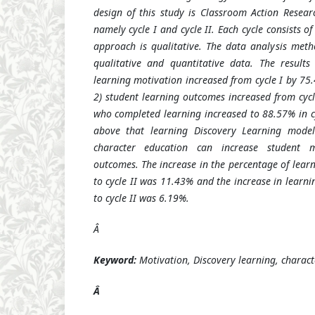
design of this study is Classroom Action Researc
namely cycle I and cycle II. Each cycle consists o
approach is qualitative. The data analysis metho
qualitative and quantitative data. The results
learning motivation increased from cycle I by 75.
2) student learning outcomes increased from cycl
who completed learning increased to 88.57% in cy
above that learning Discovery Learning model
character education can increase student m
outcomes. The increase in the percentage of lear
to cycle II was 11.43% and the increase in learni
to cycle II was 6.19%.
Â
Keyword:
Motivation, Discovery learning, charact
Â