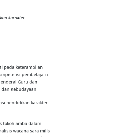
ikan karakter
asi pada keterampilan
kompetensi pembelajarn
t Jenderal Guru dan
n dan Kebudayaan.
asi pendidikan karakter
nis tokoh amba dalam
alisis wacana sara mills