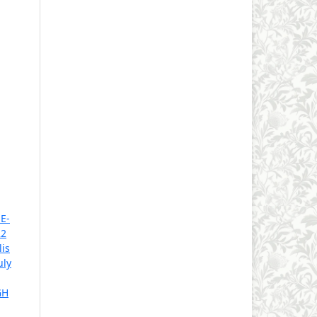
E-
22
is
uly
GH