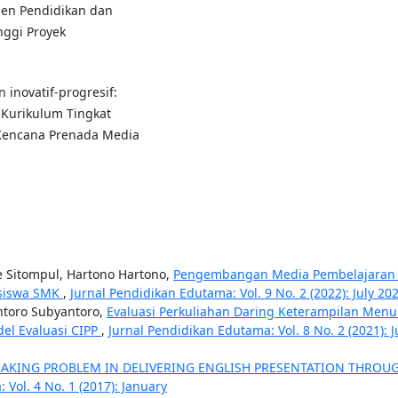
emen Pendidikan dan
nggi Proyek
 inovatif-progresif:
Kurikulum Tingkat
: Kencana Prenada Media
 Sitompul, Hartono Hartono,
Pengembangan Media Pembelajaran 
 siswa SMK
,
Jurnal Pendidikan Edutama: Vol. 9 No. 2 (2022): July 20
ntoro Subyantoro,
Evaluasi Perkuliahan Daring Keterampilan Menul
el Evaluasi CIPP
,
Jurnal Pendidikan Edutama: Vol. 8 No. 2 (2021): J
EAKING PROBLEM IN DELIVERING ENGLISH PRESENTATION THROU
 Vol. 4 No. 1 (2017): January