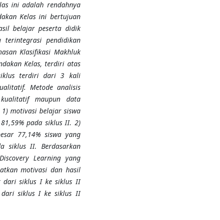
las ini adalah rendahnya
dakan Kelas ini bertujuan
il belajar peserta didik
 terintegrasi pendidikan
asan Klasifikasi Makhluk
ndakan Kelas, terdiri atas
iklus terdiri dari 3 kali
alitatif. Metode analisis
kualitatif maupun data
 1) motivasi belajar siswa
81,59% pada siklus II. 2)
ebesar 77,14% siswa yang
 siklus II. Berdasarkan
Discovery Learning yang
atkan motivasi dan hasil
dari siklus I ke siklus II
ari siklus I ke siklus II