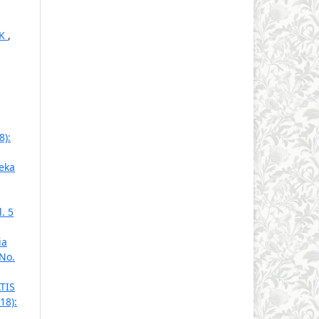
MK
,
8):
eka
. 5
ia
 No.
TIS
18):