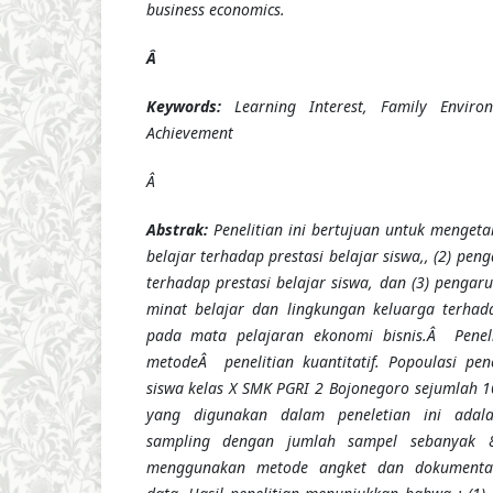
business economics.
Â
Keywords:
Learning Interest, Family Enviro
Achievement
Â
Abstrak:
Penelitian ini bertujuan untuk mengeta
belajar terhadap prestasi belajar siswa,, (2) pe
terhadap prestasi belajar siswa, dan (3) pengar
minat belajar dan lingkungan keluarga terhada
pada mata pelajaran ekonomi bisnis.Â Penel
metodeÂ penelitian kuantitatif. Popoulasi pen
siswa kelas X SMK PGRI 2 Bojonegoro sejumlah 
yang digunakan dalam peneletian ini adal
sampling dengan jumlah sampel sebanyak
menggunakan metode angket dan dokumenta