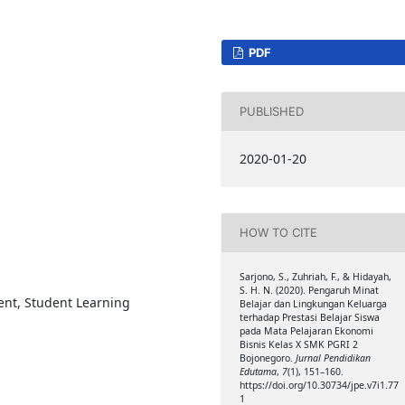
PDF
PUBLISHED
2020-01-20
HOW TO CITE
Sarjono, S., Zuhriah, F., & Hidayah,
S. H. N. (2020). Pengaruh Minat
ent, Student Learning
Belajar dan Lingkungan Keluarga
terhadap Prestasi Belajar Siswa
pada Mata Pelajaran Ekonomi
Bisnis Kelas X SMK PGRI 2
Bojonegoro.
Jurnal Pendidikan
Edutama
,
7
(1), 151–160.
https://doi.org/10.30734/jpe.v7i1.77
1