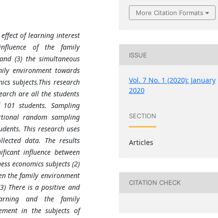
More Citation Formats
effect of learning interest
nfluence of the family
ISSUE
and (3) the simultaneous
mily environment towards
Vol. 7 No. 1 (2020): January
ics subjects.This
research
2020
search
are
all the students
 101 students. Sampling
SECTION
tional random sampling
tudents.
This research uses
llected data
. The results
Articles
ificant influence between
ess economics subjects (2)
een the family environment
CITATION CHECK
3) There is a positive and
learning and the family
ement in the subjects of