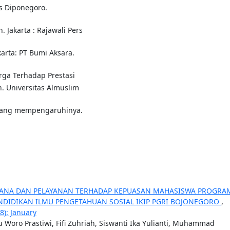
s Diponegoro.
 Jakarta : Rajawali Pers
karta: PT Bumi Aksara.
rga Terhadap Prestasi
. Universitas Almuslim
or yang mempengaruhinya.
ANA DAN PELAYANAN TERHADAP KEPUASAN MAHASISWA PROGRA
NDIDIKAN ILMU PENGETAHUAN SOSIAL IKIP PGRI BOJONEGORO
,
8): January
u Woro Prastiwi, Fifi Zuhriah, Siswanti Ika Yulianti, Muhammad