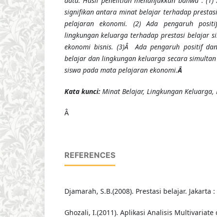
data
. Hasil penelitian menunjukkan bahwa : (1)
signifikan antara minat belajar terhadap prestas
pelajaran ekonomi. (2) Ada pengaruh positi
lingkungan keluarga terhadap prestasi belajar 
ekonomi bisnis. (3)Â Ada pengaruh positif dan
belajar dan lingkungan keluarga secara simultan 
siswa pada mata pelajaran ekonomi.
Â
Kata kunci:
Minat Belajar, Lingkungan Keluarga, P
Â
REFERENCES
Djamarah, S.B.(2008). Prestasi belajar. Jakarta :
Ghozali, I.(2011). Aplikasi Analisis Multivari