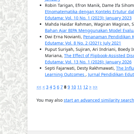
Robin Tarigan, Efron Manik, Dame Ifa Siho
Etnomatematika dengan Konteks Ertutur da
Edutama: Vol. 10 No. 1 (2023): January 2023
Mahda Haidar Rahman, Wagiran Wagiran, S
Bahan Ajar BIPA Menggunakan Model Evalu
Dwi Erna Novianti,
Penanaman Pendidikan K
Edutama: Vol. 8 No. 2 (2021): July 2021
Puput Suriyah, Sujiran, Ari Indriani, Boed
Mariana,
The Effect of Flipbook-Assisted D
Edutama: Vol. 13 No. 1 (2026): January 2026
Septi Fajarwati, Desty Rakhmawati,
The Infl
Learning Outcomes
,
Jurnal Pendidikan Edut
<<
<
3
4
5
6
7
8
9
10
11
12
>
>>
You may also
start an advanced similarity searc