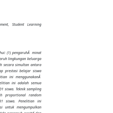
nment, Student Learning
hui: (1) pengaruhÂ minat
ngaruh lingkungan keluarga
uh secara simultan antara
p prestasi belajar siswa
itian ini menggunakanÂ
elitian ini adalah semua
101 siswa.
Teknik sampling
ah
proportional random
 81 siswa.
Penelitian ini
si untuk mengumpulkan