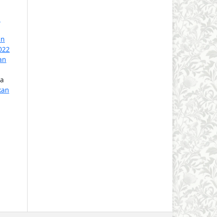
n
an
022
an
na
kan