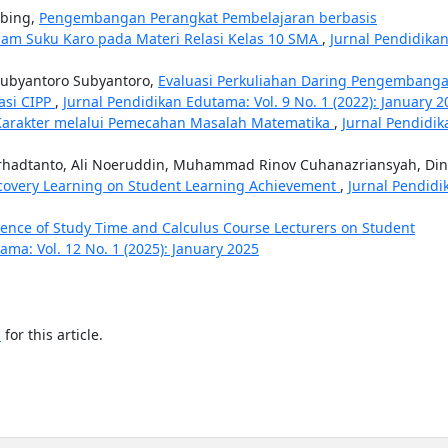
mbing,
Pengembangan Perangkat Pembelajaran berbasis
lam Suku Karo pada Materi Relasi Kelas 10 SMA
,
Jurnal Pendidika
ubyantoro Subyantoro,
Evaluasi Perkuliahan Daring Pengembang
asi CIPP
,
Jurnal Pendidikan Edutama: Vol. 9 No. 1 (2022): January 2
arakter melalui Pemecahan Masalah Matematika
,
Jurnal Pendidik
y Irhadtanto, Ali Noeruddin, Muhammad Rinov Cuhanazriansyah, Di
iscovery Learning on Student Learning Achievement
,
Jurnal Pendidi
uence of Study Time and Calculus Course Lecturers on Student
ama: Vol. 12 No. 1 (2025): January 2025
h
for this article.