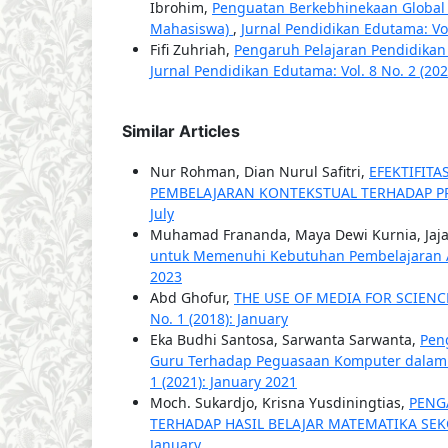
Ibrohim,
Penguatan Berkebhinekaan Global da
Mahasiswa)
,
Jurnal Pendidikan Edutama: Vol.
Fifi Zuhriah,
Pengaruh Pelajaran Pendidika
Jurnal Pendidikan Edutama: Vol. 8 No. 2 (202
Similar Articles
Nur Rohman, Dian Nurul Safitri,
EFEKTIFIT
PEMBELAJARAN KONTEKSTUAL TERHADAP P
July
Muhamad Frananda, Maya Dewi Kurnia, Jaja
untuk Memenuhi Kebutuhan Pembelajaran
2023
Abd Ghofur,
THE USE OF MEDIA FOR SCIEN
No. 1 (2018): January
Eka Budhi Santosa, Sarwanta Sarwanta,
Pen
Guru Terhadap Peguasaan Komputer dalam 
1 (2021): January 2021
Moch. Sukardjo, Krisna Yusdiningtias,
PENG
TERHADAP HASIL BELAJAR MATEMATIKA SEK
January