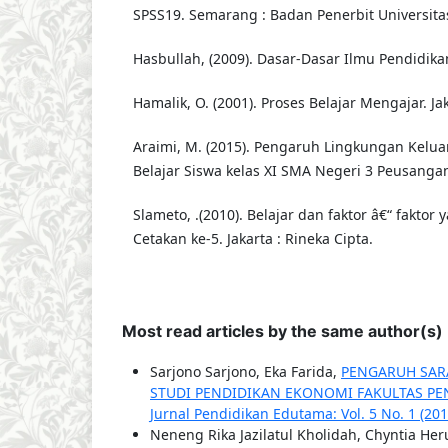
SPSS19. Semarang : Badan Penerbit Universita
Hasbullah, (2009). Dasar-Dasar Ilmu Pendidikan.
Hamalik, O. (2001). Proses Belajar Mengajar. Ja
Araimi, M. (2015). Pengaruh Lingkungan Kelua
Belajar Siswa kelas XI SMA Negeri 3 Peusangan
Slameto, .(2010). Belajar dan faktor â€“ fakt
Cetakan ke-5. Jakarta : Rineka Cipta.
Most read articles by the same author(s)
Sarjono Sarjono, Eka Farida,
PENGARUH SAR
STUDI PENDIDIKAN EKONOMI FAKULTAS PE
Jurnal Pendidikan Edutama: Vol. 5 No. 1 (201
Neneng Rika Jazilatul Kholidah, Chyntia Her