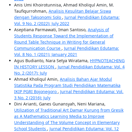
Anis Umi Khoirotunnisa, Ahmad Kholiqul Amin, M.
Taufiqurrohman,
Analisis Kesulitan Belajar Siswa
dengan Taksonomi Solo
,
Jurnal Pendidikan Edutama:
Vol. 9 No. 2 (2022): July 2022
Aseptiana Parmawati, Iman Santoso,
Analysis of
Students Response Toward the Implementation of
Round Table Technique in Writing for General
Communication Course
,
Jurnal Pendidikan Edutama:
Vol. 8 No. 1 (2021): January 2021
Agus Budianto, Nara Setya Wiratama,
HYPNOTEACHING
IN HISTORY LESSON
,
Jurnal Pendidikan Edutama: Vol. 4
No. 2 (2017): July
Ahmad Kholiqul Amin,
Analisis Bahan Ajar Modul
Statistika Pada Program Studi Pendidikan Matematika
IKIP PGRI Bojonegoro
,
Jurnal Pendidikan Edutama: Vol.
3 No. 2 (2016): July
Dini Arianti, Ganes Gunansyah, Neni Mariana,
Utilization of Traditional Art Damar Kurung from Gresik
as A Mathematics Learning Media to Improve
Understanding of The Volume Concept in Elementary
School Students
,
Jurnal Pendidikan Edutama: Vol. 12