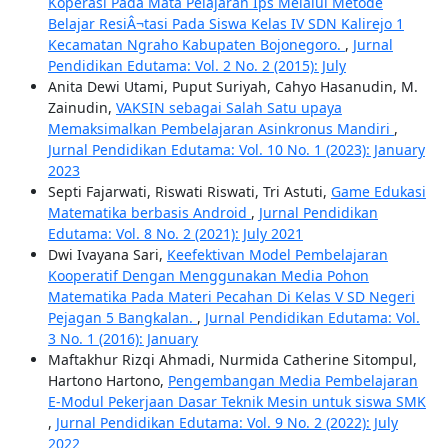
Koperasi Pada Mata Pelajaran Ips Melalui Metode
Belajar ResiÂ¬tasi Pada Siswa Kelas IV SDN Kalirejo 1
Kecamatan Ngraho Kabupaten Bojonegoro.
,
Jurnal
Pendidikan Edutama: Vol. 2 No. 2 (2015): July
Anita Dewi Utami, Puput Suriyah, Cahyo Hasanudin, M.
Zainudin,
VAKSIN sebagai Salah Satu upaya
Memaksimalkan Pembelajaran Asinkronus Mandiri
,
Jurnal Pendidikan Edutama: Vol. 10 No. 1 (2023): January
2023
Septi Fajarwati, Riswati Riswati, Tri Astuti,
Game Edukasi
Matematika berbasis Android
,
Jurnal Pendidikan
Edutama: Vol. 8 No. 2 (2021): July 2021
Dwi Ivayana Sari,
Keefektivan Model Pembelajaran
Kooperatif Dengan Menggunakan Media Pohon
Matematika Pada Materi Pecahan Di Kelas V SD Negeri
Pejagan 5 Bangkalan.
,
Jurnal Pendidikan Edutama: Vol.
3 No. 1 (2016): January
Maftakhur Rizqi Ahmadi, Nurmida Catherine Sitompul,
Hartono Hartono,
Pengembangan Media Pembelajaran
E-Modul Pekerjaan Dasar Teknik Mesin untuk siswa SMK
,
Jurnal Pendidikan Edutama: Vol. 9 No. 2 (2022): July
2022