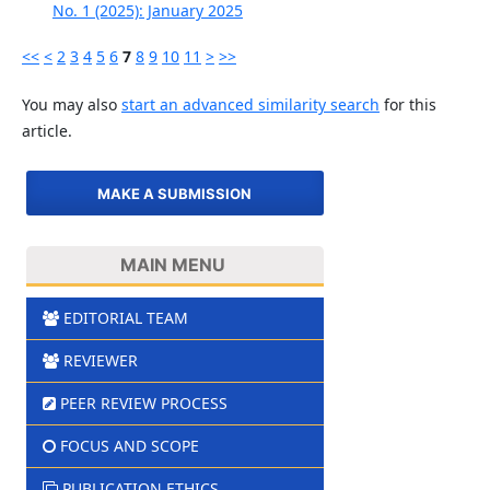
No. 1 (2025): January 2025
<<
<
2
3
4
5
6
7
8
9
10
11
>
>>
You may also
start an advanced similarity search
for this
article.
MAKE A SUBMISSION
MAIN MENU
EDITORIAL TEAM
REVIEWER
PEER REVIEW PROCESS
FOCUS AND SCOPE
PUBLICATION ETHICS