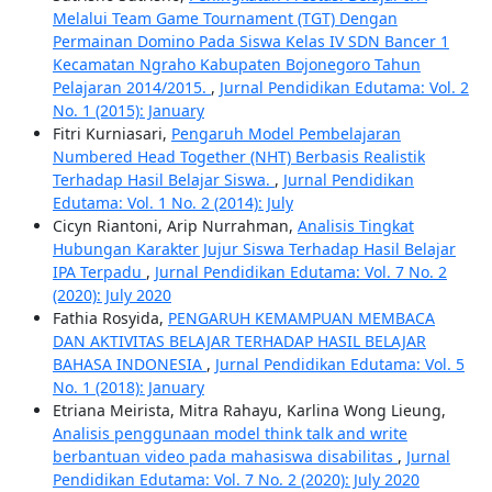
Melalui Team Game Tournament (TGT) Dengan
Permainan Domino Pada Siswa Kelas IV SDN Bancer 1
Kecamatan Ngraho Kabupaten Bojonegoro Tahun
Pelajaran 2014/2015.
,
Jurnal Pendidikan Edutama: Vol. 2
No. 1 (2015): January
Fitri Kurniasari,
Pengaruh Model Pembelajaran
Numbered Head Together (NHT) Berbasis Realistik
Terhadap Hasil Belajar Siswa.
,
Jurnal Pendidikan
Edutama: Vol. 1 No. 2 (2014): July
Cicyn Riantoni, Arip Nurrahman,
Analisis Tingkat
Hubungan Karakter Jujur Siswa Terhadap Hasil Belajar
IPA Terpadu
,
Jurnal Pendidikan Edutama: Vol. 7 No. 2
(2020): July 2020
Fathia Rosyida,
PENGARUH KEMAMPUAN MEMBACA
DAN AKTIVITAS BELAJAR TERHADAP HASIL BELAJAR
BAHASA INDONESIA
,
Jurnal Pendidikan Edutama: Vol. 5
No. 1 (2018): January
Etriana Meirista, Mitra Rahayu, Karlina Wong Lieung,
Analisis penggunaan model think talk and write
berbantuan video pada mahasiswa disabilitas
,
Jurnal
Pendidikan Edutama: Vol. 7 No. 2 (2020): July 2020