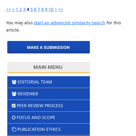
<<
<
1
2
3
4
5
6
7
8
9
10
>
>>
You may also
start an advanced similarity search
for this
article.
MAKE A SUBMISSION
MAIN MENU
EDITORIAL TEAM
REVIEWER
PEER REVIEW PROCESS
FOCUS AND SCOPE
PUBLICATION ETHICS