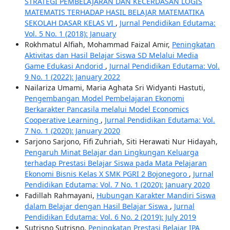
STRATEGI PEMBELAJARAN DAN KECERDASAN LOGIS
MATEMATIS TERHADAP HASIL BELAJAR MATEMATIKA
SEKOLAH DASAR KELAS VI
,
Jurnal Pendidikan Edutama:
Vol. 5 No. 1 (2018): January
Rokhmatul Alfiah, Mohammad Faizal Amir,
Peningkatan
Aktivitas dan Hasil Belajar Siswa SD Melalui Media
Game Edukasi Andorid
,
Jurnal Pendidikan Edutama: Vol.
9 No. 1 (2022): January 2022
Nailariza Umami, Maria Aghata Sri Widyanti Hastuti,
Pengembangan Model Pembelajaran Ekonomi
Berkarakter Pancasila melalui Model Economics
Cooperative Learning
,
Jurnal Pendidikan Edutama: Vol.
7 No. 1 (2020): January 2020
Sarjono Sarjono, Fifi Zuhriah, Siti Herawati Nur Hidayah,
Pengaruh Minat Belajar dan Lingkungan Keluarga
terhadap Prestasi Belajar Siswa pada Mata Pelajaran
Ekonomi Bisnis Kelas X SMK PGRI 2 Bojonegoro
,
Jurnal
Pendidikan Edutama: Vol. 7 No. 1 (2020): January 2020
Fadillah Rahmayani,
Hubungan Karakter Mandiri Siswa
dalam Belajar dengan Hasil Belajar Siswa
,
Jurnal
Pendidikan Edutama: Vol. 6 No. 2 (2019): July 2019
Sutrisno Sutrisno,
Peningkatan Prestasi Belajar IPA