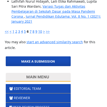
Lathifah Nurul Hidayah, Laili Etika Rahmawati, Lupita
Sari Pitra Wardani,
Variasi Tugas dan Aktivitas
Pembelajaran di Sekolah Dasar pada Masa Pandemi
Corona
,
Jurnal Pendidikan Edutama: Vol. 8 No. 1 (2021):
January 2021
<<
<
1
2
3
4
5
6
7
8
9
10
>
>>
You may also
start an advanced similarity search
for this
article.
MAKE A SUBMISSION
MAIN MENU
EDITORIAL TEAM
REVIEWER