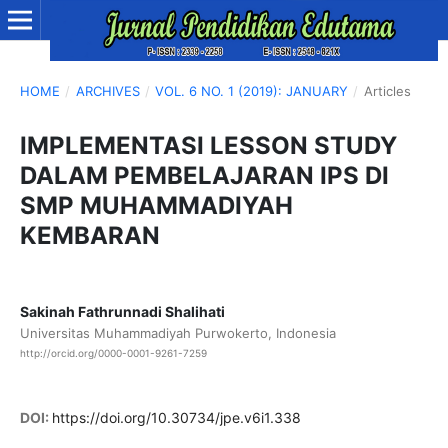
HOME
/
ARCHIVES
/
VOL. 6 NO. 1 (2019): JANUARY
/
Articles
IMPLEMENTASI LESSON STUDY
DALAM PEMBELAJARAN IPS DI
SMP MUHAMMADIYAH
KEMBARAN
Sakinah Fathrunnadi Shalihati
Universitas Muhammadiyah Purwokerto, Indonesia
http://orcid.org/0000-0001-9261-7259
DOI:
https://doi.org/10.30734/jpe.v6i1.338