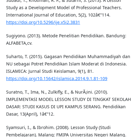
Subadi, T., Khotimah, R. P., & Sutarni, S. (2013). A Lesson
Study as a Development Model of Professional Teachers.
International Journal of Education, 5(2), 102â€“114.
https://doi.org/10.5296/ije.v5i2.3831
Sugiyono. (2013). Metode Penelitian Pendidikan. Bandung:
ALFABETA,cv.
Suharto, T. (2015). Gagasan Pendidikan Muhammadiyah dan
NU sebagai Potret Pendidikan Islam Moderat di Indonesia.
ISLAMICA: Jurnal Studi Keislaman, 9(1), 81.
https://doi.org/10.15642/islamica.2014.9.1.81-109
Suratno, T., Ima, N., Zulkifly, E., & NurÃ¡ini. (2010).
IMPLEMENTASI MODEL LESSON STUDY DI TINGKAT SEKOLAH
DASAR: STUDI KASUS DI UPI KAMPUS SERANG. Pendidikan
Dasar, 13(April), 1â€“12.
Syamsuri, I., & Ibrohim. (2008). Lesson Study (Studi
Pembelajaran). Malang: FMIPA Universitas Negeri Malang.