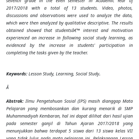
seventh grade in the even semester in Academic Year of
2017/2018 with a total of 13 students. Video, photos,
discussions and observations were used to analyze the data,
which were then analyzed by qualitative descriptive. The results
obtained showed that studentsâ€™ interest and motivation
experienced an increase in following social study learning, as
evidenced by the increase
in
students' participation in
completing the tasks given by the teacher.
Keywords:
Lesson Study, Learning, Social Study
.
Â
Abstrak:
Ilmu Pengetahuan Sosial (IPS) masih dianggap Mata
Pelajaran yang membosankan dan kurang menarik di SMP
Muhammadiyah Kembaran, hal ini dapat dilihat dari hasil ujian
pada semester ganjil di Tahun Ajaran 2017/2018 yang
menunjukkan bahwa terdapat 5 siswa dari 13 siswa kelas VII
yang tidak lulus pada mata pelajaran ini. Pelaksanaan Lesson