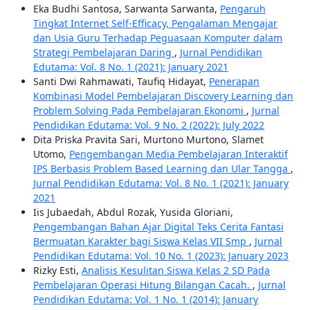
Eka Budhi Santosa, Sarwanta Sarwanta,
Pengaruh
Tingkat Internet Self-Efficacy, Pengalaman Mengajar
dan Usia Guru Terhadap Peguasaan Komputer dalam
Strategi Pembelajaran Daring
,
Jurnal Pendidikan
Edutama: Vol. 8 No. 1 (2021): January 2021
Santi Dwi Rahmawati, Taufiq Hidayat,
Penerapan
Kombinasi Model Pembelajaran Discovery Learning dan
Problem Solving Pada Pembelajaran Ekonomi
,
Jurnal
Pendidikan Edutama: Vol. 9 No. 2 (2022): July 2022
Dita Priska Pravita Sari, Murtono Murtono, Slamet
Utomo,
Pengembangan Media Pembelajaran Interaktif
IPS Berbasis Problem Based Learning dan Ular Tangga
,
Jurnal Pendidikan Edutama: Vol. 8 No. 1 (2021): January
2021
Iis Jubaedah, Abdul Rozak, Yusida Gloriani,
Pengembangan Bahan Ajar Digital Teks Cerita Fantasi
Bermuatan Karakter bagi Siswa Kelas VII Smp
,
Jurnal
Pendidikan Edutama: Vol. 10 No. 1 (2023): January 2023
Rizky Esti,
Analisis Kesulitan Siswa Kelas 2 SD Pada
Pembelajaran Operasi Hitung Bilangan Cacah.
,
Jurnal
Pendidikan Edutama: Vol. 1 No. 1 (2014): January