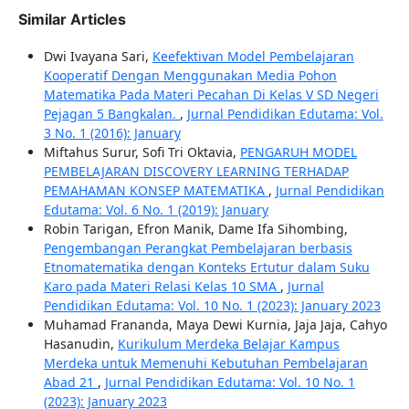
Similar Articles
Dwi Ivayana Sari,
Keefektivan Model Pembelajaran
Kooperatif Dengan Menggunakan Media Pohon
Matematika Pada Materi Pecahan Di Kelas V SD Negeri
Pejagan 5 Bangkalan.
,
Jurnal Pendidikan Edutama: Vol.
3 No. 1 (2016): January
Miftahus Surur, Sofi Tri Oktavia,
PENGARUH MODEL
PEMBELAJARAN DISCOVERY LEARNING TERHADAP
PEMAHAMAN KONSEP MATEMATIKA
,
Jurnal Pendidikan
Edutama: Vol. 6 No. 1 (2019): January
Robin Tarigan, Efron Manik, Dame Ifa Sihombing,
Pengembangan Perangkat Pembelajaran berbasis
Etnomatematika dengan Konteks Ertutur dalam Suku
Karo pada Materi Relasi Kelas 10 SMA
,
Jurnal
Pendidikan Edutama: Vol. 10 No. 1 (2023): January 2023
Muhamad Frananda, Maya Dewi Kurnia, Jaja Jaja, Cahyo
Hasanudin,
Kurikulum Merdeka Belajar Kampus
Merdeka untuk Memenuhi Kebutuhan Pembelajaran
Abad 21
,
Jurnal Pendidikan Edutama: Vol. 10 No. 1
(2023): January 2023