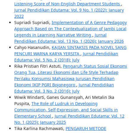
Listening Score of Non-English Department Students
,
Jurnal Pendidikan Edutama: Vol. 9 No. 1 (2022): January
2022
Supriadi Supriadi,
Implementation of A Genre Pedagogy
Approach Based on The Contextualization of Jambi Local
Legends in Learning Narrative Writing
,
Jurnal
Pendidikan Edutama: Vol. 13 No. 1 (2026): January 2026
Cahyo Hasanudin,
KAJIAN SINTAKSIS PADA NOVEL SANG
PENCURI WARNA KARYA YERSITA
,
Jurnal Pendidikan
Edutama: Vol. 5 No. 2 (2018): July
Rika Pristian Fitri Astuti,
Pengaruh Status Sosial Ekonomi
Orang Tua, Literasi Ekonomi dan Life Style Terhadap
Perilaku Konsumsi Mahasiswa Jurusan Pendidikan
Ekonomi IKIP PGRI Bojonegoro
,
Jurnal Pendidikan
Edutama: Vol. 3 No. 2 (2016): July
Wiwik Windarti, Ganes Gunansyah, Ari Metalin Ika
Puspita,
The Role of Ludruk in Developing
Communication, Self-Expression, and Social Skills in
Elementary School
,
Jurnal Pendidikan Edutama: Vol. 12
No. 1 (2025): January 2025
Tika Karlina Rachmawati,
PENGARUH METODE