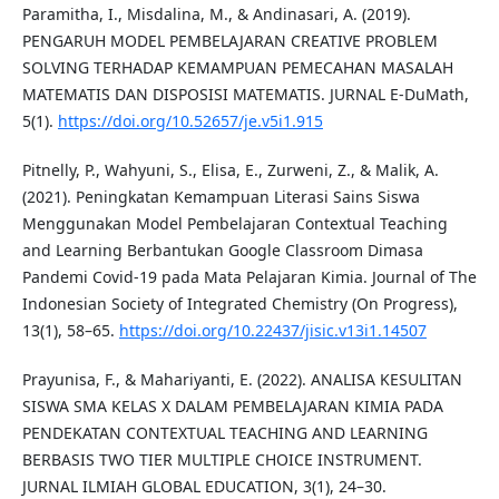
Paramitha, I., Misdalina, M., & Andinasari, A. (2019).
PENGARUH MODEL PEMBELAJARAN CREATIVE PROBLEM
SOLVING TERHADAP KEMAMPUAN PEMECAHAN MASALAH
MATEMATIS DAN DISPOSISI MATEMATIS. JURNAL E-DuMath,
5(1).
https://doi.org/10.52657/je.v5i1.915
Pitnelly, P., Wahyuni, S., Elisa, E., Zurweni, Z., & Malik, A.
(2021). Peningkatan Kemampuan Literasi Sains Siswa
Menggunakan Model Pembelajaran Contextual Teaching
and Learning Berbantukan Google Classroom Dimasa
Pandemi Covid-19 pada Mata Pelajaran Kimia. Journal of The
Indonesian Society of Integrated Chemistry (On Progress),
13(1), 58–65.
https://doi.org/10.22437/jisic.v13i1.14507
Prayunisa, F., & Mahariyanti, E. (2022). ANALISA KESULITAN
SISWA SMA KELAS X DALAM PEMBELAJARAN KIMIA PADA
PENDEKATAN CONTEXTUAL TEACHING AND LEARNING
BERBASIS TWO TIER MULTIPLE CHOICE INSTRUMENT.
JURNAL ILMIAH GLOBAL EDUCATION, 3(1), 24–30.