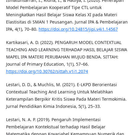
Ismatunsarrah, I., Ridha, I., & Hadiya, I. (2020). Penerapan
Model Pembelajaran Kooperatif Tipe CTL untuk
Meningkatkan Hasil Belajar Siswa Kelas XI pada Materi
Elastisitas di SMAN 1 Peusangan. Jurnal IPA & Pembelajaran
IPA, 4(1), 70–80.
https://doi.org/10.24815/jipi.v4i1.14567
Kartikasari, A. D. (2022). PENGARUH MODEL CONTEXTUAL
TEACHING AND LEARNING TERHADAP HASIL BELAJAR SISWA
MAPEL IPA MATERI PERUBAHAN WUJUD BENDA. SITTAH:
Journal of Primary Education, 1(1), 57–66.
https://doi.org/10.30762/sittah.v1i1.2074
Lestari, D. D., & Muchlis, M. (2021). E-LKPD Berorientasi
Contextual Teaching And Learning Untuk Melatihkan
Keterampilan Berpikir Kritis Siswa Pada Materi Termokimia.
Jurnal Pendidikan Kimia Indonesia, 5(1), 25–33.
Lestari, N. A. P. (2019). Pengaruh Implementasi
Pembelajaran Kontekstual terhadap Hasil Belajar
Matematika dengan Kovariabel Kemampuan Numerik dan