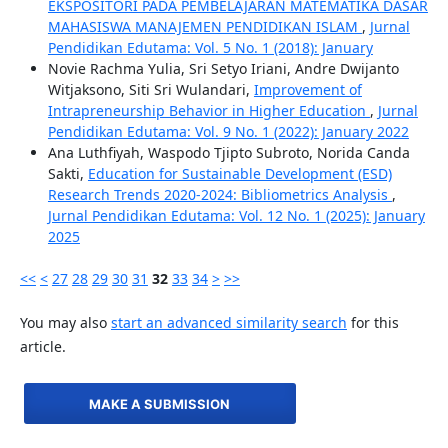
EKSPOSITORI PADA PEMBELAJARAN MATEMATIKA DASAR
MAHASISWA MANAJEMEN PENDIDIKAN ISLAM
,
Jurnal
Pendidikan Edutama: Vol. 5 No. 1 (2018): January
Novie Rachma Yulia, Sri Setyo Iriani, Andre Dwijanto
Witjaksono, Siti Sri Wulandari,
Improvement of
Intrapreneurship Behavior in Higher Education
,
Jurnal
Pendidikan Edutama: Vol. 9 No. 1 (2022): January 2022
Ana Luthfiyah, Waspodo Tjipto Subroto, Norida Canda
Sakti,
Education for Sustainable Development (ESD)
Research Trends 2020-2024: Bibliometrics Analysis
,
Jurnal Pendidikan Edutama: Vol. 12 No. 1 (2025): January
2025
<<
<
27
28
29
30
31
32
33
34
>
>>
You may also
start an advanced similarity search
for this
article.
MAKE A SUBMISSION