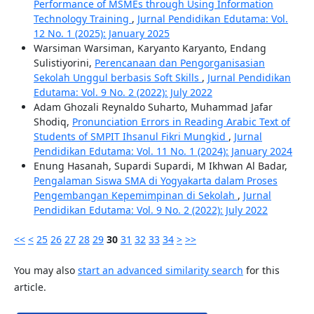
Performance of MSMEs through Using Information
Technology Training
,
Jurnal Pendidikan Edutama: Vol.
12 No. 1 (2025): January 2025
Warsiman Warsiman, Karyanto Karyanto, Endang
Sulistiyorini,
Perencanaan dan Pengorganisasian
Sekolah Unggul berbasis Soft Skills
,
Jurnal Pendidikan
Edutama: Vol. 9 No. 2 (2022): July 2022
Adam Ghozali Reynaldo Suharto, Muhammad Jafar
Shodiq,
Pronunciation Errors in Reading Arabic Text of
Students of SMPIT Ihsanul Fikri Mungkid
,
Jurnal
Pendidikan Edutama: Vol. 11 No. 1 (2024): January 2024
Enung Hasanah, Supardi Supardi, M Ikhwan Al Badar,
Pengalaman Siswa SMA di Yogyakarta dalam Proses
Pengembangan Kepemimpinan di Sekolah
,
Jurnal
Pendidikan Edutama: Vol. 9 No. 2 (2022): July 2022
<<
<
25
26
27
28
29
30
31
32
33
34
>
>>
You may also
start an advanced similarity search
for this
article.