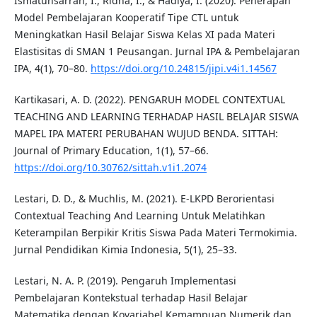
Ismatunsarrah, I., Ridha, I., & Hadiya, I. (2020). Penerapan
Model Pembelajaran Kooperatif Tipe CTL untuk
Meningkatkan Hasil Belajar Siswa Kelas XI pada Materi
Elastisitas di SMAN 1 Peusangan. Jurnal IPA & Pembelajaran
IPA, 4(1), 70–80.
https://doi.org/10.24815/jipi.v4i1.14567
Kartikasari, A. D. (2022). PENGARUH MODEL CONTEXTUAL
TEACHING AND LEARNING TERHADAP HASIL BELAJAR SISWA
MAPEL IPA MATERI PERUBAHAN WUJUD BENDA. SITTAH:
Journal of Primary Education, 1(1), 57–66.
https://doi.org/10.30762/sittah.v1i1.2074
Lestari, D. D., & Muchlis, M. (2021). E-LKPD Berorientasi
Contextual Teaching And Learning Untuk Melatihkan
Keterampilan Berpikir Kritis Siswa Pada Materi Termokimia.
Jurnal Pendidikan Kimia Indonesia, 5(1), 25–33.
Lestari, N. A. P. (2019). Pengaruh Implementasi
Pembelajaran Kontekstual terhadap Hasil Belajar
Matematika dengan Kovariabel Kemampuan Numerik dan