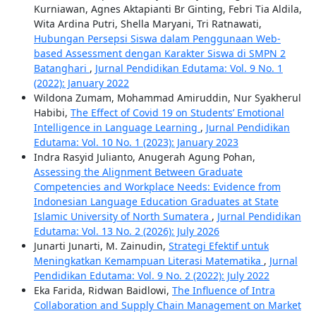
Kurniawan, Agnes Aktapianti Br Ginting, Febri Tia Aldila,
Wita Ardina Putri, Shella Maryani, Tri Ratnawati,
Hubungan Persepsi Siswa dalam Penggunaan Web-
based Assessment dengan Karakter Siswa di SMPN 2
Batanghari
,
Jurnal Pendidikan Edutama: Vol. 9 No. 1
(2022): January 2022
Wildona Zumam, Mohammad Amiruddin, Nur Syakherul
Habibi,
The Effect of Covid 19 on Students’ Emotional
Intelligence in Language Learning
,
Jurnal Pendidikan
Edutama: Vol. 10 No. 1 (2023): January 2023
Indra Rasyid Julianto, Anugerah Agung Pohan,
Assessing the Alignment Between Graduate
Competencies and Workplace Needs: Evidence from
Indonesian Language Education Graduates at State
Islamic University of North Sumatera
,
Jurnal Pendidikan
Edutama: Vol. 13 No. 2 (2026): July 2026
Junarti Junarti, M. Zainudin,
Strategi Efektif untuk
Meningkatkan Kemampuan Literasi Matematika
,
Jurnal
Pendidikan Edutama: Vol. 9 No. 2 (2022): July 2022
Eka Farida, Ridwan Baidlowi,
The Influence of Intra
Collaboration and Supply Chain Management on Market