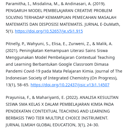
Paramitha, I., Misdalina, M., & Andinasari, A. (2019).
PENGARUH MODEL PEMBELAJARAN CREATIVE PROBLEM
SOLVING TERHADAP KEMAMPUAN PEMECAHAN MASALAH
MATEMATIS DAN DISPOSISI MATEMATIS. JURNAL E-DuMath,
5(1).
https://doi.org/10.52657/je.v5i1.915
Pitnelly, P., Wahyuni, S., Elisa, E., Zurweni, Z., & Malik, A.
(2021). Peningkatan Kemampuan Literasi Sains Siswa
Menggunakan Model Pembelajaran Contextual Teaching
and Learning Berbantukan Google Classroom Dimasa
Pandemi Covid-19 pada Mata Pelajaran Kimia. Journal of The
Indonesian Society of Integrated Chemistry (On Progress),
13(1), 58–65.
https://doi.org/10.22437/jisic.v13i1.14507
Prayunisa, F., & Mahariyanti, E. (2022). ANALISA KESULITAN
SISWA SMA KELAS X DALAM PEMBELAJARAN KIMIA PADA
PENDEKATAN CONTEXTUAL TEACHING AND LEARNING
BERBASIS TWO TIER MULTIPLE CHOICE INSTRUMENT.
JURNAL ILMIAH GLOBAL EDUCATION, 3(1), 24–30.