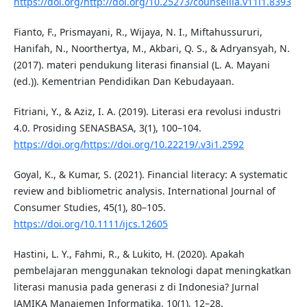
https://doi.org/http://doi.org/10.25273/counsellia.v11i1.8393
Fianto, F., Prismayani, R., Wijaya, N. I., Miftahussururi,
Hanifah, N., Noorthertya, M., Akbari, Q. S., & Adryansyah, N.
(2017). materi pendukung literasi finansial (L. A. Mayani
(ed.)). Kementrian Pendidikan Dan Kebudayaan.
Fitriani, Y., & Aziz, I. A. (2019). Literasi era revolusi industri
4.0. Prosiding SENASBASA, 3(1), 100–104.
https://doi.org/https://doi.org/10.22219/.v3i1.2592
Goyal, K., & Kumar, S. (2021). Financial literacy: A systematic
review and bibliometric analysis. International Journal of
Consumer Studies, 45(1), 80–105.
https://doi.org/10.1111/ijcs.12605
Hastini, L. Y., Fahmi, R., & Lukito, H. (2020). Apakah
pembelajaran menggunakan teknologi dapat meningkatkan
literasi manusia pada generasi z di Indonesia? Jurnal
JAMIKA Manajemen Informatika, 10(1), 12–28.