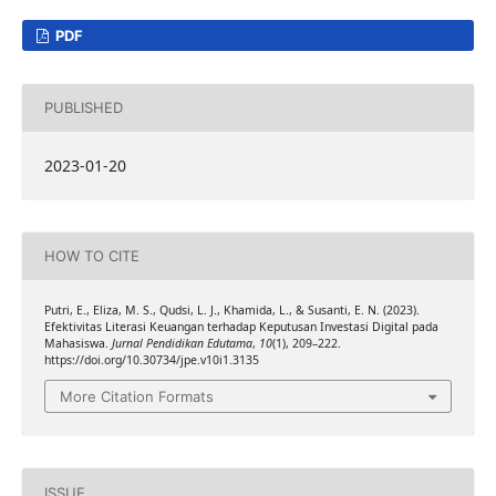
PDF
PUBLISHED
2023-01-20
HOW TO CITE
Putri, E., Eliza, M. S., Qudsi, L. J., Khamida, L., & Susanti, E. N. (2023).
Efektivitas Literasi Keuangan terhadap Keputusan Investasi Digital pada
Mahasiswa.
Jurnal Pendidikan Edutama
,
10
(1), 209–222.
https://doi.org/10.30734/jpe.v10i1.3135
More Citation Formats
ISSUE