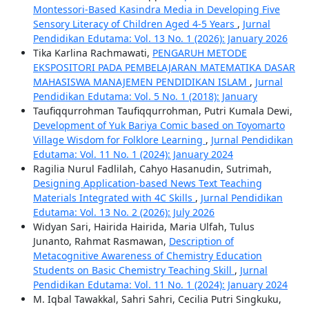
Montessori-Based Kasindra Media in Developing Five
Sensory Literacy of Children Aged 4-5 Years
,
Jurnal
Pendidikan Edutama: Vol. 13 No. 1 (2026): January 2026
Tika Karlina Rachmawati,
PENGARUH METODE
EKSPOSITORI PADA PEMBELAJARAN MATEMATIKA DASAR
MAHASISWA MANAJEMEN PENDIDIKAN ISLAM
,
Jurnal
Pendidikan Edutama: Vol. 5 No. 1 (2018): January
Taufiqqurrohman Taufiqqurrohman, Putri Kumala Dewi,
Development of Yuk Bariya Comic based on Toyomarto
Village Wisdom for Folklore Learning
,
Jurnal Pendidikan
Edutama: Vol. 11 No. 1 (2024): January 2024
Ragilia Nurul Fadlilah, Cahyo Hasanudin, Sutrimah,
Designing Application-based News Text Teaching
Materials Integrated with 4C Skills
,
Jurnal Pendidikan
Edutama: Vol. 13 No. 2 (2026): July 2026
Widyan Sari, Hairida Hairida, Maria Ulfah, Tulus
Junanto, Rahmat Rasmawan,
Description of
Metacognitive Awareness of Chemistry Education
Students on Basic Chemistry Teaching Skill
,
Jurnal
Pendidikan Edutama: Vol. 11 No. 1 (2024): January 2024
M. Iqbal Tawakkal, Sahri Sahri, Cecilia Putri Singkuku,