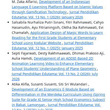
M. Zaka Alfarisi,
Development of an Indonesian
Language E-Learning Platform Based on Islamic Values
through Gamification Technology
,
Jurnal Pendidikan
Edutama: Vol. 13 No. 1 (2026): January 2026
Salsabila Nurhaliza Putri Isnani, Fitri Rahmawati, Cahyo
Hasanudin, Ayu Fitrianingsih, Oktha Ika Rahmawati, Evi
Chamalah,
Application Design of Magic Words to Learn
Reading for the First Grade Students at Elementary
School using Kodular Website
,
Jurnal Pendidikan
Edutama: Vol. 12 No. 1 (2025): January 2025
Septi Fajarwati, Desty Rakhmaawati, Dhimas Prakoso Aji,
Aulia Hamdi,
Development of an ADDIE-Based 2D
Animation Learning Video to Enhance Elementary
School Students’ Understanding of Plane Geometry
,
Jurnal Pendidikan Edutama: Vol. 13 No. 2 (2026): July
2026
Atika Alifia, Susanti Susanti, Siti Sri Wulandari ,
Development of an Economics E-Module Based on
Differentiation in the Merdeka Curriculum Using iSpring
Suite for Grade XI Senior High School Economics Subject
in Babat, Lamongan
,
Jurnal Pendidikan Edutama: Vol.
12 No. 2 (2025): July 2025