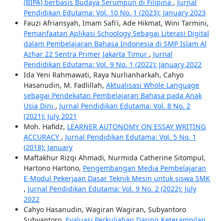
(BIPA) berbasis Budaya Serumpun di Filipina
,
Jurnal
Pendidikan Edutama: Vol. 10 No. 1 (2023): January 2023
Fauzi Afriansyah, Imam Safi'i, Ade Hikmat, Wini Tarmini,
Pemanfaatan Aplikasi Schoology Sebagai Literasi Digital
dalam Pembelajaran Bahasa Indonesia di SMP Islam Al
Azhar 22 Sentra Primer Jakarta Timur
,
Jurnal
Pendidikan Edutama: Vol. 9 No. 1 (2022): January 2022
Ida Yeni Rahmawati, Raya Nurlianharkah, Cahyo
Hasanudin, M. Fadlillah,
Aktualisasi Whole Language
sebagai Pendekatan Pembelajaran Bahasa pada Anak
Usia Dini
,
Jurnal Pendidikan Edutama: Vol. 8 No. 2
(2021): July 2021
Moh. Hafidz,
LEARNER AUTONOMY ON ESSAY WRITING
ACCURACY
,
Jurnal Pendidikan Edutama: Vol. 5 No. 1
(2018): January
Maftakhur Rizqi Ahmadi, Nurmida Catherine Sitompul,
Hartono Hartono,
Pengembangan Media Pembelajaran
E-Modul Pekerjaan Dasar Teknik Mesin untuk siswa SMK
,
Jurnal Pendidikan Edutama: Vol. 9 No. 2 (2022): July
2022
Cahyo Hasanudin, Wagiran Wagiran, Subyantoro
Subyantoro,
Evaluasi Perkuliahan Daring Keterampilan