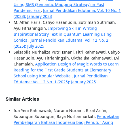
Using SMS (Semantic Mapping Strategy) in Post
Pandemic Era
,
Jurnal Pendidikan Edutama: Vol. 10 No. 1
(2023): January 2023
M. Alfan Haris, Cahyo Hasanudin, Sutrimah Sutrimah,
Ayu Fitrianingsih,
Improving Skill in Writing
Inspirational Story Text in Quantum Learning using
Comics
,
Jurnal Pendidikan Edutama: Vol. 12 No. 2
(2025): July 2025
Salsabila Nurhaliza Putri Isnani, Fitri Rahmawati, Cahyo
Hasanudin, Ayu Fitrianingsih, Oktha Ika Rahmawati, Evi
Chamalah,
Application Design of Magic Words to Learn
Reading for the First Grade Students at Elementary
School using Kodular Website
,
Jurnal Pendidikan
Edutama: Vol. 12 No. 1 (2025): January 2025
Similar Articles
Ida Yeni Rahmawati, Nuraini Nuraini, Rizal Arifin,
Subangun Subangun, Raya Nurlianharkah,
Pendekatan
Pembelajaran Bahasa Indonesia bagi Penutur Asing