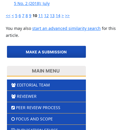
5 No. 2 (2018): July
<<
<
5
6
7
8
9
10
11
12
13
14
>
>>
You may also
start an advanced similarity search
for this
article.
MAKE A SUBMISSION
MAIN MENU
EDITORIAL TEAM
REVIEWER
PEER REVIEW PROCESS
FOCUS AND SCOPE