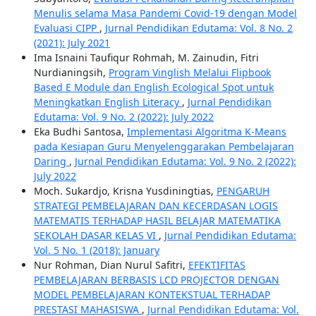
Menulis selama Masa Pandemi Covid-19 dengan Model
Evaluasi CIPP
,
Jurnal Pendidikan Edutama: Vol. 8 No. 2
(2021): July 2021
Ima Isnaini Taufiqur Rohmah, M. Zainudin, Fitri
Nurdianingsih,
Program Vinglish Melalui Flipbook
Based E Module dan English Ecological Spot untuk
Meningkatkan English Literacy
,
Jurnal Pendidikan
Edutama: Vol. 9 No. 2 (2022): July 2022
Eka Budhi Santosa,
Implementasi Algoritma K-Means
pada Kesiapan Guru Menyelenggarakan Pembelajaran
Daring
,
Jurnal Pendidikan Edutama: Vol. 9 No. 2 (2022):
July 2022
Moch. Sukardjo, Krisna Yusdiningtias,
PENGARUH
STRATEGI PEMBELAJARAN DAN KECERDASAN LOGIS
MATEMATIS TERHADAP HASIL BELAJAR MATEMATIKA
SEKOLAH DASAR KELAS VI
,
Jurnal Pendidikan Edutama:
Vol. 5 No. 1 (2018): January
Nur Rohman, Dian Nurul Safitri,
EFEKTIFITAS
PEMBELAJARAN BERBASIS LCD PROJECTOR DENGAN
MODEL PEMBELAJARAN KONTEKSTUAL TERHADAP
PRESTASI MAHASISWA
,
Jurnal Pendidikan Edutama: Vol.