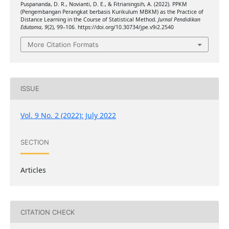
Puspananda, D. R., Novianti, D. E., & Fitrianingsih, A. (2022). PPKM
(Pengembangan Perangkat berbasis Kurikulum MBKM) as the Practice of
Distance Learning in the Course of Statistical Method.
Jurnal Pendidikan
Edutama
,
9
(2), 99–106. https://doi.org/10.30734/jpe.v9i2.2540
More Citation Formats
ISSUE
Vol. 9 No. 2 (2022): July 2022
SECTION
Articles
CITATION CHECK