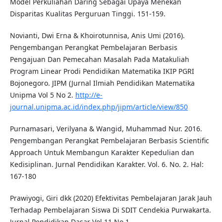
Model Perkuliahan Daring Sebagai Upaya Menekan
Disparitas Kualitas Perguruan Tinggi. 151-159.
Novianti, Dwi Erna & Khoirotunnisa, Anis Umi (2016).
Pengembangan Perangkat Pembelajaran Berbasis
Pengajuan Dan Pemecahan Masalah Pada Matakuliah
Program Linear Prodi Pendidikan Matematika IKIP PGRI
Bojonegoro. JIPM (Jurnal Ilmiah Pendidikan Matematika
Unipma Vol 5 No 2.
http://e-
journal.unipma.ac.id/index.php/jipm/article/view/850
Purnamasari, Verilyana & Wangid, Muhammad Nur. 2016.
Pengembangan Perangkat Pembelajaran Berbasis Scientific
Approach Untuk Membangun Karakter Kepedulian dan
Kedisiplinan. Jurnal Pendidikan Karakter. Vol. 6. No. 2. Hal:
167-180
Prawiyogi, Giri dkk (2020) Efektivitas Pembelajaran Jarak Jauh
Terhadap Pembelajaran Siswa Di SDIT Cendekia Purwakarta.
Jurnal Pendidikan Dasar Vol 11 No 1