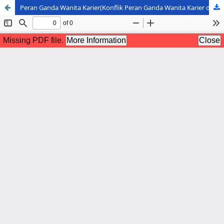
Peran Ganda Wanita Karier(Konflik Peran Ganda Wanita Karier ditinjau dalam Prespektif Islam)