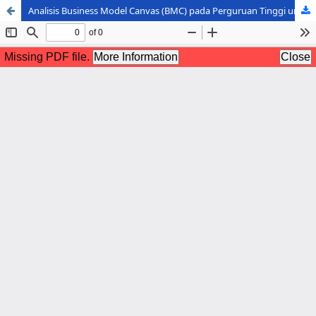
Analisis Business Model Canvas (BMC) pada Perguruan Tinggi untuk Peningkatan Mutu Pendidikan