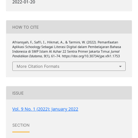
2022-01-20
HOW TO CITE
Afriansyah, F., Safi’i, I., Hikmat, A., & Tarmini, W. (2022). Pemanfaatan
Aplikasi Schoology Sebagai Literasi Digital dalam Pembelajaran Bahasa
Indonesia di SMP Islam Al Azhar 22 Sentra Primer Jakarta Timur.
Jurnal
Pendidikan Edutama
,
9
(1), 61–74. https://doi.org/10.30734/jpe.v9i1.1753
More Citation Formats
ISSUE
Vol. 9 No. 1 (2022): January 2022
SECTION