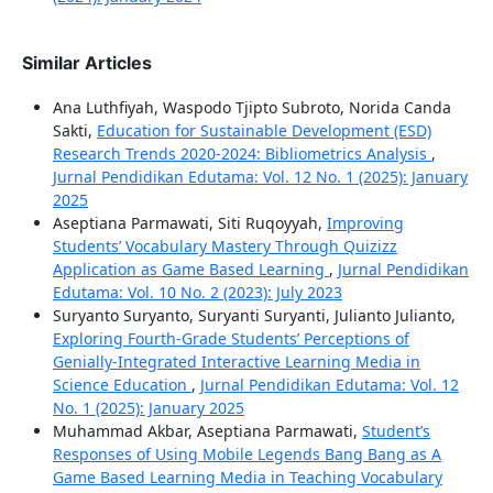
Similar Articles
Ana Luthfiyah, Waspodo Tjipto Subroto, Norida Canda
Sakti,
Education for Sustainable Development (ESD)
Research Trends 2020-2024: Bibliometrics Analysis
,
Jurnal Pendidikan Edutama: Vol. 12 No. 1 (2025): January
2025
Aseptiana Parmawati, Siti Ruqoyyah,
Improving
Students’ Vocabulary Mastery Through Quizizz
Application as Game Based Learning
,
Jurnal Pendidikan
Edutama: Vol. 10 No. 2 (2023): July 2023
Suryanto Suryanto, Suryanti Suryanti, Julianto Julianto,
Exploring Fourth-Grade Students’ Perceptions of
Genially-Integrated Interactive Learning Media in
Science Education
,
Jurnal Pendidikan Edutama: Vol. 12
No. 1 (2025): January 2025
Muhammad Akbar, Aseptiana Parmawati,
Student’s
Responses of Using Mobile Legends Bang Bang as A
Game Based Learning Media in Teaching Vocabulary