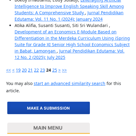
Intelligence to Improve English Speaking Skill Among
Students: A Comprehensive Study
,
Jurnal Pendidikan
Edutama: Vol. 11 No. 1 (2024): January 2024
Atika Alifia, Susanti Susanti, Siti Sri Wulandari ,
Development of an Economics E-Module Based on
Differentiation in the Merdeka Curriculum Using iSpring
Suite for Grade XI Senior High School Economics Subject
in Babat, Lamongan
,
Jurnal Pendidikan Edutama: Vol.
12 No. 2 (2025): July 2025
<<
<
19
20
21
22
23
24
25
>
>>
You may also
start an advanced similarity search
for this
article.
MAKE A SUBMISSION
MAIN MENU