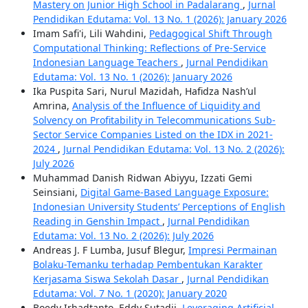
Mastery on Junior High School in Padalarang
,
Jurnal
Pendidikan Edutama: Vol. 13 No. 1 (2026): January 2026
Imam Safi'i, Lili Wahdini,
Pedagogical Shift Through
Computational Thinking: Reflections of Pre-Service
Indonesian Language Teachers
,
Jurnal Pendidikan
Edutama: Vol. 13 No. 1 (2026): January 2026
Ika Puspita Sari, Nurul Mazidah, Hafidza Nash’ul
Amrina,
Analysis of the Influence of Liquidity and
Solvency on Profitability in Telecommunications Sub-
Sector Service Companies Listed on the IDX in 2021-
2024
,
Jurnal Pendidikan Edutama: Vol. 13 No. 2 (2026):
July 2026
Muhammad Danish Ridwan Abiyyu, Izzati Gemi
Seinsiani,
Digital Game-Based Language Exposure:
Indonesian University Students’ Perceptions of English
Reading in Genshin Impact
,
Jurnal Pendidikan
Edutama: Vol. 13 No. 2 (2026): July 2026
Andreas J. F Lumba, Jusuf Blegur,
Impresi Permainan
Bolaku-Temanku terhadap Pembentukan Karakter
Kerjasama Siswa Sekolah Dasar
,
Jurnal Pendidikan
Edutama: Vol. 7 No. 1 (2020): January 2020
Boedy Irhadtanto, Eddy Sutadji,
Leveraging Artificial