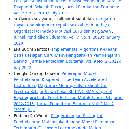
Petugas Kedisiplinan Kelas Inovasi Penanaman Karakter
Disiplin di Sekolah Dasar
,
Jurnal Pendidikan Edutama:
Vol. 6 No. 2 (2019): July 2019
Sukiyanto Sukiyanto, Tsalitsatul Maulidah,
Pengaruh
Gaya Kepemimpinan Kepala Sekolah dan Budaya
Organisasi terhadap Motivasi Guru dan Karyawan
,
Jurnal Pendidikan Edutama: Vol. 7 No. 1 (2020): January
2020
Eka Budhi Santosa,
Implementasi Algoritma K-Means
pada Kesiapan Guru Menyelenggarakan Pembelajaran
Daring
,
Jurnal Pendidikan Edutama: Vol. 9 No. 2 (2022):
July 2022
Hengki Danang Isnaeni,
Penerapan Model
Pembelajaran Kooperatif Tipe Team Accelerated
Instruction (TAI) Untuk Meningkatkan Minat Dan
Prestasi Belajar Siswa Kelas XII IPA 2 SMA Negeri 3
Bojonegoro Pada Pokok Bahasan Matrik Tahun Pelajaran
2012/2013
,
Jurnal Pendidikan Edutama: Vol. 2 No. 2
(2015): July
Endang Sri Wigati,
Pengembangan Perangkat
Pembelajaran Matematika dengan Model Penemuan
Terbimbing (Discovery Learning) pada Materi