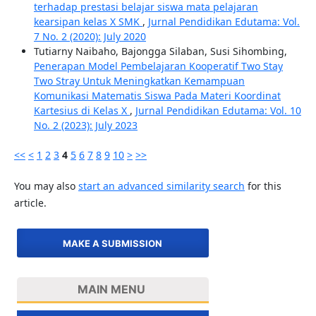
terhadap prestasi belajar siswa mata pelajaran
kearsipan kelas X SMK
,
Jurnal Pendidikan Edutama: Vol.
7 No. 2 (2020): July 2020
Tutiarny Naibaho, Bajongga Silaban, Susi Sihombing,
Penerapan Model Pembelajaran Kooperatif Two Stay
Two Stray Untuk Meningkatkan Kemampuan
Komunikasi Matematis Siswa Pada Materi Koordinat
Kartesius di Kelas X
,
Jurnal Pendidikan Edutama: Vol. 10
No. 2 (2023): July 2023
<<
<
1
2
3
4
5
6
7
8
9
10
>
>>
You may also
start an advanced similarity search
for this
article.
MAKE A SUBMISSION
MAIN MENU