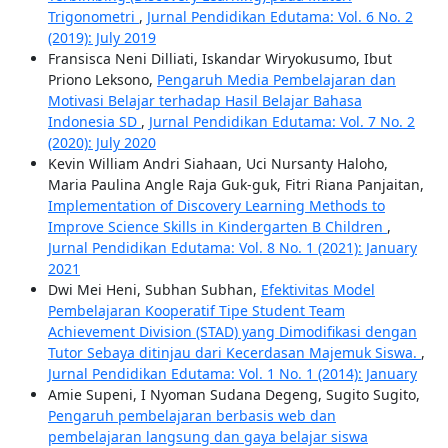
Trigonometri
,
Jurnal Pendidikan Edutama: Vol. 6 No. 2
(2019): July 2019
Fransisca Neni Dilliati, Iskandar Wiryokusumo, Ibut
Priono Leksono,
Pengaruh Media Pembelajaran dan
Motivasi Belajar terhadap Hasil Belajar Bahasa
Indonesia SD
,
Jurnal Pendidikan Edutama: Vol. 7 No. 2
(2020): July 2020
Kevin William Andri Siahaan, Uci Nursanty Haloho,
Maria Paulina Angle Raja Guk-guk, Fitri Riana Panjaitan,
Implementation of Discovery Learning Methods to
Improve Science Skills in Kindergarten B Children
,
Jurnal Pendidikan Edutama: Vol. 8 No. 1 (2021): January
2021
Dwi Mei Heni, Subhan Subhan,
Efektivitas Model
Pembelajaran Kooperatif Tipe Student Team
Achievement Division (STAD) yang Dimodifikasi dengan
Tutor Sebaya ditinjau dari Kecerdasan Majemuk Siswa.
,
Jurnal Pendidikan Edutama: Vol. 1 No. 1 (2014): January
Amie Supeni, I Nyoman Sudana Degeng, Sugito Sugito,
Pengaruh pembelajaran berbasis web dan
pembelajaran langsung dan gaya belajar siswa