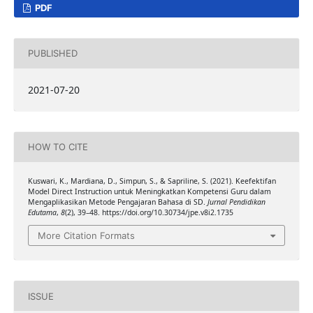
PDF
PUBLISHED
2021-07-20
HOW TO CITE
Kuswari, K., Mardiana, D., Simpun, S., & Sapriline, S. (2021). Keefektifan
Model Direct Instruction untuk Meningkatkan Kompetensi Guru dalam
Mengaplikasikan Metode Pengajaran Bahasa di SD.
Jurnal Pendidikan
Edutama
,
8
(2), 39–48. https://doi.org/10.30734/jpe.v8i2.1735
More Citation Formats
ISSUE