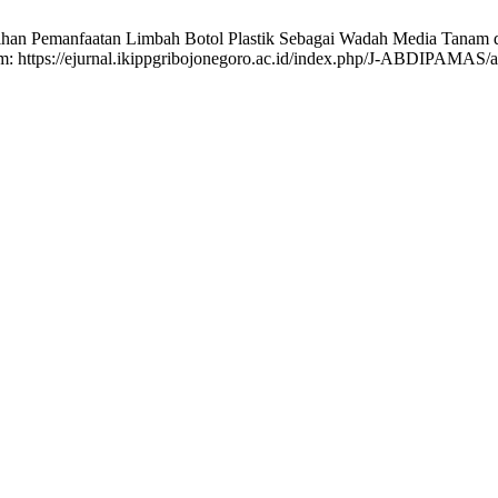
Pelatihan Pemanfaatan Limbah Botol Plastik Sebagai Wadah Media Tan
rom: https://ejurnal.ikippgribojonegoro.ac.id/index.php/J-ABDIPAMAS/a