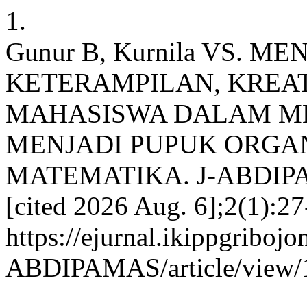
1.
Gunur B, Kurnila VS.
KETERAMPILAN, KREA
MAHASISWA DALAM M
MENJADI PUPUK ORGA
MATEMATIKA. J-ABDIPAMAS
[cited 2026 Aug. 6];2(1):27
https://ejurnal.ikippgribojo
ABDIPAMAS/article/view/