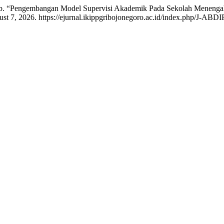
Albab. “Pengembangan Model Supervisi Akademik Pada Sekolah Meneng
ust 7, 2026. https://ejurnal.ikippgribojonegoro.ac.id/index.php/J-AB